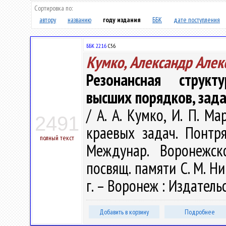
Сортировка по:
автору
названию
году издания
ББК
дате поступления
ББК 22.16
С56
Кумко, Александр Алек
Резонансная струк
высших порядков, зад
/ А. А. Кумко, И. П. 
2491
краевых задач. Понтр
полный текст
Междунар. Воронежск
посвящ. памяти С. М. Ни
г. – Воронеж : Издатель
Добавить в корзину
Подробнее