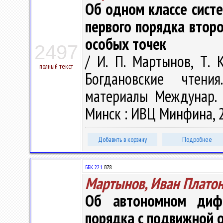
Об одном классе сист
первого порядка втор
особых точек
2497
/ И. П. Мартынов, Т. 
полный текст
Богдановские чтени
материалы Междунар. н
Минск : ИВЦ Минфина, 20
Добавить в корзину
Подробнее
ББК 22.1
В78
Мартынов, Иван Плато
Об автономном дифф
порядка с подвижной 