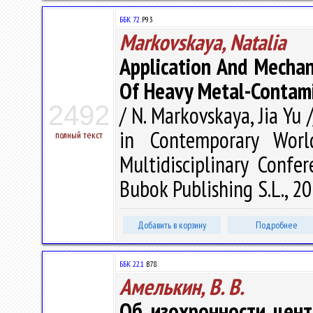
ББК 72.
P93
Markovskaya, Natalia
Application And Mechan
Of Heavy Metal-Contami
2492
/ N. Markovskaya, Jia Yu 
in Contemporary Worl
полный текст
Multidisciplinary Confe
Bubok Publishing S.L., 20
Добавить в корзину
Подробнее
ББК 22.1
В78
Амелькин, В. В.
Об изохронности цен