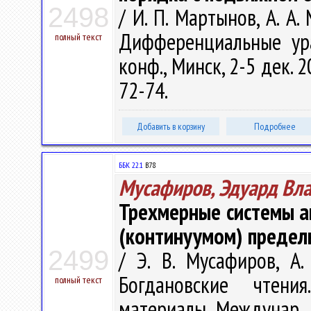
2498
/ И. П. Мартынов, А. А
Дифференциальные ура
полный текст
конф., Минск, 2-5 дек. 
72-74.
Добавить в корзину
Подробнее
ББК 22.1
В78
Мусафиров, Эдуард Вл
Трехмерные системы а
(континуумом) предел
2499
/ Э. В. Мусафиров, А.
Богдановские чтени
полный текст
материалы Междунар. н