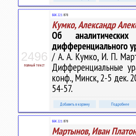
ББК 22.1
В78
Кумко, Александр Алек
Об аналитических
дифференциального ур
2496
/ А. А. Кумко, И. П. М
Дифференциальные ура
полный текст
конф., Минск, 2-5 дек. 
54-57.
Добавить в корзину
Подробнее
ББК 22.1
В78
Мартынов, Иван Плато