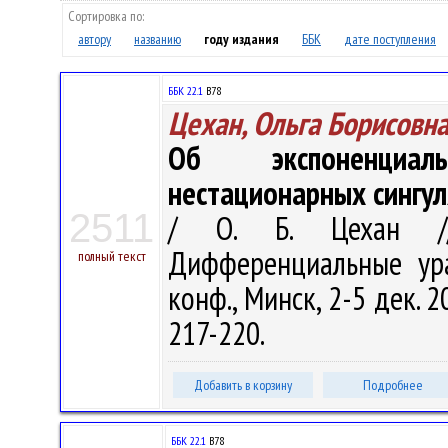
Сортировка по:
автору
названию
году издания
ББК
дате поступления
ББК 22.1
В78
Цехан, Ольга Борисовн
Об экспоненциал
нестационарных сингу
2511
/ О. Б. Цехан //
Дифференциальные ура
полный текст
конф., Минск, 2-5 дек. 2
217-220.
Добавить в корзину
Подробнее
ББК 22.1
В78