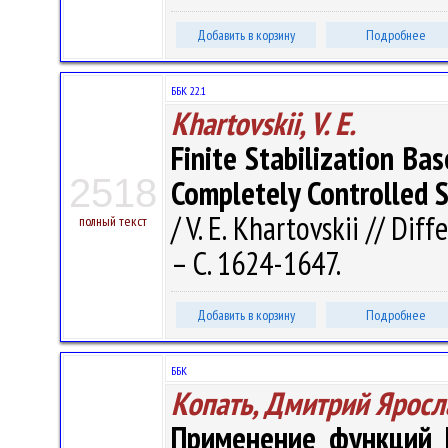
Добавить в корзину
Подробнее
ББК 22.1
Khartovskii, V. E.
Finite Stabilization B
2518
Completely Controlled 
/ V. E. Khartovskii // Dif
полный текст
– С. 1624-1647.
Добавить в корзину
Подробнее
ББК
Копать, Дмитрий Яросл
Применение функций 