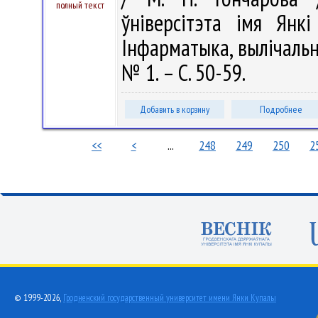
полный текст
ўніверсітэта імя Янкі
Інфарматыка, вылічальна
№ 1. – С. 50-59.
Добавить в корзину
Подробнее
<<
<
...
248
249
250
2
© 1999-2026,
Гродненский государственный университет имени Янки Купалы