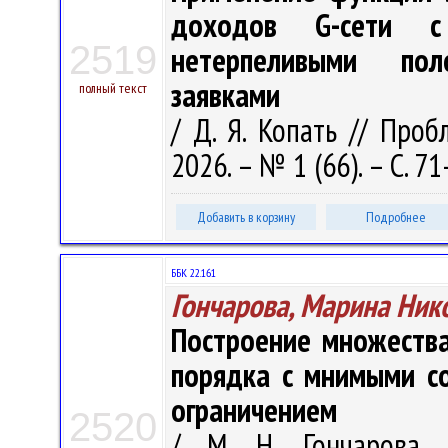
доходов G-сети с
2519
нетерпеливыми по
заявками
полный текст
/ Д. Я. Копать // Про
2026. – № 1 (66). – С. 71
Добавить в корзину
Подробнее
ББК 22.161
Гончарова, Марина Ник
Построение множества
порядка с мнимыми с
ограничением
2520
/ М. Н. Гончарова /