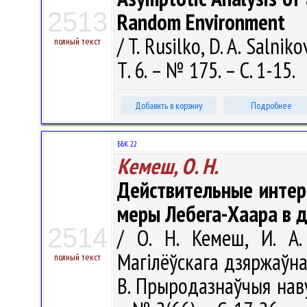
2513
Random Environment
/ T. Rusilko, D. A. Salni
полный текст
Т. 6. – № 175. – С. 1-15.
Добавить в корзину
Подробнее
ББК 22
Кемеш, О. Н.
Действительные интер
меры Лебега-Хаара в 
2514
/ О. Н. Кемеш, И. А.
Магілёўскага дзяржаўнаг
полный текст
B. Прыродазнаўчыя навук