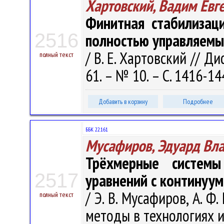
Хартовский, Вадим Евг
Финитная стабилизац
2516
полностью управляемы
/ В. Е. Хартовский // Д
полный текст
61. – № 10. – С. 1416-14
Добавить в корзину
Подробнее
ББК 22.161
Мусафиров, Эдуард Вл
Трёхмерные систем
2517
уравнений с континуу
/ Э. В. Мусафиров, А. Ф
полный текст
методы в технологиях и 