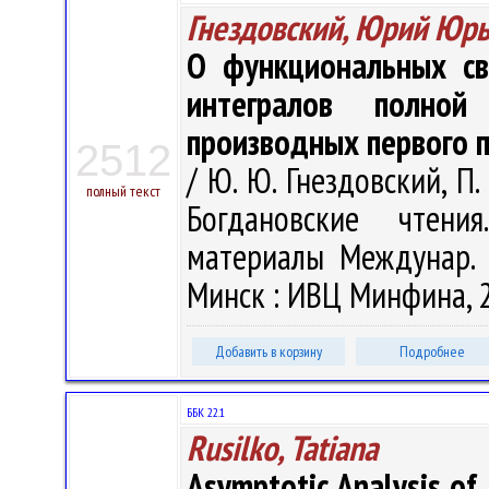
Гнездовский, Юрий Юр
О функциональных св
интегралов полно
производных первого 
2512
/ Ю. Ю. Гнездовский, П.
полный текст
Богдановские чтени
материалы Междунар. н
Минск : ИВЦ Минфина, 2
Добавить в корзину
Подробнее
ББК 22.1
Rusilko, Tatiana
Asymptotic Analysis of