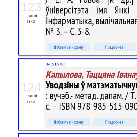
123
ўніверсітэта імя Янкі 
полный
Інфарматыка, вылічальная 
текст
№ 3. – С. 3-8.
Добавить в корзину
Подробнее
ББК 22.122
К20
Капылова, Таццяна Iвана
Уводзіны ў матэматычну
124
: вучэб.- метад. дапам. / Т
полный
текст
с. – ISBN 978-985-515-090
Добавить в корзину
Подробнее