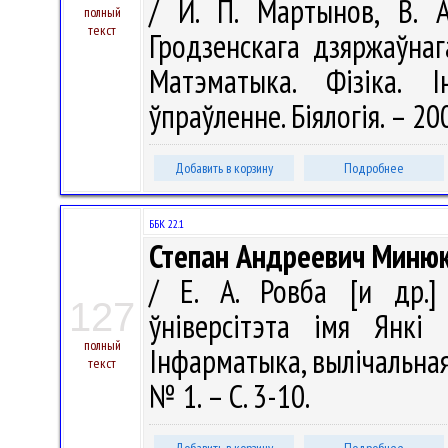
/ И. П. Мартынов, В. А
полный
текст
Гродзенскага дзяржаўнага
Матэматыка. Фізіка. І
ўпраўленне. Біялогія. – 200
Добавить в корзину
Подробнее
ББК 22.1
Степан Андреевич Миню
/ Е. А. Ровба [и др.]
127
ўніверсітэта імя Янкі 
полный
Інфарматыка, вылічальная 
текст
№ 1. – С. 3-10.