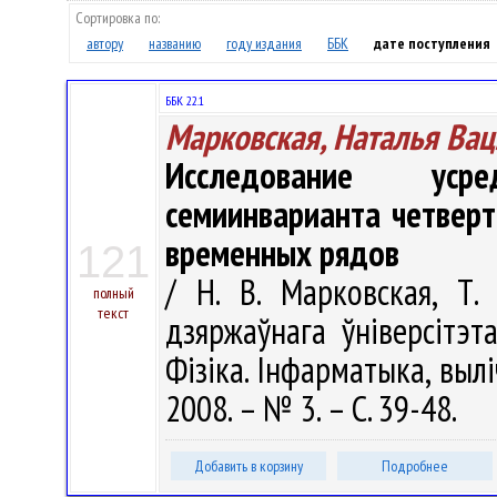
Сортировка по:
автору
названию
году издания
ББК
дате поступления
ББК 22.1
Марковская, Наталья Ва
Исследование уср
семиинварианта четверт
временных рядов
121
/ Н. В. Марковская, Т.
полный
текст
дзяржаўнага ўніверсітэт
Фізіка. Інфарматыка, вылі
2008. – № 3. – С. 39-48.
Добавить в корзину
Подробнее