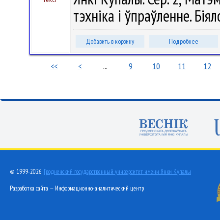
тэхніка і ўпраўленне. Біяло
Добавить в корзину
Подробнее
<<
<
...
9
10
11
12
© 1999-2026,
Гродненский государственный университет имени Янки Купалы
Разработка сайта — Информационно-аналитический центр