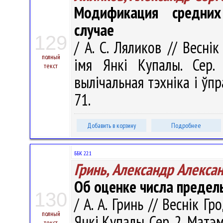
Модификация средних
случае
129
/ А. С. Ляликов // Весні
полный
імя Янкі Купалы. Сер. 
текст
вылічальная тэхніка і ўпра
71.
Добавить в корзину
Подробнее
ББК 22.1
Гринь, Александр Алекса
Об оценке числа предел
130
/ А. А. Гринь // Веснік Г
полный
Янкі Купалы. Сер. 2, Матэ
текст