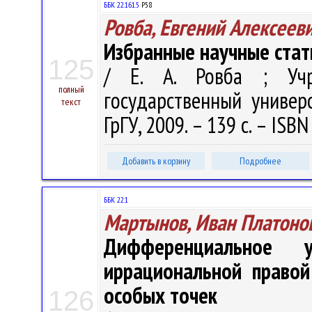
ББК 22.161.5
Р58
Ровба, Евгений Алексеев
Избранные научные стат
125
/ Е. А. Ровба ; Учр
полный
государственный универ
текст
ГрГУ, 2009. – 139 с. – ISB
Добавить в корзину
Подробнее
ББК 22.1
Мартынов, Иван Платоно
Дифференциальное 
иррациональной правой
особых точек
126