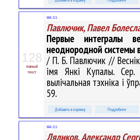
Добавить в корзину
Подробнее
ББК 22.1
Павлючик, Павел Болесл
Первые интегралы ве
неоднородной системы 
128
/ П. Б. Павлючик // Весні
полный
імя Янкі Купалы. Сер. 
текст
вылічальная тэхніка і ўпра
59.
Добавить в корзину
Подробнее
ББК 22.1
Ляликов, Александр Серг