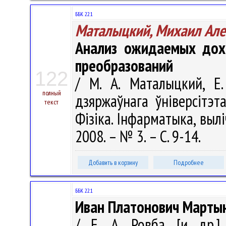
ББК 22.1
Маталыцкий, Михаил Але
Анализ ожидаемых дох
преобразований
122
/ М. А. Маталыцкий, Е.
полный
дзяржаўнага ўніверсітэт
текст
Фізіка. Інфарматыка, вылі
2008. – № 3. – С. 9-14.
Добавить в корзину
Подробнее
ББК 22.1
Иван Платонович Мартын
/ Е. А. Ровба [и др.]