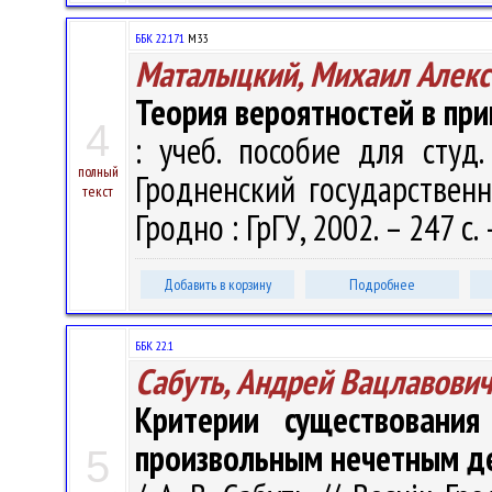
ББК 22.171
М33
Маталыцкий, Михаил Алекс
Теория вероятностей в при
4
: учеб. пособие для студ.
полный
Гродненский государствен
текст
Гродно : ГрГУ, 2002. – 247 с
Добавить в корзину
Подробнее
ББК 22.1
Сабуть, Андрей Вацлавович
Критерии существовани
произвольным нечетным д
5