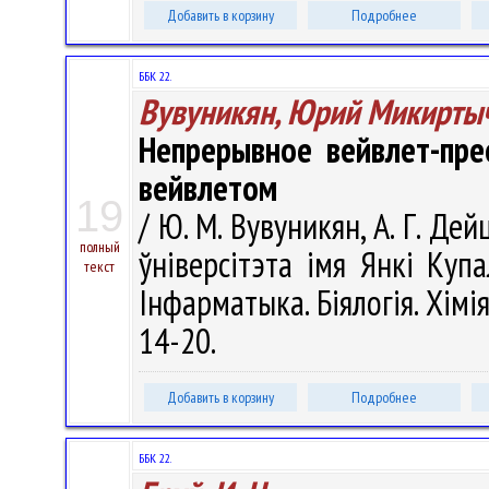
Добавить в корзину
Подробнее
ББК 22.
Вувуникян, Юрий Микирты
Непрерывное вейвлет-пре
вейвлетом
19
/ Ю. М. Вувуникян, А. Г. Де
полный
ўніверсітэта імя Янкі Купа
текст
Інфарматыка. Біялогія. Хімія
14-20.
Добавить в корзину
Подробнее
ББК 22.