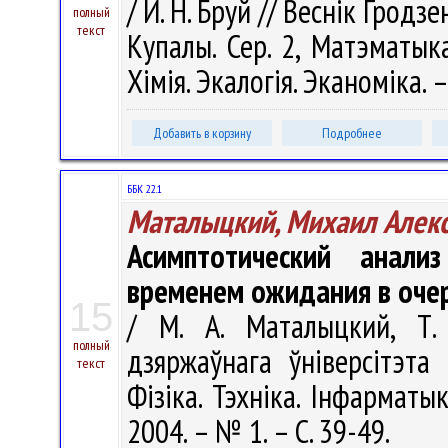
/ И. Н. Бруй // Веснік Гродз
полный
текст
Купалы. Сер. 2, Матэматыка.
Хімія. Экалогія. Эканоміка. –
Добавить в корзину
Подробнее
ББК 22.1
Маталыцкий, Михаил Алек
Асимптотический анали
временем ожидания в оче
15
/ М. А. Маталыцкий, Т.
полный
дзяржаўнага ўніверсітэта
текст
Фізіка. Тэхніка. Інфарматыка
2004. – № 1. – С. 39-49.