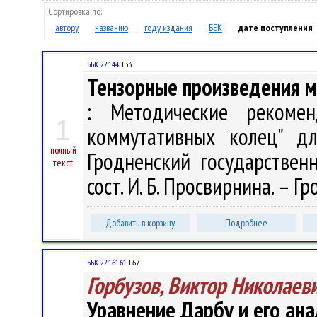
Сортировка по:
автору
названию
году издания
ББК
дате поступления
ББК 22.144
Т33
Тензорные произведения м
: Методические рекомен
1
коммутативных колец" дл
полный
Гродненский государствен
текст
сост. И. Б. Просвирнина. – Гр
Добавить в корзину
Подробнее
ББК 22.161.61
Г67
Горбузов, Виктор Николаев
Уравнение Дарбу и его ана