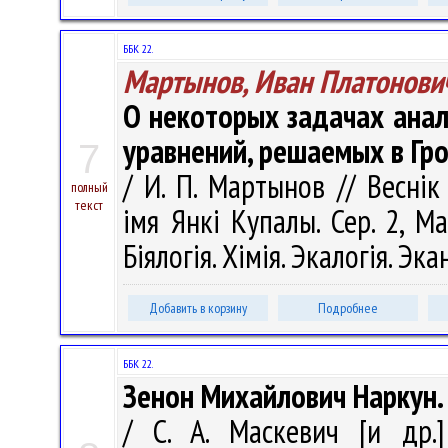
ББК 22.
Мартынов, Иван Платонови
О некоторых задачах ана
уравнений, решаемых в Гр
7
/ И. П. Мартынов // Веснік
полный
текст
імя Янкі Купалы. Сер. 2, Ма
Біялогія. Хімія. Экалогія. Эк
Добавить в корзину
Подробнее
ББК 22.
Зенон Михайлович Наркун.
/ С. А. Маскевич [и др.]