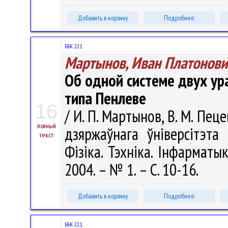
Добавить в корзину
Подробнее
ББК 22.1
Мартынов, Иван Платонови
Об одной системе двух ур
типа Пенлеве
16
/ И. П. Мартынов, В. М. Пеце
полный
дзяржаўнага ўніверсітэта
текст
Фізіка. Тэхніка. Інфарматыка
2004. – № 1. – С. 10-16.
Добавить в корзину
Подробнее
ББК 22.1