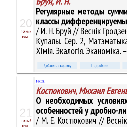
Бруй, И. Н.
Регулярные методы сумми
классы дифференцируемы
20
/ И. Н. Бруй // Веснік Гродз
полный
текст
Купалы. Сер. 2, Матэматыка.
Хімія. Экалогія. Эканоміка. –
Добавить в корзину
Подробнее
ББК 22.
Костюкович, Михаил Евген
О необходимых условиях
особенностей у дробно-л
21
/ М. Е. Костюкович // Весн
полный
текст