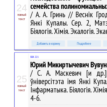
семейства полиномиальны
24
/ А. А. Гринь // Веснік Гр
полный
текст
Янкі Купалы. Сер. 2, Матэ
Біялогія. Хімія. Экалогія. Эк
Добавить в корзину
Подробнее
ББК 22.1
Юрий Микиртычевич Вувуни
/ С. А. Маскевич [и др.]
25
ўніверсітэта імя Янкі Купа
полный
Інфарматыка. Біялогія. Хімія
текст
4-6.