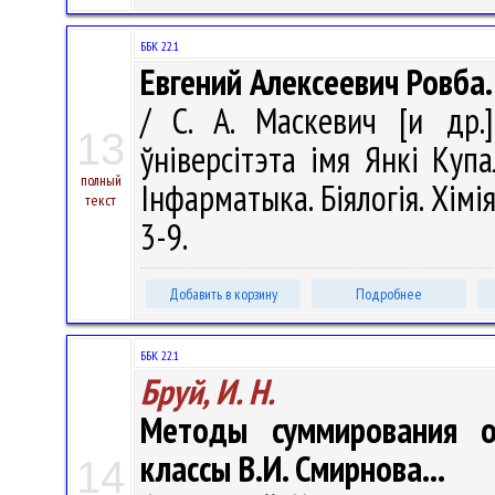
ББК 22.1
Евгений Алексеевич Ровба
/ С. А. Маскевич [и др.]
13
ўніверсітэта імя Янкі Купа
полный
Інфарматыка. Біялогія. Хімія
текст
3-9.
Добавить в корзину
Подробнее
ББК 22.1
Бруй, И. Н.
Методы суммирования о
классы В.И. Смирнова...
14