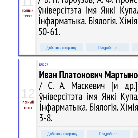
11
ўніверсітэта імя Янкі Купал
полный
текст
Інфарматыка. Біялогія. Хімія
50-61.
Добавить в корзину
Подробнее
ББК 22.
Иван Платонович Мартынов
/ С. А. Маскевич [и др.]
12
ўніверсітэта імя Янкі Купа
полный
Інфарматыка. Біялогія. Хімія
текст
3-8.
Добавить в корзину
Подробнее