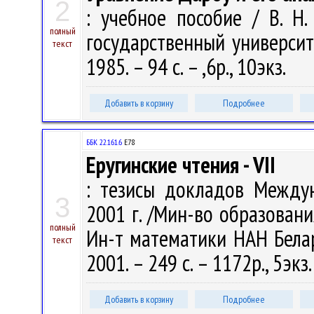
2
: учебное пособие / В. Н.
полный
государственный университ
текст
1985. – 94 с. – ,6р., 10экз.
Добавить в корзину
Подробнее
ББК 22.161.6
Е78
Еругинские чтения - VII
: тезисы докладов Междун
3
2001 г. /Мин-во образовани
полный
Ин-т математики НАН Белару
текст
2001. – 249 с. – 1172р., 5экз
Добавить в корзину
Подробнее