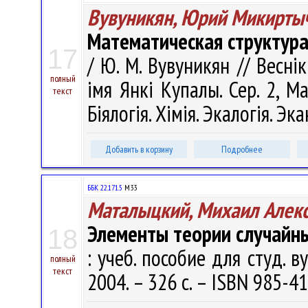
Вувуникян, Юрий Микирты
Математическая структура
17
/ Ю. М. Вувуникян // Весні
полный
імя Янкі Купалы. Сер. 2, М
текст
Біялогія. Хімія. Экалогія. Эк
Добавить в корзину
Подробнее
ББК 22.171.5
М33
Маталыцкий, Михаил Алек
Элементы теории случайн
18
: учеб. пособие для студ. в
полный
текст
2004. – 326 с. – ISBN 985-41