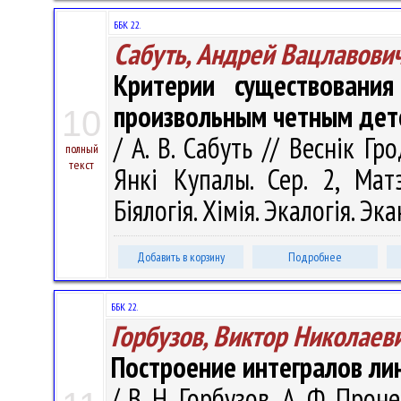
ББК 22.
Сабуть, Андрей Вацлавови
Критерии существовани
произвольным четным де
10
/ А. В. Сабуть // Веснік Г
полный
текст
Янкі Купалы. Сер. 2, Матэ
Біялогія. Хімія. Экалогія. Эк
Добавить в корзину
Подробнее
ББК 22.
Горбузов, Виктор Николаев
Построение интегралов л
/ В. Н. Горбузов, А. Ф. Про