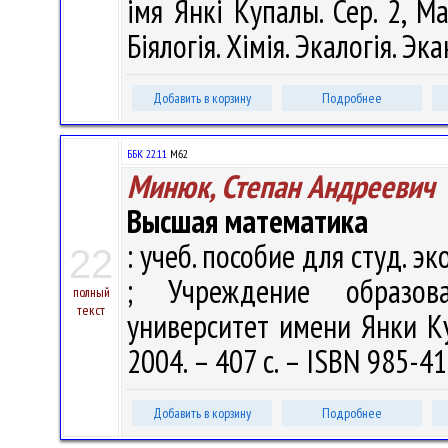
імя Янкі Купалы. Сер. 2, М
Біялогія. Хімія. Экалогія. Эк
Добавить в корзину
Подробнее
ББК 22.11
М62
Минюк, Степан Андреевич
Высшая математика
: учеб. пособие для студ. эко
22
; Учреждение образова
полный
текст
университет имени Янки Куп
2004. – 407 с. – ISBN 985-41
Добавить в корзину
Подробнее