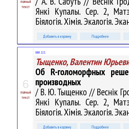
/ А. В. Сабуть // Веснік Гр
полный
текст
Янкі Купалы. Сер. 2, Матэ
Біялогія. Хімія. Экалогія. Эка
Добавить в корзину
Подробнее
ББК 22.1
Тыщенко, Валентин Юрьев
Об R-голоморфных реше
производных
6
/ В. Ю. Тыщенко // Веснік Г
полный
текст
Янкі Купалы. Сер. 2, Матэ
Біялогія. Хімія. Экалогія. Эка
Добавить в корзину
Подробнее