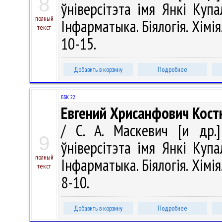
8
ўніверсітэта імя Янкі Купал
полный
Інфарматыка. Біялогія. Хімія
текст
10-15.
Добавить в корзину
Подробнее
ББК 22.
Евгений Хрисанфович Кост
/ С. А. Маскевич [и др.]
9
ўніверсітэта імя Янкі Купал
полный
Інфарматыка. Біялогія. Хімія
текст
8-10.
Добавить в корзину
Подробнее