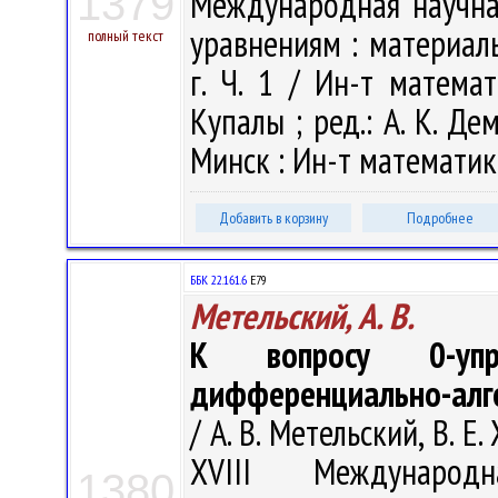
1379
Международная научн
уравнениям : материал
полный текст
г. Ч. 1 / Ин-т матема
Купалы ; ред.: А. К. Дем
Минск : Ин-т математики
Добавить в корзину
Подробнее
ББК 22.161.6
Е79
Метельский, А. В.
К вопросу 0-упра
дифференциально-алге
/ А. В. Метельский, В. Е
XVIII Междунаро
1380