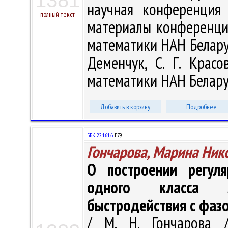
1381
научная конференция
полный текст
материалы конференции,
математики НАН Беларуси
Деменчук, С. Г. Красо
математики НАН Беларуси
Добавить в корзину
Подробнее
ББК 22.161.6
Е79
Гончарова, Марина Ник
О построении регул
одного класса л
быстродействия с фаз
/ М. Н. Гончарова /