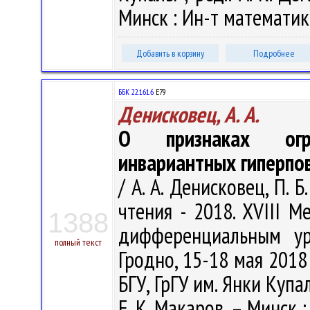
Минск : Ин-т математики
Добавить в корзину
Подробнее
ББК 22.161.6
Е79
Денисковец, А. А.
О признаках огра
инвариантных гиперпо
/ А. А. Денисковец, П. 
чтения - 2018. XVIII 
1388
дифференциальным ур
полный текст
Гродно, 15-18 мая 2018 
БГУ, ГрГУ им. Янки Купалы
Е. К. Макаров. – Минск 