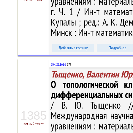
уравнениям : материал
г. Ч. 1 / Ин-т матема
Купалы ; ред.: А. К. Дем
Минск : Ин-т математики
Добавить в корзину
Подробнее
ББК 22.161.6
Е79
Тыщенко, Валентин Юр
О топологической кл
дифференциальных си
/ В. Ю. Тыщенко //
1385
Международная научн
уравнениям : материал
полный текст