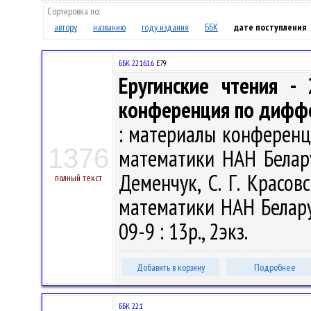
Сортировка по:
автору
названию
году издания
ББК
дате поступления
ББК 22.161.6
Е79
Еругинские чтения -
конференция по дифф
: материалы конференции
1376
математики НАН Беларуси
Деменчук, С. Г. Красов
полный текст
математики НАН Беларус
09-9 : 13р., 2экз.
Добавить в корзину
Подробнее
ББК 22.1