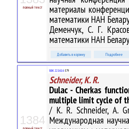
материалы конференции,
полный текст
математики НАН Беларуси
Деменчук, С. Г. Красо
математики НАН Беларуси
Добавить в корзину
Подробнее
ББК 22.161.6
Е79
Schneider, K. R.
Dulac - Cherkas functio
multiple limit cycle of 
/ K. R. Schneider, A. 
1384
Международная научн
полный текст