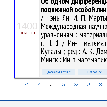
Об одном дифференциа
подвижной особой лин
/ Чэнь Ян, И. П. Марты
1400
Международная научн
уравнениям : материал
полный текст
г. Ч. 1 / Ин-т матема
Купалы ; ред.: А. К. Дем
Минск : Ин-т математики
Добавить в корзину
Подробнее
<<
<
...
52
53
54
55