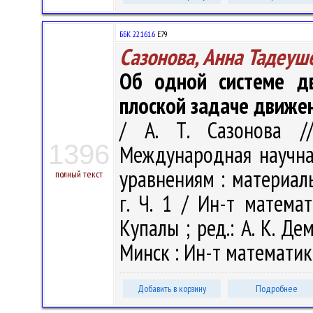
ББК 22.161.6
Е79
Сазонова, Анна Тадеуш
Об одной системе д
плоской задаче движен
/ А. Т. Сазонова //
1396
Международная научн
уравнениям : материал
полный текст
г. Ч. 1 / Ин-т матема
Купалы ; ред.: А. К. Дем
Минск : Ин-т математики
Добавить в корзину
Подробнее