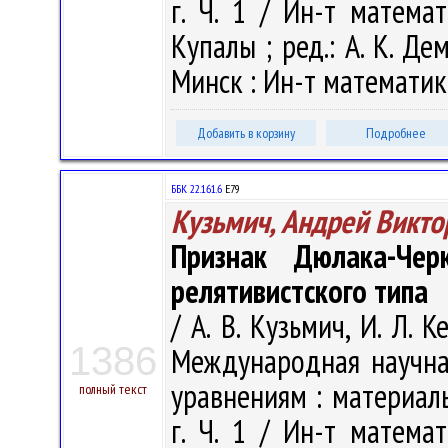
г. Ч. 1 / Ин-т матема
Купалы ; ред.: А. К. Дем
Минск : Ин-т математики
Добавить в корзину
Подробнее
ББК 22.161.6
Е79
Кузьмич, Андрей Викто
Признак Дюлака-Че
релятивистского типа
/ А. В. Кузьмич, И. Л. 
1386
Международная научн
уравнениям : материал
полный текст
г. Ч. 1 / Ин-т матема