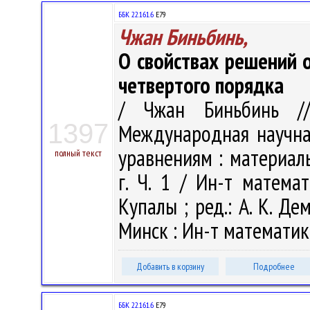
ББК 22.161.6
Е79
Чжан Биньбинь,
О свойствах решений 
четвертого порядка
/ Чжан Биньбинь //
1397
Международная научн
уравнениям : материал
полный текст
г. Ч. 1 / Ин-т матема
Купалы ; ред.: А. К. Дем
Минск : Ин-т математики
Добавить в корзину
Подробнее
ББК 22.161.6
Е79