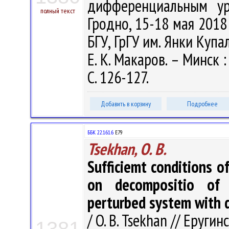
дифференциальным ур
полный текст
Гродно, 15-18 мая 2018 
БГУ, ГрГУ им. Янки Купалы
Е. К. Макаров. – Минск 
С. 126-127.
Добавить в корзину
Подробнее
ББК 22.161.6
Е79
Tsekhan, O. B.
Sufficiemt conditions o
on decompositio of 2
perturbed system with 
/ O. B. Tsekhan // Еруг