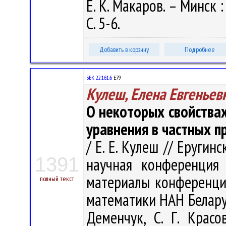
Е. К. Макаров. – Минск 
С. 5-6.
Добавить в корзину
Подробнее
ББК 22.161.6
Е79
Кулеш, Елена Евгеньев
О некоторых свойства
уравнения в частных п
/ Е. Е. Кулеш // Еругин
1391
научная конференция
материалы конференции,
полный текст
математики НАН Беларуси
Деменчук, С. Г. Красо