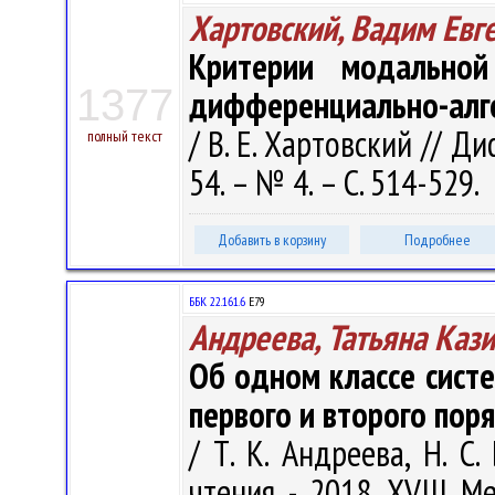
Хартовский, Вадим Евг
Критерии модальной
1377
дифференциально-алге
/ В. Е. Хартовский // Д
полный текст
54. – № 4. – С. 514-529.
Добавить в корзину
Подробнее
ББК 22.161.6
Е79
Андреева, Татьяна Каз
Об одном классе сист
первого и второго пор
/ Т. К. Андреева, Н. С.
чтения - 2018. XVIII 