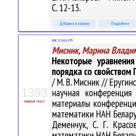
С. 12-13.
Добавить в корзину
Подробнее
ББК 22.161.6
Е79
Мисник, Марина Влади
Некоторые уравнения
порядка со свойством 
/ М. В. Мисник // Еруги
1393
научная конференция
материалы конференции,
полный текст
математики НАН Беларуси
Деменчук, С. Г. Красо
математики НАН Беларуси