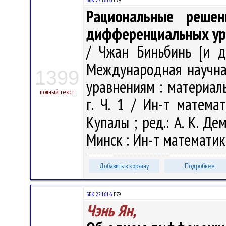
Рациональные решен
дифференциальных ур
/ Чжан Биньбинь [и др
Международная научн
1399
уравнениям : материал
полный текст
г. Ч. 1 / Ин-т матема
Купалы ; ред.: А. К. Дем
Минск : Ин-т математики
Добавить в корзину
Подробнее
ББК 22.161.6
Е79
Чэнь Ян,