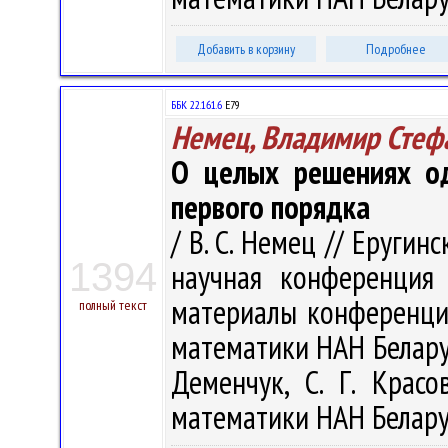
Добавить в корзину
Подробнее
ББК 22.161.6
Е79
Немец, Владимир Стеф
О целых решениях од
первого порядка
/ В. С. Немец // Еругин
1394
научная конференция
материалы конференции,
полный текст
математики НАН Беларуси
Деменчук, С. Г. Красо
математики НАН Беларуси