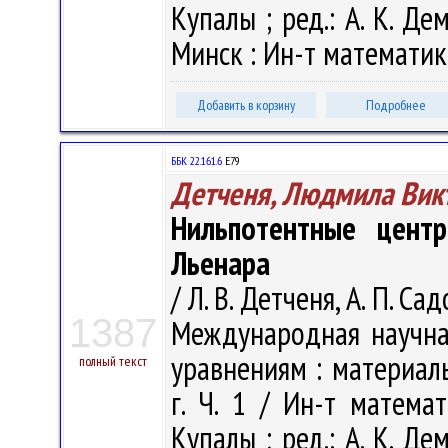
Купалы ; ред.: А. К. Дем
Минск : Ин-т математики
Добавить в корзину
Подробнее
ББК 22.161.6
Е79
Детченя, Людмила Вик
Нильпотентные цент
Льенара
/ Л. В. Детченя, А. П. Са
1387
Международная научн
уравнениям : материал
полный текст
г. Ч. 1 / Ин-т матема
Купалы ; ред.: А. К. Дем