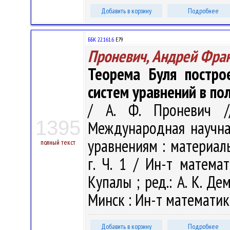
Добавить в корзину
Подробнее
ББК 22.161.6
Е79
Проневич, Андрей Фра
Теорема Буля постро
систем уравнений в п
/ А. Ф. Проневич //
1395
Международная научн
уравнениям : материал
полный текст
г. Ч. 1 / Ин-т матема
Купалы ; ред.: А. К. Дем
Минск : Ин-т математики
Добавить в корзину
Подробнее