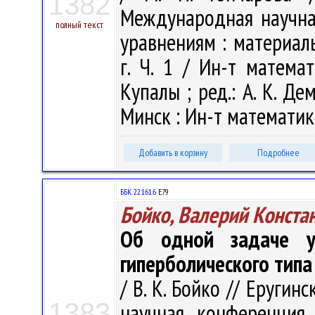
1382
Международная научн
полный текст
уравнениям : материал
г. Ч. 1 / Ин-т матема
Купалы ; ред.: А. К. Дем
Минск : Ин-т математики
Добавить в корзину
Подробнее
ББК 22.161.6
Е79
Бойко, Валерий Конста
Об одной задаче у
гиперболического типа
/ В. К. Бойко // Еругин
1383
научная конференция