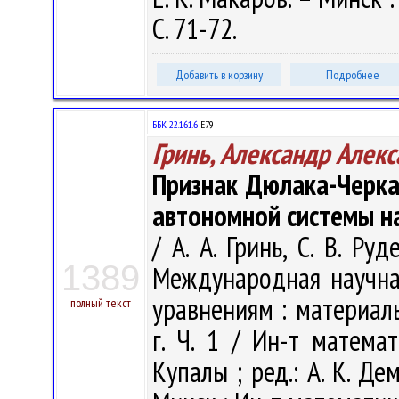
С. 71-72.
Добавить в корзину
Подробнее
ББК 22.161.6
Е79
Гринь, Александр Алек
Признак Дюлака-Черка
автономной системы н
/ А. А. Гринь, С. В. Ру
1389
Международная научн
уравнениям : материал
полный текст
г. Ч. 1 / Ин-т матема
Купалы ; ред.: А. К. Дем