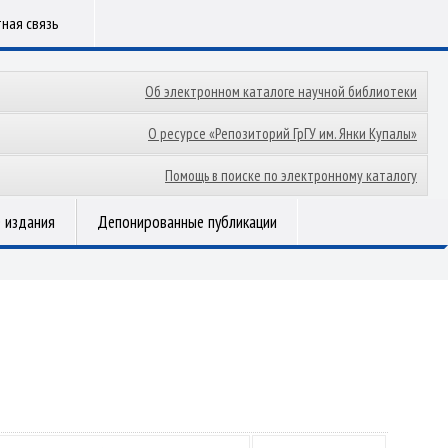
ная связь
Об электронном каталоге научной библиотеки
О ресурсе «Репозиторий ГрГУ им. Янки Купалы»
Помощь в поиске по электронному каталогу
 издания
Депонированные публикации