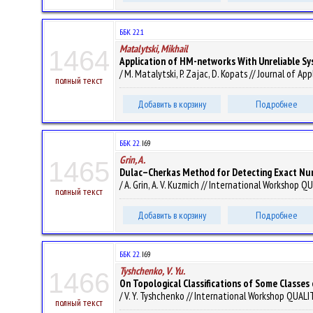
ББК 22.1
Matalytski, Mikhail
1464
Application of HM-networks With Unreliable Sy
/ M. Matalytski, P. Zajac, D. Kopats // Journal of 
полный текст
Добавить в корзину
Подробнее
ББК 22.
I69
Grin, A.
1465
Dulac–Cherkas Method for Detecting Exact Num
/ A. Grin, A. V. Kuzmich // International Workshop 
полный текст
Добавить в корзину
Подробнее
ББК 22.
I69
Tyshchenko, V. Yu.
1466
On Topological Classifications of Some Classes
/ V. Y. Tyshchenko // International Workshop QUALI
полный текст