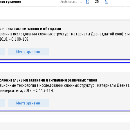
 поступления
Отображать по:
10
25
50
иченным числом заявок и обходами
ологии в исследовании сложных структур : материалы Двенадцатой конф. с меж
018. – С. 108-109.
Места хранения
оложительными заявками и сигналами различных типов
рмационные технологии в исследовании сложных структур : материалы Двенадцат
иверситета, 2018. – С. 113-114.
Места хранения