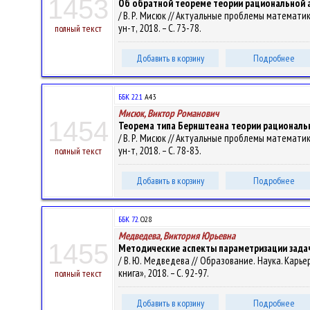
1453
Об обратной теореме теории рациональной а
/ В. Р. Мисюк // Актуальные проблемы математик
ун-т, 2018. – С. 73-78.
полный текст
Добавить в корзину
Подробнее
ББК 22.1
А43
Мисюк, Виктор Романович
1454
Теорема типа Бернштеана теории рациональ
/ В. Р. Мисюк // Актуальные проблемы математик
ун-т, 2018. – С. 78-83.
полный текст
Добавить в корзину
Подробнее
ББК 72.
О28
Медведева, Виктория Юрьевна
1455
Методические аспекты параметризации зада
/ В. Ю. Медведева // Образование. Наука. Карьера:
книга», 2018. – С. 92-97.
полный текст
Добавить в корзину
Подробнее