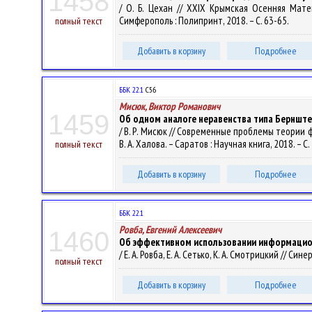
1458
/ О. Б. Цехан // XXIX Крымская Осенняя Мат
Симферополь : Полипринт, 2018. – С. 63-65.
полный текст
Добавить в корзину
Подробнее
ББК 22.1
С56
Мисюк, Виктор Романович
1459
Об одном аналоге неравенства типа Бернштей
/ В. Р. Мисюк // Современные проблемы теории ф
В. А. Халова. – Саратов : Научная книга, 2018. – С
полный текст
Добавить в корзину
Подробнее
ББК 22.1
Ровба, Евгений Алексеевич
1460
Об эффективном использовании информацион
/ Е. А. Ровба, Е. А. Сетько, К. А. Смотрицкий // Синер
полный текст
Добавить в корзину
Подробнее