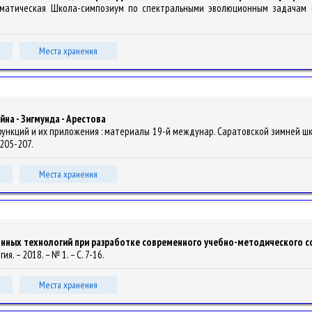
ематическая Школа-симпозиум по спектральными эволюционным задачам (К
Места хранения
на - Зигмунда - Арестова
ункций и их приложения : материалы 19-й междунар. Саратовской зимней школы,
. 205-207.
Места хранения
ных технологий при разработке современного учебно-методического с
гия. – 2018. – № 1. – С. 7-16.
Места хранения