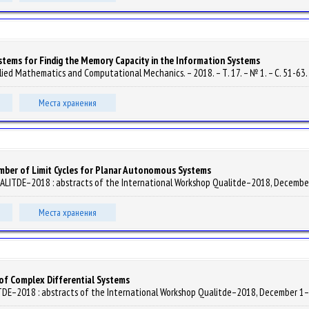
stems for Findig the Memory Capacity in the Information Systems
Applied Mathematics and Computational Mechanics. – 2018. – Т. 17. – № 1. – С. 51-63.
Места хранения
ber of Limit Cycles for Planar Autonomous Systems
QUALITDE–2018 : abstracts of the International Workshop Qualitde–2018, December 1–3
Места хранения
 of Complex Differential Systems
TDE–2018 : abstracts of the International Workshop Qualitde–2018, December 1–3, Tb