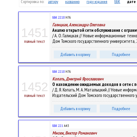
Сортировка по:
автору
названию
году издания
ББК
дате
ББК 22.18
Н76
Галицкая, Александра Олеговна
1451
Анализ открытой сети обслуживания с огран
/ А. О. Галицкая // Новые информационные техн
Дом Томского государственного университета, 2
полный текст
Добавить в корзину
Подробнее
ББК 22.18
Н76
Копать, Дмитрий Ярославович
1452
О нахождении ожидаемых доходов в сети с п
/ Д. Я. Копать, М. А. Маталыцкий // Новые инфо
Издательский Дом Томского государственного ун
полный текст
Добавить в корзину
Подробнее
ББК 22.1
А43
Мисюк, Виктор Романович