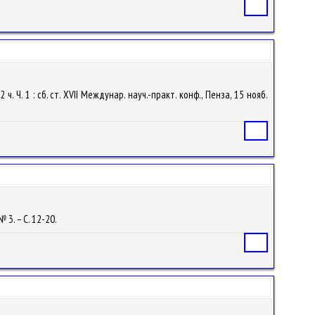
Статья
Ч. 1 : сб. ст. XVII Междунар. науч.-практ. конф., Пенза, 15 нояб.
Статья
 3. – С. 12-20.
Статья