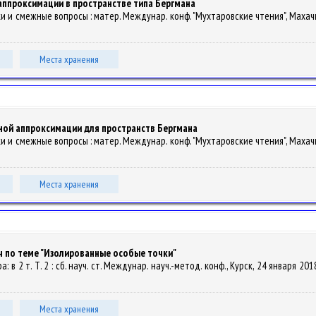
ппроксимации в пространстве типа Бергмана
и и смежные вопросы : матер. Междунар. конф. "Мухтаровские чтения", Махачка
Места хранения
ной аппроксимации для пространств Бергмана
и и смежные вопросы : матер. Междунар. конф. "Мухтаровские чтения", Махачка
Места хранения
ч по теме "Изолированные особые точки"
 в 2 т. Т. 2 : сб. науч. ст. Междунар. науч.-метод. конф., Курск, 24 января 2018
Места хранения