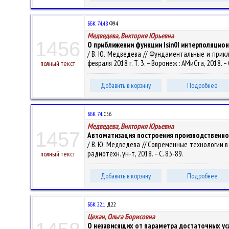
ББК 74.48
Ф94
Медведева, Виктория Юрьевна
1456
О приближении функции Isin0I интерполяци
/ В. Ю. Медведева // Фундаментальные и прикл
февраля 2018 г. Т. 3. – Воронеж : АМиСта, 2018. –
полный текст
Добавить в корзину
Подробнее
ББК 74.
С56
Медведева, Виктория Юрьевна
1457
Автоматизация построения производственно
/ В. Ю. Медведева // Современные технологии в н
радиотехн. ун-т, 2018. – С. 83-89.
полный текст
Добавить в корзину
Подробнее
ББК 22.1
Д22
Цехан, Ольга Борисовна
О независящих от параметра достаточных у