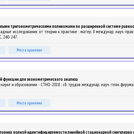
онными тригонометрическими полиномами по расширенной системе равно
адные исследования: от теории к практике : матер. II междунар. науч.-прак
 С. 240-247.
Места хранения
й функции для эконометрического анализа
ауке и образовании - СТНО-2018 : сб. трудов междунар. науч.-техн. форума: в 11
Места хранения
словиях полной идентифицируемости линейной стационарной сингулярно 