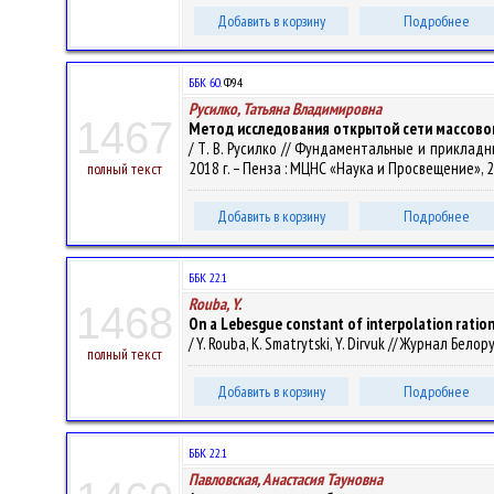
Добавить в корзину
Подробнее
ББК 60.
Ф94
Русилко, Татьяна Владимировна
1467
Метод исследования открытой сети массово
/ Т. В. Русилко // Фундаментальные и прикладны
2018 г. – Пенза : МЦНС «Наука и Просвещение», 20
полный текст
Добавить в корзину
Подробнее
ББК 22.1
Rouba, Y.
1468
On a Lebesgue constant of interpolation ratio
/ Y. Rouba, K. Smatrytski, Y. Dirvuk // Журнал Б
полный текст
Добавить в корзину
Подробнее
ББК 22.1
Павловская, Анастасия Тауновна