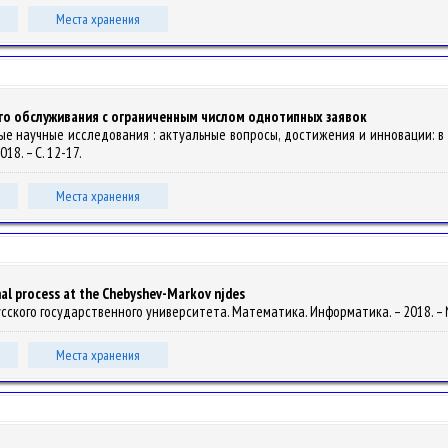
Места хранения
го обслуживания с ограниченным числом однотипных заявок
е научные исследования : актуальные вопросы, достижения и инновации: в 2 ч. 
18. – С. 12-17.
Места хранения
nal process at the Chebyshev-Markov njdes
елорусского государственного университета. Математика. Информатика. – 2018. – №
Места хранения