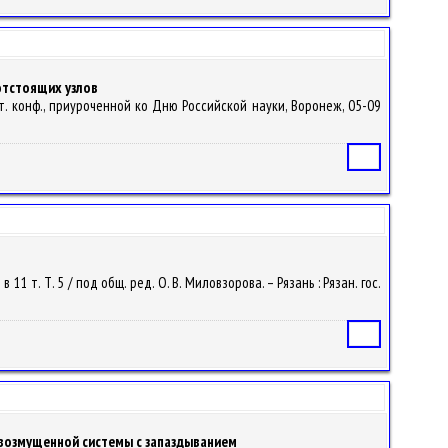
отстоящих узлов
т. конф., приуроченной ко Дню Российской науки, Воронеж, 05-09
Статья
 т. Т. 5 / под общ. ред. О. В. Миловзорова. – Рязань : Рязан. гос.
Статья
возмущенной системы с запаздыванием