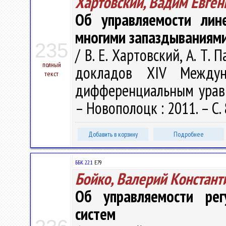
Хартовский, Вадим Евген
Об управляемости лин
многими запаздываниям
235
/ В. Е. Хартовский, А. Т.
полный
докладов XIV Междун
текст
дифференциальным уравне
– Новополоцк : 2011. – С.
Добавить в корзину
Подробнее
ББК 22.1
Е79
Бойко, Валерий Констант
Об управляемости рег
систем