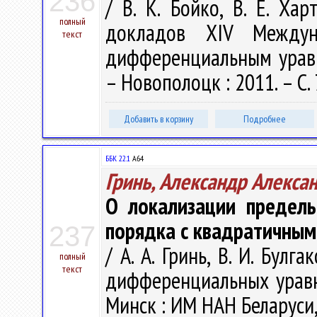
236
/ В. К. Бойко, В. Е. Ха
полный
докладов XIV Междун
текст
дифференциальным уравне
– Новополоцк : 2011. – С.
Добавить в корзину
Подробнее
ББК 22.1
А64
Гринь, Александр Алекса
О локализации предель
порядка с квадратичным
237
/ А. А. Гринь, В. И. Бул
полный
текст
дифференциальных уравне
Минск : ИМ НАН Беларуси, 