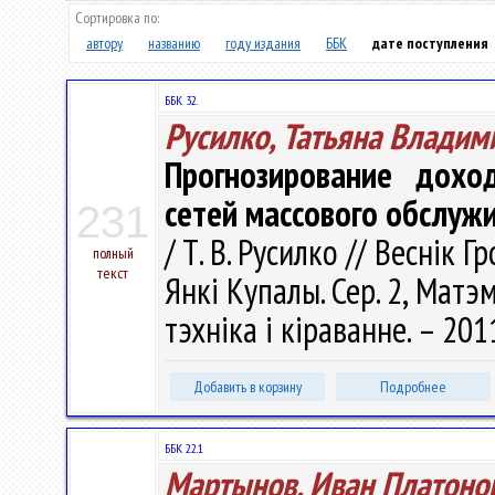
Сортировка по:
автору
названию
году издания
ББК
дате поступления
ББК 32.
Русилко, Татьяна Владим
Прогнозирование дох
сетей массового обслуж
231
/ Т. В. Русилко // Веснік 
полный
текст
Янкі Купалы. Сер. 2, Матэ
тэхніка і кіраванне. – 201
Добавить в корзину
Подробнее
ББК 22.1
Мартынов, Иван Платоно