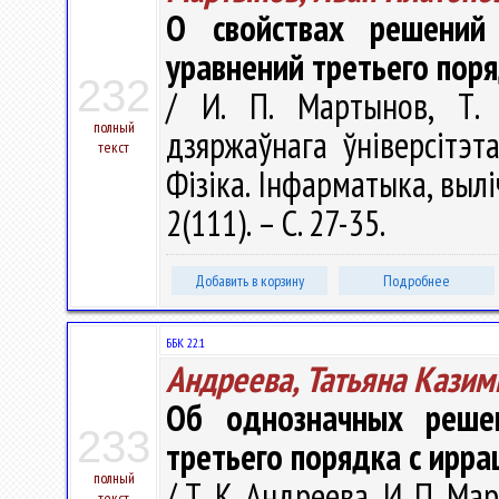
О свойствах решений
уравнений третьего пор
232
/ И. П. Мартынов, Т. 
полный
дзяржаўнага ўніверсітэт
текст
Фізіка. Інфарматыка, вылі
2(111). – С. 27-35.
Добавить в корзину
Подробнее
ББК 22.1
Андреева, Татьяна Казим
Об однозначных реше
233
третьего порядка с ирр
полный
/ Т. К. Андреева, И. П. Ма
текст