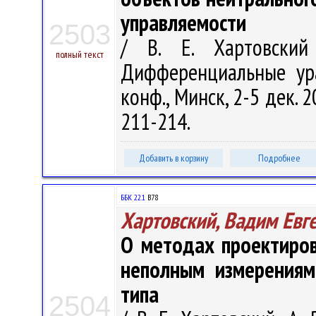
управляемости
2503
/ В. Е. Хартовский
полный текст
Дифференциальные ура
конф., Минск, 2-5 дек. 
211-214.
Добавить в корзину
Подробнее
ББК 22.1
В78
Хартовский, Вадим Евг
О методах проектиров
неполным измерениям
типа
2504