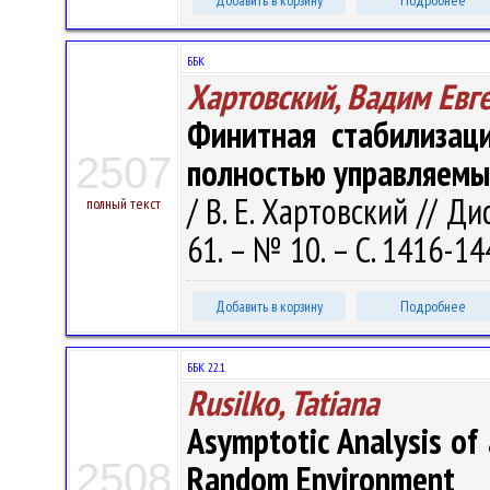
Добавить в корзину
Подробнее
ББК
Хартовский, Вадим Евг
Финитная стабилизац
2507
полностью управляемы
/ В. Е. Хартовский // Д
полный текст
61. – № 10. – С. 1416-14
Добавить в корзину
Подробнее
ББК 22.1
Rusilko, Tatiana
Asymptotic Analysis of
2508
Random Environment