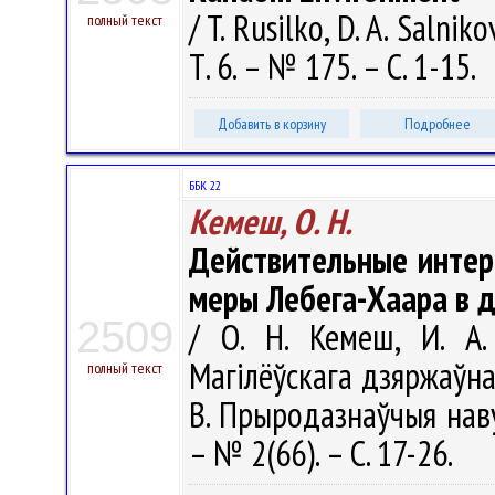
/ T. Rusilko, D. A. Salni
полный текст
Т. 6. – № 175. – С. 1-15.
Добавить в корзину
Подробнее
ББК 22
Кемеш, О. Н.
Действительные интер
меры Лебега-Хаара в 
2509
/ О. Н. Кемеш, И. А.
Магілёўскага дзяржаўнаг
полный текст
B. Прыродазнаўчыя навук
– № 2(66). – С. 17-26.