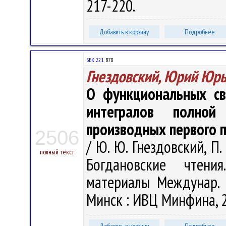
217-220.
Добавить в корзину
Подробнее
ББК 22.1
В78
Гнездовский, Юрий Юр
О функциональных св
интегралов полно
производных первого 
2506
/ Ю. Ю. Гнездовский, П.
полный текст
Богдановские чтени
материалы Междунар. н
Минск : ИВЦ Минфина, 2