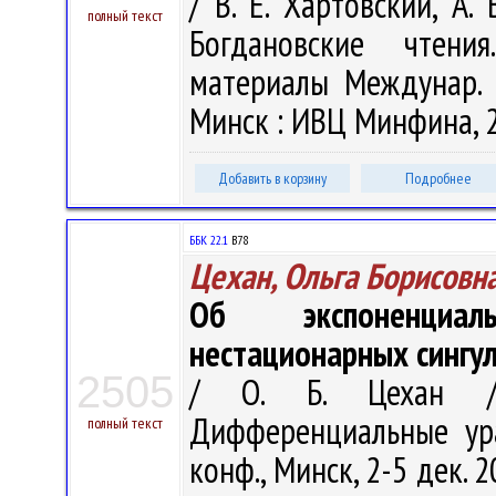
/ В. Е. Хартовский, А.
полный текст
Богдановские чтени
материалы Междунар. н
Минск : ИВЦ Минфина, 20
Добавить в корзину
Подробнее
ББК 22.1
В78
Цехан, Ольга Борисовн
Об экспоненциал
нестационарных сингу
2505
/ О. Б. Цехан //
Дифференциальные ура
полный текст
конф., Минск, 2-5 дек. 