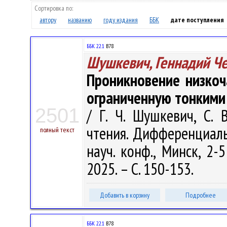
Сортировка по:
автору
названию
году издания
ББК
дате поступления
ББК 22.1
В78
Шушкевич, Геннадий Ч
Проникновение низкоч
ограниченную тонкими
2501
/ Г. Ч. Шушкевич, С.
чтения. Дифференциал
полный текст
науч. конф., Минск, 2-
2025. – С. 150-153.
Добавить в корзину
Подробнее
ББК 22.1
В78