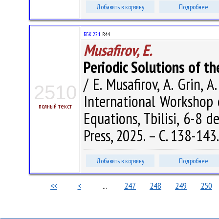
Добавить в корзину
Подробнее
ББК 22.1
R44
Musafirov, E.
Periodic Solutions of t
/ E. Musafirov, A. Grin, A
2510
International Workshop 
полный текст
Equations, Tbilisi, 6-8 de
Press, 2025. – С. 138-143
Добавить в корзину
Подробнее
<<
<
...
247
248
249
250