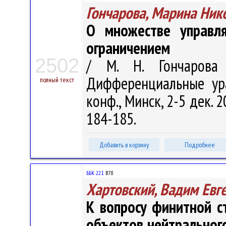
Гончарова, Марина Ник
О множестве управл
ограничением
2502
/ М. Н. Гончарова 
Дифференциальные ура
полный текст
конф., Минск, 2-5 дек. 
184-185.
Добавить в корзину
Подробнее
ББК 22.1
В78
Хартовский, Вадим Евг
К вопросу финитной с
объектов нейтрального