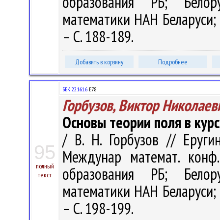
образования РБ; Белор
математики НАН Беларуси; Г
– С. 188-189.
Добавить в корзину
Подробнее
ББК 22.161.6
Е78
Горбузов, Виктор Николаев
Основы теории поля в кур
/ В. Н. Горбузов // Еруг
95
Междунар математ. конф.
полный
образования РБ; Белор
текст
математики НАН Беларуси; Г
– С. 198-199.