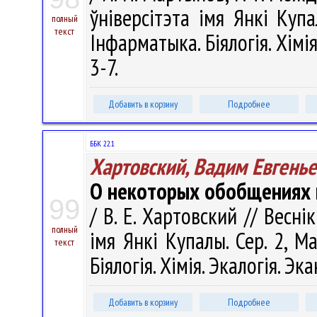
ўніверсітэта імя Янкі Купа
полный
текст
Інфарматыка. Біялогія. Хімія
3-7.
Добавить в корзину
Подробнее
ББК 22.1
Хартовский, Вадим Евгень
О некоторых обобщениях 
99
/ В. Е. Хартовский // Весн
полный
імя Янкі Купалы. Сер. 2, М
текст
Біялогія. Хімія. Экалогія. Эк
Добавить в корзину
Подробнее