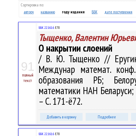
Сортировка по:
автору
названию
году издания
ББК
дате поступления
ББК 22.161.6
Е78
Тыщенко, Валентин Юрьев
О накрытии слоений
/ В. Ю. Тыщенко // Еруги
91
Междунар математ. конф.
полный
образования РБ; Белор
текст
математики НАН Беларуси; Г
– С. 171-ё72.
Добавить в корзину
Подробнее
ББК 22.161.6
Е78