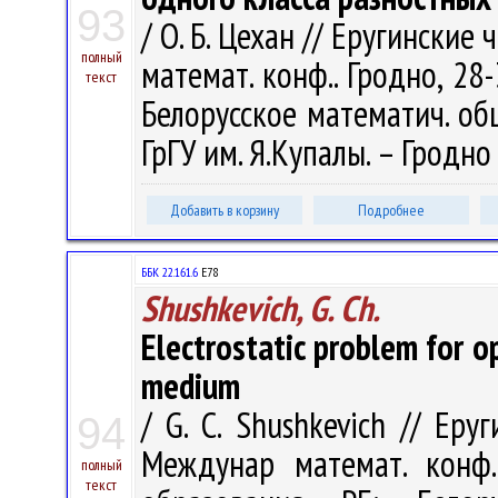
93
/ О. Б. Цехан // Еругинские
полный
математ. конф.. Гродно, 28
текст
Белорусское математич. об
ГрГУ им. Я.Купалы. – Гродно 
Добавить в корзину
Подробнее
ББК 22.161.6
Е78
Shushkevich, G. Ch.
Electrostatic problem for o
medium
/ G. C. Shushkevich // Еру
94
Междунар математ. конф.
полный
текст