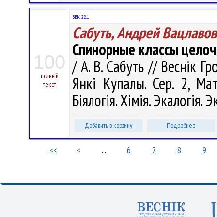
ББК 22.1
Сабуть, Андрей Вацлавов
Спинорные классы целоч
100
/ А. В. Сабуть // Веснік 
полный
Янкі Купалы. Сер. 2, Мат
текст
Біялогія. Хімія. Экалогія. 
Добавить в корзину
Подробнее
<<
<
...
6
7
8
9