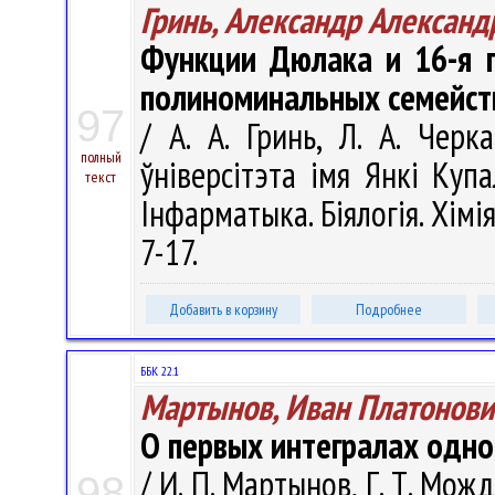
Гринь, Александр Александ
Функции Дюлака и 16-я 
полиноминальных семейст
97
/ А. А. Гринь, Л. А. Черк
полный
ўніверсітэта імя Янкі Купа
текст
Інфарматыка. Біялогія. Хімія
7-17.
Добавить в корзину
Подробнее
ББК 22.1
Мартынов, Иван Платонови
О первых интегралах одно
/ И. П. Мартынов, Г. Т. Мо
98