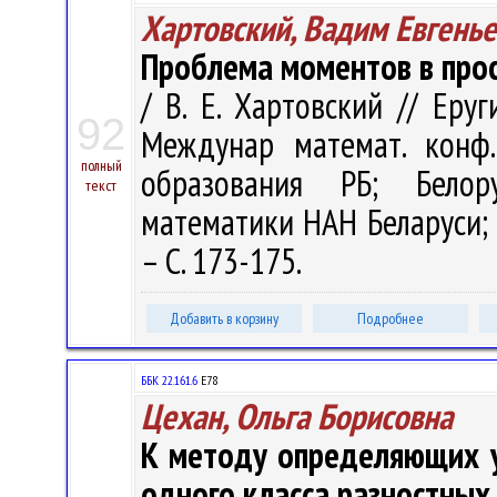
Хартовский, Вадим Евгень
Проблема моментов в прост
/ В. Е. Хартовский // Еру
92
Междунар математ. конф.
полный
образования РБ; Белор
текст
математики НАН Беларуси; Г
– С. 173-175.
Добавить в корзину
Подробнее
ББК 22.161.6
Е78
Цехан, Ольга Борисовна
К методу определяющих 
одного класса разностных