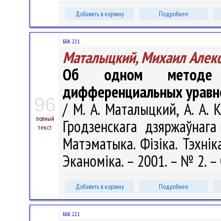
Добавить в корзину
Подробнее
ББК 22.1
Маталыцкий, Михаил Алек
Об одном методе р
дифференциальных уравн
96
/ М. А. Маталыцкий, А. А. 
полный
Гродзенскага дзяржаўнага 
текст
Матэматыка. Фізіка. Тэхніка
Эканоміка. – 2001. – № 2. – 
Добавить в корзину
Подробнее
ББК 22.1