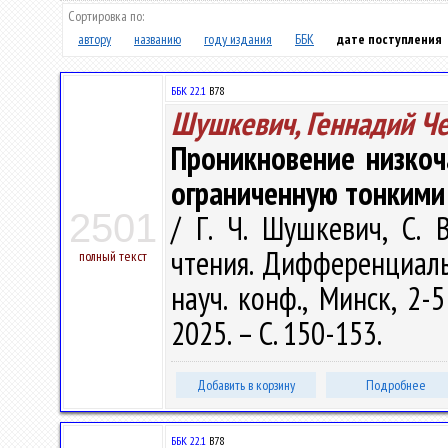
Сортировка по:
автору
названию
году издания
ББК
дате поступления
ББК 22.1
В78
Шушкевич, Геннадий Ч
Проникновение низкоч
ограниченную тонкими
2501
/ Г. Ч. Шушкевич, С.
чтения. Дифференциал
полный текст
науч. конф., Минск, 2-
2025. – С. 150-153.
Добавить в корзину
Подробнее
ББК 22.1
В78