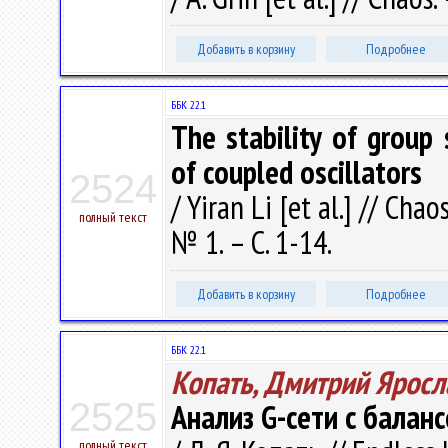
Добавить в корзину
Подробнее
ББК 22.1
The stability of group 
of coupled oscillators
2524
/ Yiran Li [et al.] // Cha
полный текст
№ 1. – С. 1-14.
Добавить в корзину
Подробнее
ББК 22.1
Копать, Дмитрий Яросл
2525
Анализ G-сети с балан
полный текст