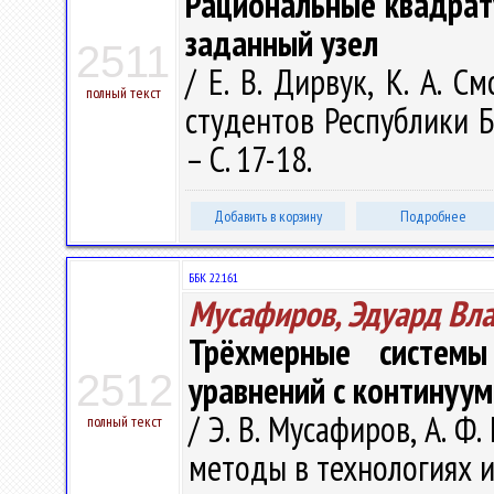
Рациональные квадра
заданный узел
2511
/ Е. В. Дирвук, К. А. С
полный текст
студентов Республики Бе
– С. 17-18.
Добавить в корзину
Подробнее
ББК 22.161
Мусафиров, Эдуард Вл
Трёхмерные систем
2512
уравнений с континуу
/ Э. В. Мусафиров, А. Ф
полный текст
методы в технологиях и 