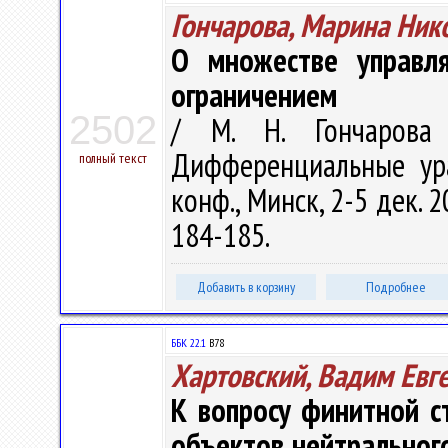
Гончарова, Марина Ник
О множестве управл
ограничением
2502
/ М. Н. Гончарова 
Дифференциальные ура
полный текст
конф., Минск, 2-5 дек. 
184-185.
Добавить в корзину
Подробнее
ББК 22.1
В78
Хартовский, Вадим Евг
К вопросу финитной с
объектов нейтрального