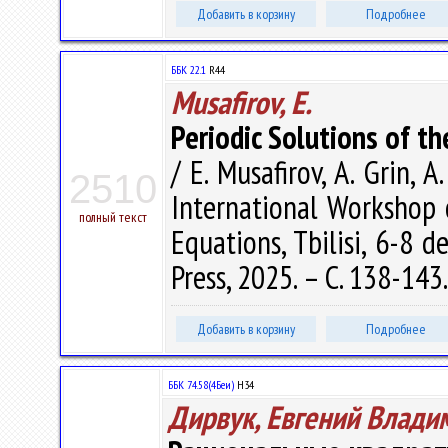
Добавить в корзину
Подробнее
ББК 22.1
R44
Musafirov, E.
Periodic Solutions of t
/ E. Musafirov, A. Grin, A
2510
International Workshop 
полный текст
Equations, Tbilisi, 6-8 de
Press, 2025. – С. 138-143
Добавить в корзину
Подробнее
ББК 74.58(4Беи)
Н34
Дирвук, Евгений Влади