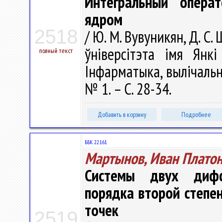
Интегральный опера
ядром
2518
/ Ю. М. Вувуникян, Д. С
ўніверсітэта імя Янкі
полный текст
Інфарматыка, вылічальна
№ 1. – С. 28-34.
Добавить в корзину
Подробнее
ББК 22.161
Мартынов, Иван Плато
Системы двух дифф
порядка второй степе
точек
2519