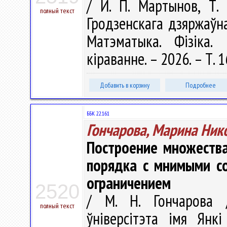
/ И. П. Мартынов, Т. 
полный текст
Гродзенскага дзяржаўнаг
Матэматыка. Фізіка. 
кіраванне. – 2026. – Т. 1
Добавить в корзину
Подробнее
ББК 22.161
Гончарова, Марина Ник
Построение множества
порядка с мнимыми с
ограничением
2520
/ М. Н. Гончарова /
полный текст
ўніверсітэта імя Янкі