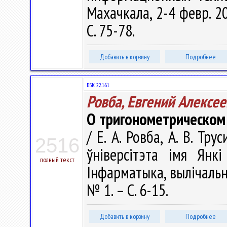
Махачкала, 2-4 февр. 20
С. 75-78.
Добавить в корзину
Подробнее
ББК 22.161
Ровба, Евгений Алексе
О тригонометрическом
/ Е. А. Ровба, А. В. Тр
2516
ўніверсітэта імя Янкі
полный текст
Інфарматыка, вылічальна
№ 1. – С. 6-15.
Добавить в корзину
Подробнее