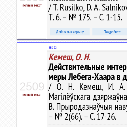
/ T. Rusilko, D. A. Salni
полный текст
Т. 6. – № 175. – С. 1-15.
Добавить в корзину
Подробнее
ББК 22
Кемеш, О. Н.
Действительные интер
меры Лебега-Хаара в 
2509
/ О. Н. Кемеш, И. А.
Магілёўскага дзяржаўнаг
полный текст
B. Прыродазнаўчыя навук
– № 2(66). – С. 17-26.