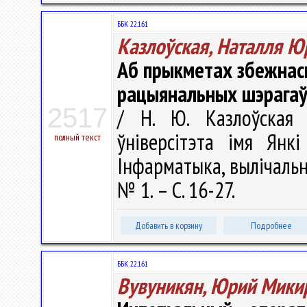
ББК 22.161
Казлоўская, Наталля Ю
Аб прыкметах збежнас
рацыянальных шэрагаў
2517
/ Н. Ю. Казлоўская 
ўніверсітэта імя Янкі
полный текст
Інфарматыка, вылічальна
№ 1. – С. 16-27.
Добавить в корзину
Подробнее
ББК 22.161
Вувуникян, Юрий Мики