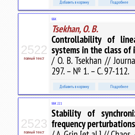
Добавить в корзину
Подробнее
ББК
Tsekhan, O. B.
Controllability of lin
2522
systems in the class of
/ O. B. Tsekhan // Journ
полный текст
297. – № 1. – С. 97-112.
Добавить в корзину
Подробнее
ББК 22.1
Stability of synchron
2523
frequency perturbation
/ A. Grin [et al.] // Chaos
полный текст