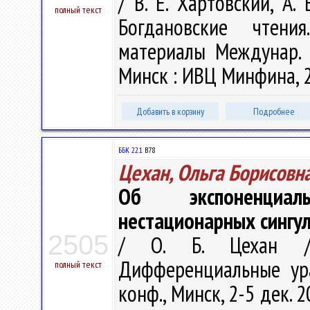
/ В. Е. Хартовский, А.
полный текст
Богдановские чтени
материалы Междунар. н
Минск : ИВЦ Минфина, 20
Добавить в корзину
Подробнее
ББК 22.1
В78
Цехан, Ольга Борисовн
Об экспоненциал
нестационарных сингу
2505
/ О. Б. Цехан //
Дифференциальные ура
полный текст
конф., Минск, 2-5 дек. 