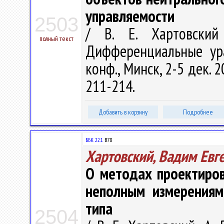
управляемости
2503
/ В. Е. Хартовский
полный текст
Дифференциальные ура
конф., Минск, 2-5 дек. 
211-214.
Добавить в корзину
Подробнее
ББК 22.1
В78
Хартовский, Вадим Евг
О методах проектиров
неполным измерениям
типа
2504