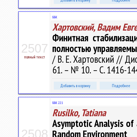
Добавить в корзину
Подробнее
ББК
Хартовский, Вадим Евг
Финитная стабилизац
2507
полностью управляемы
/ В. Е. Хартовский // Д
полный текст
61. – № 10. – С. 1416-14
Добавить в корзину
Подробнее
ББК 22.1
Rusilko, Tatiana
Asymptotic Analysis of
2508
Random Environment