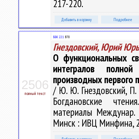
217-220.
Добавить в корзину
Подробнее
ББК 22.1
В78
Гнездовский, Юрий Юр
О функциональных св
интегралов полно
производных первого 
2506
/ Ю. Ю. Гнездовский, П.
полный текст
Богдановские чтени
материалы Междунар. н
Минск : ИВЦ Минфина, 2