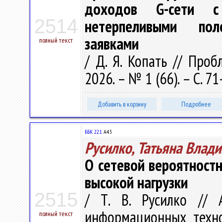
доходов G-сети с
2514
нетерпеливыми по
заявками
полный текст
/ Д. Я. Копать // Про
2026. – № 1 (66). – С. 71
Добавить в корзину
Подробнее
ББК 22.1
А43
Русилко, Татьяна Влад
О сетевой вероятност
высокой нагрузки
2515
/ Т. В. Русилко // 
информационных технол
полный текст