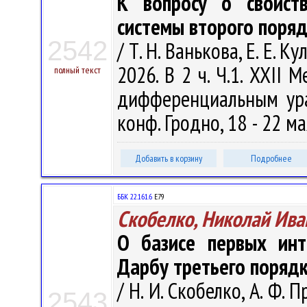
К вопросу о свойст
системы второго поряд
2542
/ Т. Н. Ванькова, Е. Е. К
2026. В 2 ч. Ч.1. XXII
полный текст
дифференциальным ура
конф. Гродно, 18 - 22 мая
Добавить в корзину
Подробнее
ББК 22.161.6
Е79
Скобелко, Николай Ива
О базисе первых инт
Дарбу третьего порядк
/ Н. И. Скобелко, А. Ф. 
2543