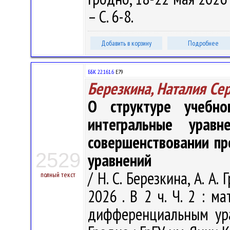
– С. 6-8.
Добавить в корзину
Подробнее
ББК 22.161.6
Е79
Березкина, Наталия С
О структуре учебн
интегральные ура
совершенствовании п
2529
уравнений
/ Н. С. Березкина, А. А.
полный текст
2026 . В 2 ч. Ч. 2 : м
дифференциальным ура