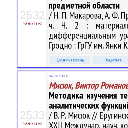
предметной области
2532
/ Н. П. Макарова, А. Ф. 
ч. Ч. 2 : материал
полный текст
дифференциальным ура
Гродно : ГрГУ им. Янки К
Добавить в корзину
Подробнее
ББК 22.161.6
Е79
Мисюк, Виктор Романо
Методика изучения те
аналитических функций
2533
/ В. Р. Мисюк // Еругинск
XXII Междунар. науч. 
полный текст