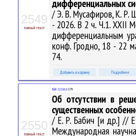
дифференциальных си
/ Э. В. Мусафиров, К. Р.
2549
- 2026. В 2 ч. Ч.1. XX
полный текст
дифференциальным ура
конф. Гродно, 18 - 22 ма
74.
Добавить в корзину
Подробнее
ББК 22.161.6
Е79
Об отсутствии в реш
существенных особенн
/ Е. Р. Бабич [и др.] // 
2550
Международная научн
полный текст