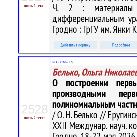
Ч. 2 : материалы 
полный текст
дифференциальным ура
Гродно : ГрГУ им. Янки К
Добавить в корзину
Подробнее
ББК 22.161.6
Е79
Белько, Ольга Николае
О построении перв
производными пер
полиномиальным частн
2528
/ О. Н. Белько // Еругинс
полный текст
XXII Междунар. науч. 
Гродно, 18-22 мая 2026 