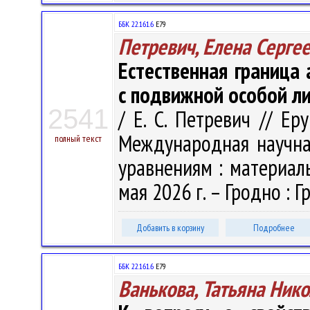
ББК 22.161.6
Е79
Петревич, Елена Серге
Естественная граница
с подвижной особой л
2541
/ Е. С. Петревич // Еру
Международная научн
полный текст
уравнениям : материалы
мая 2026 г. – Гродно : Гр
Добавить в корзину
Подробнее
ББК 22.161.6
Е79
Ванькова, Татьяна Ник