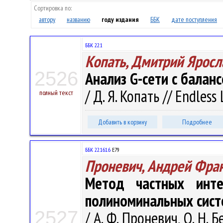
Сортировка по:
автору
названию
году издания
ББК
дате поступления
ББК 22.1
Копать, Дмитрий Яросл
2526
Анализ G-сети с балан
/ Д. Я. Копать // Endless 
полный текст
Добавить в корзину
Подробнее
ББК 22.161.6
Е79
Проневич, Андрей Фра
Метод частных инт
полиноминальных сист
2527
/ А. Ф. Проневич, О. Н. Б