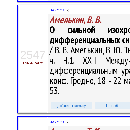
ББК 22.161.6
Е79
Амелькин, В. В.
О сильной изохр
дифференциальных сис
/ В. В. Амелькин, В. Ю.
2547
ч. Ч.1. XXII Между
полный текст
дифференциальным ура
конф. Гродно, 18 - 22 ма
53.
Добавить в корзину
Подробнее
ББК 22.161.6
Е79