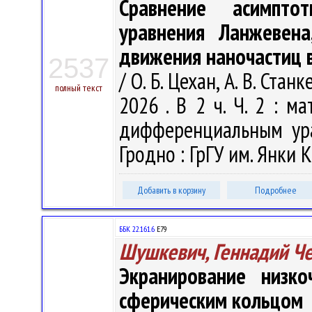
Сравнение асимпто
уравнения Ланжевена
движения наночастиц 
2537
/ О. Б. Цехан, А. В. Стан
полный текст
2026 . В 2 ч. Ч. 2 : м
дифференциальным ура
Гродно : ГрГУ им. Янки К
Добавить в корзину
Подробнее
ББК 22.161.6
Е79
Шушкевич, Геннадий Ч
Экранирование низко
сферическим кольцом