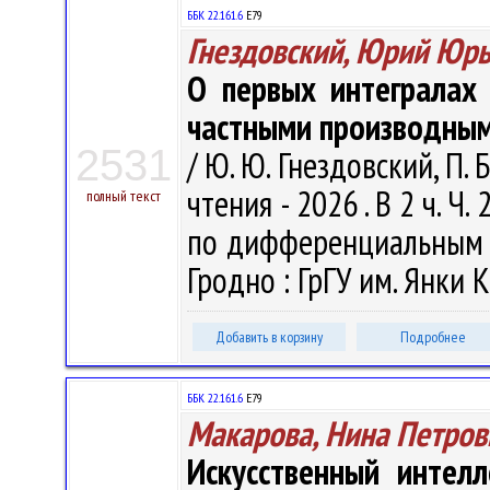
ББК 22.161.6
Е79
Гнездовский, Юрий Юр
О первых интегралах
частными производным
2531
/ Ю. Ю. Гнездовский, П. 
чтения - 2026 . В 2 ч. Ч
полный текст
по дифференциальным ур
Гродно : ГрГУ им. Янки К
Добавить в корзину
Подробнее
ББК 22.161.6
Е79
Макарова, Нина Петров
Искусственный интел