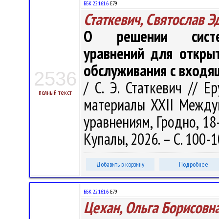
ББК 22.161.6
Е79
Статкевич, Святослав 
О решении систем
уравнений для открыт
обслуживания с вход
2536
/ С. Э. Статкевич // Е
полный текст
материалы XXII Между
уравнениям, Гродно, 18-
Купалы, 2026. – С. 100-
Добавить в корзину
Подробнее
ББК 22.161.6
Е79
Цехан, Ольга Борисовн