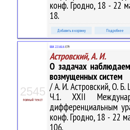
конф. Гродно, 18 - 22 ма
18.
Добавить в корзину
Подробнее
ББК 22.161.6
Е79
Астровский, А. И.
О задачах наблюдаем
возмущенных систем
/ А. И. Астровский, О. Б.
2545
Ч.1. XXII Междуна
полный текст
дифференциальным ура
конф. Гродно, 18 - 22 ма
106.