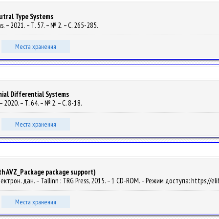
eutral Type Systems
ons. – 2021. – Т. 57. – № 2. – С. 265-285.
Места хранения
al Differential Systems
– 2020. – Т. 64. – № 2. – С. 8-18.
Места хранения
ith AVZ_Package package support)
 Электрон. дан. – Tallinn : TRG Press, 2015. – 1 CD-ROM. – Режим доступа: https://
Места хранения