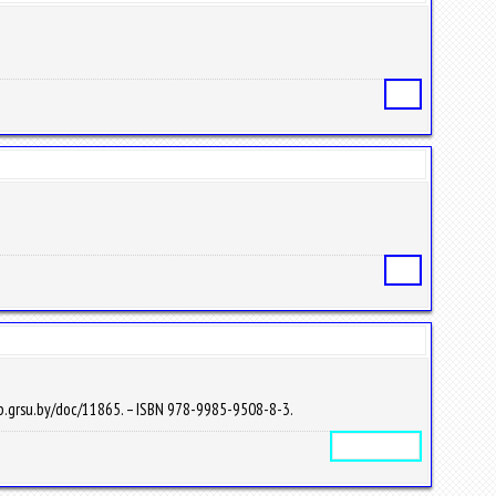
Статья
Статья
elib.grsu.by/doc/11865. – ISBN 978-9985-9508-8-3.
Электронное издание