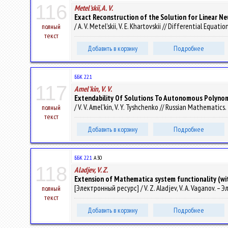
116
Metel'skii, A. V.
Exact Reconstruction of the Solution for Linear N
/ A. V. Metel'skii, V. E. Khartovskii // Differential Equati
полный
текст
Добавить в корзину
Подробнее
ББК 22.1
117
Amel'kin, V. V.
Extendability Of Solutions To Autonomous Polynomi
/ V. V. Amel'kin, V. Y. Tyshchenko // Russian Mathematics. 
полный
текст
Добавить в корзину
Подробнее
ББК 22.1
А30
118
Aladjev, V. Z.
Extension of Mathematica system functionality (w
[Электронный ресурс] / V. Z. Aladjev, V. A. Vaganov. –
полный
текст
Добавить в корзину
Подробнее