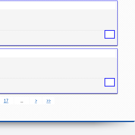
Статья
Статья
17
...
>
>>