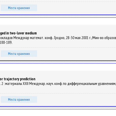
Места хранения
nged in two-laver medium
зисы докладов Междунар математ. конф.. Гродно, 28-30 мая 2001 г. /Мин-во обр
. 188-189.
Места хранения
or trajectory prediction
2 ч. Ч. 2 : материалы XXII Междунар. науч. конф. по дифференциальным уравнениям, 
Места хранения