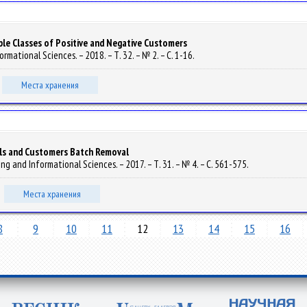
ple Classes of Positive and Negative Customers
ormational Sciences. – 2018. – Т. 32. – № 2. – С. 1-16.
Места хранения
als and Customers Batch Removal
ring and Informational Sciences. – 2017. – Т. 31. – № 4. – С. 561-575.
Места хранения
8
9
10
11
12
13
14
15
16