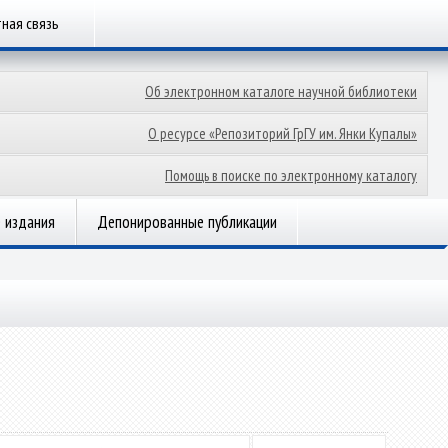
ная связь
Об электронном каталоге научной библиотеки
О ресурсе «Репозиторий ГрГУ им. Янки Купалы»
Помощь в поиске по электронному каталогу
 издания
Депонированные публикации