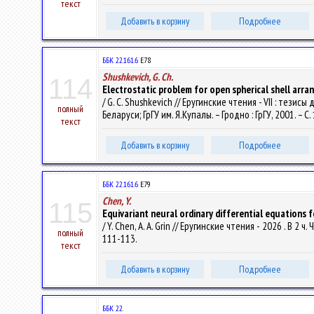
текст
Добавить в корзину
Подробнее
ББК 22.161.6
Е78
Shushkevich, G. Ch.
114
Electrostatic problem for open spherical shell arra
/ G. C. Shushkevich // Еругинские чтения - VII : те
полный
Беларуси; ГрГУ им. Я.Купалы. – Гродно : ГрГУ, 2001. – С
текст
Добавить в корзину
Подробнее
ББК 22.161.6
Е79
Chen, Y.
115
Equivariant neural ordinary differential equations f
/ Y. Chen, A. A. Grin // Еругинские чтения - 2026 . В 
полный
111-113.
текст
Добавить в корзину
Подробнее
ББК 22.