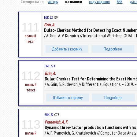
Сортировка по:
автору
названию
году издания
ББК
дате
ББК 22.
I69
111
Grin, A.
Dulac–Cherkas Method for Detecting Exact Number 
/ A. Grin, A. V. Kuzmich // International Workshop QUALI
полный
текст
Добавить в корзину
Подробнее
ББК 22.1
112
Grin, A.
Dulac-Cherkas Test for Determining the Exact Numb
/ A. Grin, S. Rudevich // Differential Equations. – 2019. –
полный
текст
Добавить в корзину
Подробнее
ББК 32.
С73
113
Pranevich, A. F.
Dynamic three-factor production functions with hic
/ A. F. Pranevich, G. Khatskevich // Computer Data Analy
полный