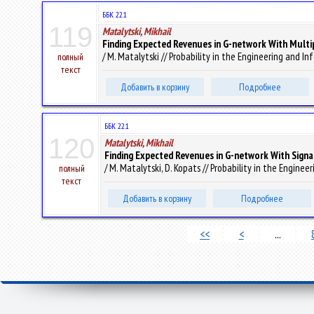
ББК 22.1
119
Matalytski, Mikhail
Finding Expected Revenues in G-network With Multi
/ M. Matalytski // Probability in the Engineering and Inf
полный
текст
Добавить в корзину
Подробнее
ББК 22.1
120
Matalytski, Mikhail
Finding Expected Revenues in G-network With Sign
/ M. Matalytski, D. Kopats // Probability in the Enginee
полный
текст
Добавить в корзину
Подробнее
<<
<
...