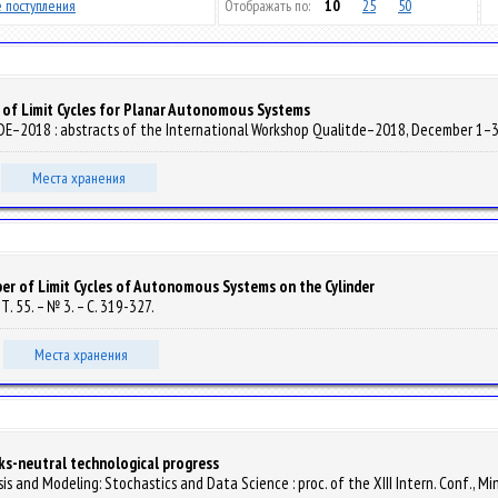
 поступления
Отображать по:
10
25
50
of Limit Cycles for Planar Autonomous Systems
TDE–2018 : abstracts of the International Workshop Qualitde–2018, December 1–3, Tbi
Места хранения
er of Limit Cycles of Autonomous Systems on the Cylinder
 Т. 55. – № 3. – С. 319-327.
Места хранения
ks-neutral technological progress
sis and Modeling: Stochastics and Data Science : proc. of the XIII Intern. Conf., Min