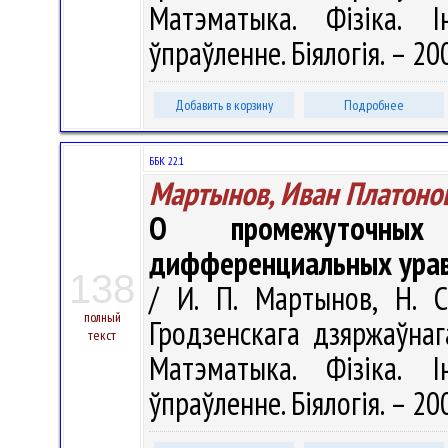
Матэматыка. Фізіка. І
ўпраўленне. Біялогія. – 200
Добавить в корзину
Подробнее
ББК 22.1
Мартынов, Иван Платоно
О промежуточных
дифференциальных урав
138
/ И. П. Мартынов, Н. С
полный
Гродзенскага дзяржаўнага
текст
Матэматыка. Фізіка. І
ўпраўленне. Біялогія. – 200