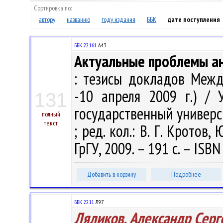
Сортировка по:
автору
названию
году издания
ББК
дате поступления
ББК 22.161
А43
Актуальные проблемы а
: тезисы докладов Между
-10 апреля 2009 г.) / 
131
государственный универс
полный
текст
; ред. кол.: В. Г. Кротов,
ГрГУ, 2009. – 191 с. – ISB
Добавить в корзину
Подробнее
ББК 22.11
Л97
Ляликов, Александр Серг