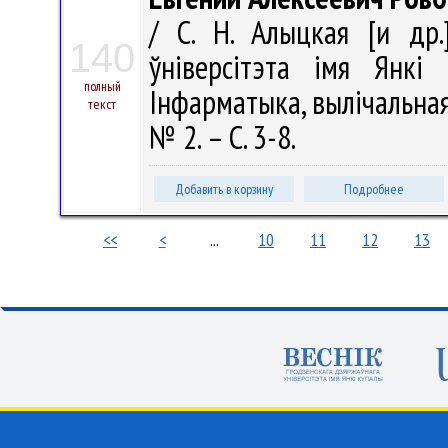
/ С. Н. Алыцкая [и др.
140
ўніверсітэта імя Янкі 
полный
Інфарматыка, вылічальная 
текст
№ 2. – С. 3-8.
Добавить в корзину
Подробнее
<<
<
...
10
11
12
13