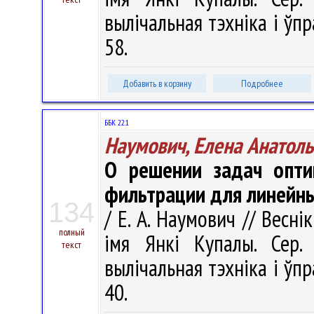
вылічальная тэхніка і ўпра
58.
Добавить в корзину
Подробнее
ББК 22.1
Наумович, Елена Анатол
О решении задач опти
фильтрации для линейны
134
/ Е. А. Наумович // Весні
полный
імя Янкі Купалы. Сер. 
текст
вылічальная тэхніка і ўпра
40.