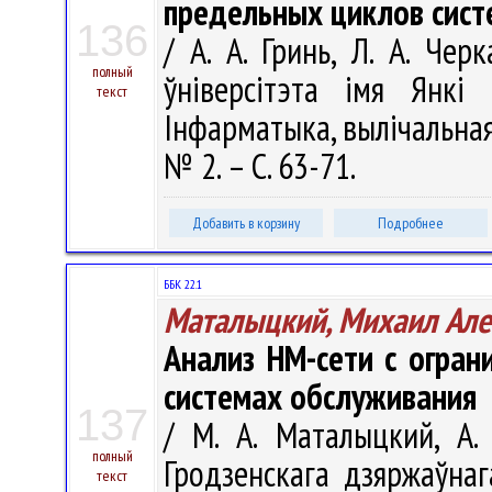
предельных циклов сист
136
/ А. А. Гринь, Л. А. Чер
полный
ўніверсітэта імя Янкі 
текст
Інфарматыка, вылічальная 
№ 2. – С. 63-71.
Добавить в корзину
Подробнее
ББК 22.1
Маталыцкий, Михаил Але
Анализ НМ-сети с огра
системах обслуживания
137
/ М. А. Маталыцкий, А. 
полный
Гродзенскага дзяржаўнага
текст