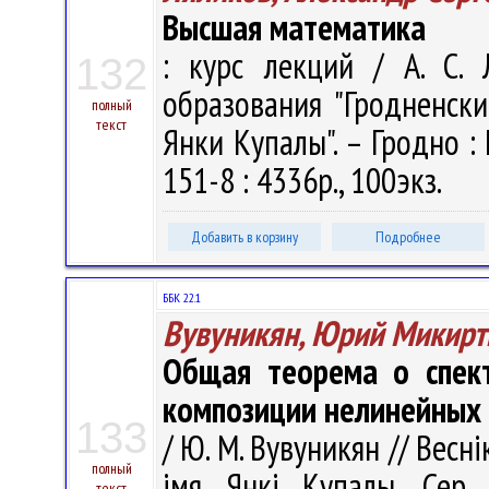
Высшая математика
: курс лекций / А. С. 
132
образования "Гродненск
полный
текст
Янки Купалы". – Гродно : 
151-8 : 4336р., 100экз.
Добавить в корзину
Подробнее
ББК 22.1
Вувуникян, Юрий Микир
Общая теорема о спект
композиции нелинейных
133
/ Ю. М. Вувуникян // Весн
полный
імя Янкі Купалы. Сер. 
текст