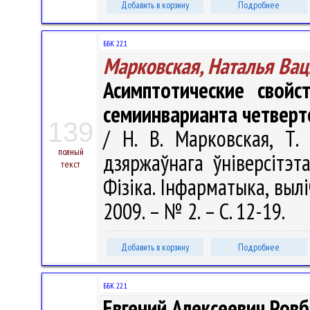
Добавить в корзину
Подробнее
ББК 22.1
Марковская, Наталья Ва
Асимптотические свойс
семиинварианта четверт
139
/ Н. В. Марковская, Т.
полный
дзяржаўнага ўніверсітэт
текст
Фізіка. Інфарматыка, вылі
2009. – № 2. – С. 12-19.
Добавить в корзину
Подробнее
ББК 22.1
Евгений Алексеевич Ровб