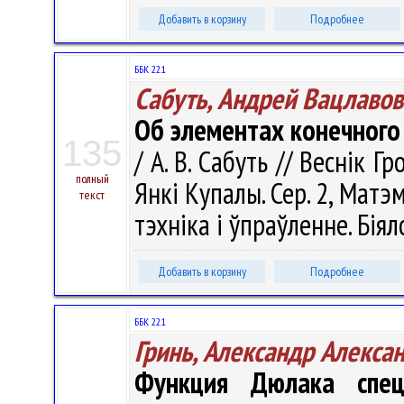
Добавить в корзину
Подробнее
ББК 22.1
Сабуть, Андрей Вацлавов
Об элементах конечного
135
/ А. В. Сабуть // Веснік 
полный
Янкі Купалы. Сер. 2, Матэ
текст
тэхніка і ўпраўленне. Біяло
Добавить в корзину
Подробнее
ББК 22.1
Гринь, Александр Алекса
Функция Дюлака спец