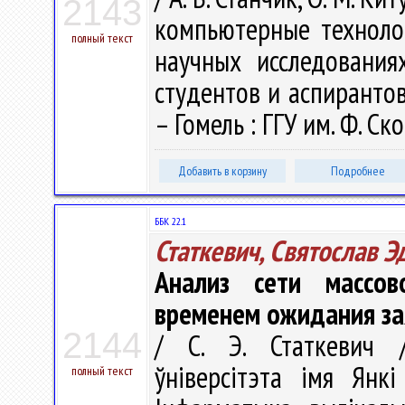
2143
компьютерные техноло
полный текст
научных исследованиях
студентов и аспирантов, 
– Гомель : ГГУ им. Ф. Ск
Добавить в корзину
Подробнее
ББК 22.1
Статкевич, Святослав 
Анализ сети массов
временем ожидания за
2144
/ С. Э. Статкевич /
ўніверсітэта імя Янкі
полный текст