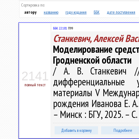
Сортировка по:
автору
названию
году издания
ББК
дате поступления
ББК 22.181
П99
Станкевич, Алексей Ва
Моделирование средст
Гродненской области
/ А. В. Станкевич /
2141
дифференциальные 
полный текст
материалы V Междунар. 
рождения Иванова Е. А. 
– Минск : БГУ, 2025. – С.
Добавить в корзину
Подробнее