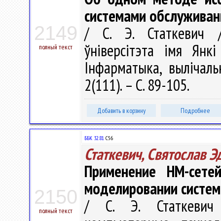
системами обслуживан
2149
/ С. Э. Статкевич /
ўніверсітэта імя Янкі
полный текст
Інфарматыка, вылічаль
2(111). – С. 89-105.
Добавить в корзину
Подробнее
ББК 32.81
С56
Статкевич, Святослав 
Применение НМ-сете
моделировании систем
2150
/ С. Э. Статкевич
полный текст