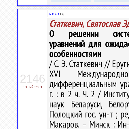
ББК 22.1
Е79
Статкевич, Святослав 
О решении систем
уравнений для ожида
особенностями
/ С. Э. Статкевич // Ер
XVI Международ
2146
дифференциальным ура
полный текст
г. : в 2 ч. Ч. 2 / Инс
наук Беларуси, Белор
Полоцкий гос. ун-т ; ред
Макаров. – Минск : Ин-