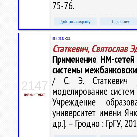
75-76.
Добавить в корзину
Подробнее
ББК 32.81
С82
Статкевич, Святослав 
Применение НМ-сетей
системы межбанковски
/ С. Э. Статкевич 
2147
моделирование систем и
полный текст
Учреждение образова
университет имени Янки
др.]. – Гродно : ГрГУ, 20