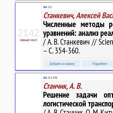
ББК 22.1
Станкевич, Алексей Ва
Численные методы р
2142
уравнений: анализ реа
/ А. В. Станкевич // Scie
полный текст
– С. 354-360.
Добавить в корзину
Подробнее
ББК 22.1
Н76
Станчик, А. В.
Решение задачи оп
логистической транспо
/ А. В. Станчик, О. М. 