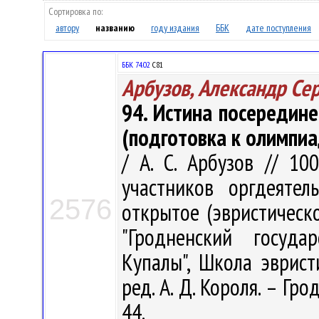
Сортировка по:
автору
названию
году издания
ББК
дате поступления
ББК 74.02
С81
Арбузов, Александр Се
94. Истина посередин
(подготовка к олимпи
/ А. С. Арбузов // 10
участников оргдеятел
2576
открытое (эвристическ
"Гродненский госуда
Купалы", Школа эврист
ред. А. Д. Короля. – Гро
44.