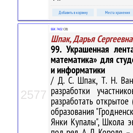
Добавить в корзину
Места хранения
ББК 74.02
С81
Шпак, Дарья Сергеевна
99. Украшенная лент
математика» для студ
и информатики
/ Д. С. Шпак, Т. Н. Ва
разработки участнико
2577
разработать открытое 
образования "Гродненс
Янки Купалы", Школа э
под ред. А. Д. Короля. –