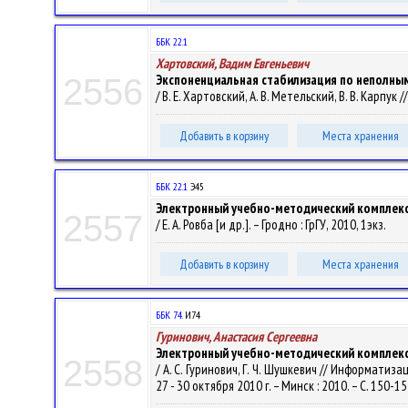
ББК 22.1
Хартовский, Вадим Евгеньевич
Экспоненциальная стабилизация по неполным
2556
/ В. Е. Хартовский, А. В. Метельский, В. В. Карпук
Добавить в корзину
Места хранения
ББК 22.1
Э45
Электронный учебно-методический комплекс
2557
/ Е. А. Ровба [и др.]. – Гродно : ГрГУ, 2010, 1экз.
Добавить в корзину
Места хранения
ББК 74.
И74
Гуринович, Анастасия Сергеевна
Электронный учебно-методический комплекс 
2558
/ А. С. Гуринович, Г. Ч. Шушкевич // Информат
27 - 30 октября 2010 г. – Минск : 2010. – С. 150-1