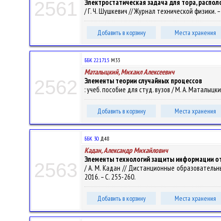
Электростатическая задача для тора, распо
2561
/ Г. Ч. Шушкевич // Журнал технической физики. – 2
Добавить в корзину
Места хранения
ББК 22.171.5
М33
Маталыцкий, Михаил Алексеевич
Элементы теории случайных процессов
2562
: учеб. пособие для студ. вузов / М. А. Маталыцкий
Добавить в корзину
Места хранения
ББК 30.
Д48
Кадан, Александр Михайлович
Элементы технологий защиты информации от 
2563
/ А. М. Кадан // Дистанционные образовательны
2016. – С. 255-260.
Добавить в корзину
Места хранения