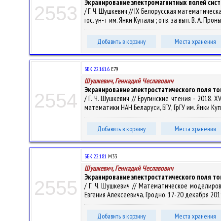
Экранирование электромагнитных полей сист
2553
/ Г. Ч. Шушкевич // IX Белорусская математичес
гос. ун-т им. Янки Купалы ; отв. за вып. В. А. Проньк
Добавить в корзину
Места хранения
ББК 22.161.6
Е79
Шушкевич, Геннадий Чеславович
Экранирование электростатического поля то
2554
/ Г. Ч. Шушкевич // Еругинские чтения - 2018
математики НАН Беларуси, БГУ, ГрГУ им. Янки Купа
Добавить в корзину
Места хранения
ББК 22.181
М33
Шушкевич, Геннадий Чеславович
Экранирование электростатического поля то
2555
/ Г. Ч. Шушкевич // Математическое моделир
Евгения Алексеевича, Гродно, 17-20 декабря 2019 г.
Добавить в корзину
Места хранения