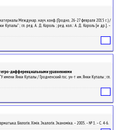
материалы Междунар. науч. конф. (Гродно, 26-27 февраля 2015 г.) /
лы" ; гл. ред. А. Д. Король ; ред. кол.: А. Д. Король [и др.]. –
Статья
нтегро-дифференциальными уравнениями
 имени Янки Купалы / Гродненский гос. ун-т им. Янки Купалы ; гл.
Статья
матыка. Біялогія. Хімія. Экалогія. Эканоміка. – 2005. – № 1. – С. 4-6.