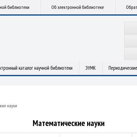
чной библиотеки
Об электронной библиотеке
Обрат
ктронный каталог научной библиотеки
ЭУМК
Периодические
кие науки
Математические науки