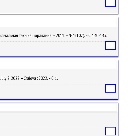
Статья
лічальная тэхніка і кіраванне. – 2011. – № 1(107). – С. 140-143.
Статья
y 2, 2022. – Craiova : 2022. – С. 1.
Статья
Статья