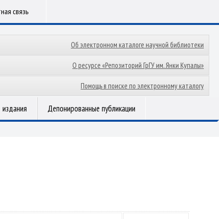
ная связь
Об электронном каталоге научной библиотеки
О ресурсе «Репозиторий ГрГУ им. Янки Купалы»
Помощь в поиске по электронному каталогу
 издания
Депонированные публикации