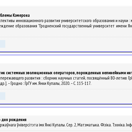
облемы Кэмерона
перспективы инновационного развития университетского образования и науки : 
дение образования "Гродненский государственный университет имени Янки Купа
тик системных эволюционных операторов, порожденных нелинейными и
 опережающего развития : сборник научных статей, посвящённый 80-летию ГрГУ
 др.]. – Гродно : ГрГУ им. Янки Купалы, 2020. – С. 115-117.
о дня рождения
яржаўнага ўніверсітэта імя Янкі Купалы. Сер. 2, Матэматыка. Фізіка. Тэхніка. Інфар