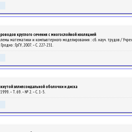
проводов круглого сечения с многослойной изоляцией
 проблемы математики и компьютерного моделирования : сб. науч. трудов / У
Гродно : ГрГУ, 2007. – С. 227-231.
мкнутой эллипсоидальной оболочки и диска
99. – Т. 69. – № 2. – С. 1-5.