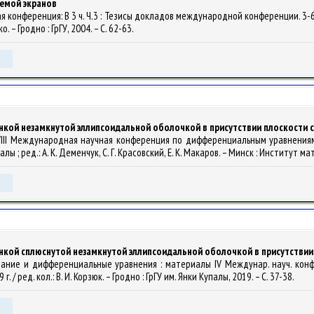
емой экранов
кая конференция: В 3 ч. Ч.3 : Тезисы докладов международной конференции. 3-6
о. – Гродно : ГрГУ, 2004. – С. 62-63.
нкой незамкнутой эллипсоидальной оболочкой в присутствии плоскости 
. XVIII Международная научная конференция по дифференциальным уравнениям 
лы ; ред.: А. К. Деменчук, С. Г. Красовский, Е. К. Макаров. – Минск : Институт 
нкой сплюснутой незамкнутой эллипсоидальной оболочкой в присутстви
ование и дифференциальные уравнения : материалы IV Междунар. науч. кон
 / ред. кол.: В. И. Корзюк. – Гродно : ГрГУ им. Янки Купалы, 2019. – С. 37-38.