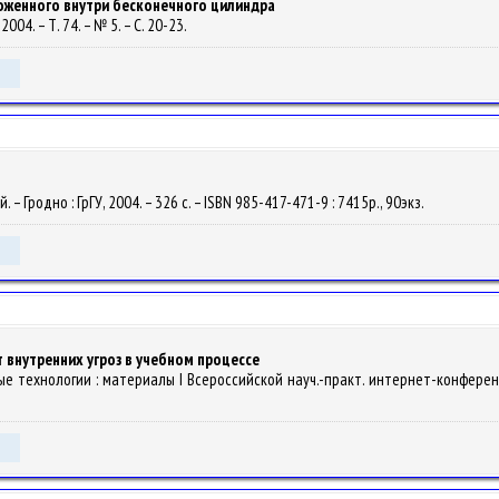
ложенного внутри бесконечного цилиндра
004. – Т. 74. – № 5. – С. 20-23.
. – Гродно : ГрГУ, 2004. – 326 с. – ISBN 985-417-471-9 : 7415р., 90экз.
внутренних угроз в учебном процессе
е технологии : материалы I Всероссийской науч.-практ. интернет-конференц