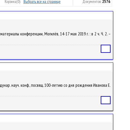
Корзина
(0):
Выбрать все на странице
Документов:
2576
териалы конференции, Могилёв, 14-17 мая 2019 г. : в 2 ч. Ч. 2. –
Статья
нар. науч. конф., посвящ. 100-летию со дня рождения Иванова Е.
Статья