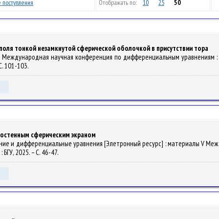
 поступления
Отображать по:
10
25
50
поля тонкой незамкнутой сферической оболочкой в присутствии тора
 XIX Международная научная конференция по дифференциальным уравнениям : ма
С. 101-103.
костенным сферическим экраном
ание и дифференциальные уравнения [Элетронный ресурс] : материалы V Между
: БГУ, 2025. – С. 46-47.