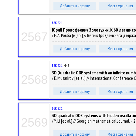
Добавить в корзину
Места хранения
ББК 22.1
Юрий Прокофьевич Золотухин. К 60-летию с
2567
/ Е. А. Ровба [и др.] // Веснік Гродзенскага дзяр
Добавить в корзину
Места хранения
ББК 22.1
М43
3D Quadratic ODE systems with an infinite numbe
2568
/ E. Musafirov [et al.] // International Conference
Добавить в корзину
Места хранения
ББК 22.1
3D quadratic ODE systems with hidden oscillati
2569
/ Y. Li [et al.] // Georgian Mathematical Journal. – 2
Добавить в корзину
Места хранения