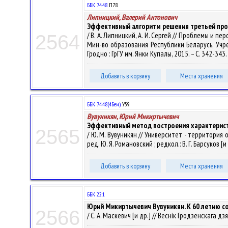
ББК 74.48
П78
Липницкий, Валерий Антонович
Эффективный алгоритм решения третьей пр
/ В. А. Липницкий, А. И. Сергей // Проблемы и 
2564
Мин-во образования Республики Беларусь, Учреж
Гродно : ГрГУ им. Янки Купалы, 2015. – С. 342-343.
Добавить в корзину
Места хранения
ББК 74.48(4Беи)
У59
Вувуникян, Юрий Микиртычевич
Эффективный метод построения характерис
2565
/ Ю. М. Вувуникян // Университет - территория
ред. Ю. Я. Романовский ; редкол.: В. Г. Барсуков [и
Добавить в корзину
Места хранения
ББК 22.1
Юрий Микиртычевич Вувуникян. К 60 летию с
2566
/ С. А. Маскевич [и др.] // Веснік Гродзенскага дз