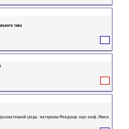
ального типа
Статья
й
Книга
образовательной среды : материалы Междунар. науч. конф., Минск,