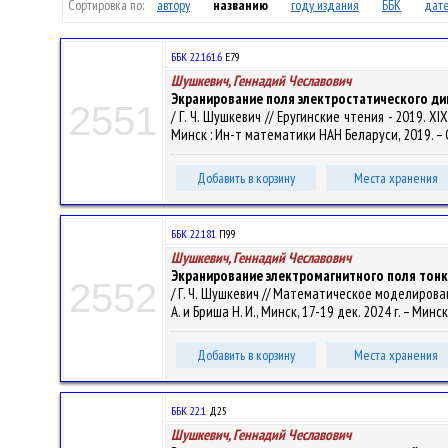
Сортировка по:
автору
названию
году издания
ББК
дате
ББК 22.161.6
Е79
Шушкевич, Геннадий Чеславович
Экранирование поля электростатического ди
2551
/ Г. Ч. Шушкевич // Еругинские чтения - 2019.
Минск : Ин-т математики НАН Беларуси, 2019. – 
Добавить в корзину
Места хранения
ББК 22.181
П99
Шушкевич, Геннадий Чеславович
Экранирование электромагнитного поля тон
2552
/ Г. Ч. Шушкевич // Математическое моделиров
А. и Бриша Н. И., Минск, 17-19 дек. 2024 г. – Минск 
Добавить в корзину
Места хранения
ББК 22.1
Д25
Шушкевич, Геннадий Чеславович