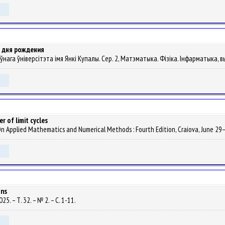
о дня рождения
жаўнага ўніверсітэта імя Янкі Купалы. Сер. 2, Матэматыка. Фізіка. Інфарматыка, вы
r of limit cycles
 On Applied Mathematics and Numerical Methods : Fourth Edition, Craiova, June 29–Jul
ons
025. – Т. 32. – № 2. – С. 1-11.