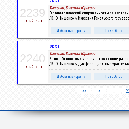
ББК 22.1
Тыщенко, Валентин Юрьевич
2239
О топологической сопряженности веществен
/ В. Ю. Тыщенко // Известия Гомельского государ
полный текст
Добавить в корзину
Подробнее
ББК 22.1
Тыщенко, Валентин Юрьевич
2240
Базис абсолютных инвариантов вполне разр
/ В. Ю. Тыщенко // Дифференциальные уравнения. –
полный текст
Добавить в корзину
Подробнее
<<
<
...
2