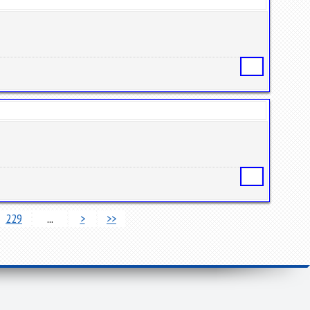
Статья
Статья
229
...
>
>>