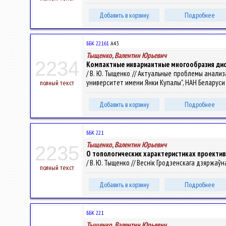
Добавить в корзину
Подробнее
ББК 22.161
А43
Тыщенко, Валентин Юрьевич
2234
Компактные инвариантные многообразия дис
/ В. Ю. Тыщенко // Актуальные проблемы анализ
университет имени Янки Купалы", НАН Беларуси ; ред
полный текст
Добавить в корзину
Подробнее
ББК 22.1
Тыщенко, Валентин Юрьевич
2235
О топологических характеристиках проектив
/ В. Ю. Тыщенко // Веснік Гродзенскага дзяржаўнаг
полный текст
Добавить в корзину
Подробнее
ББК 22.1
Тыщенко, Валентин Юрьевич