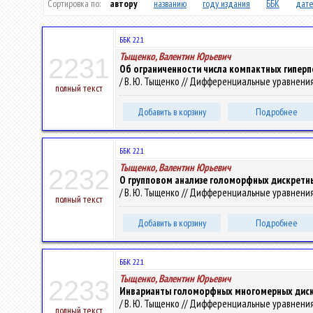
Сортировка по:
автору
названию
году издания
ББК
дате
ББК 22.1
Тыщенко, Валентин Юрьевич
2231
Об ограниченности числа компактных гипер
/ В. Ю. Тыщенко // Дифференциальные уравнения 
полный текст
Добавить в корзину
Подробнее
ББК 22.1
Тыщенко, Валентин Юрьевич
2232
О групповом анализе голоморфных дискретн
/ В. Ю. Тыщенко // Дифференциальные уравнения 
полный текст
Добавить в корзину
Подробнее
ББК 22.1
Тыщенко, Валентин Юрьевич
2233
Инварианты голоморфных многомерных диск
/ В. Ю. Тыщенко // Дифференциальные уравнения 
полный текст