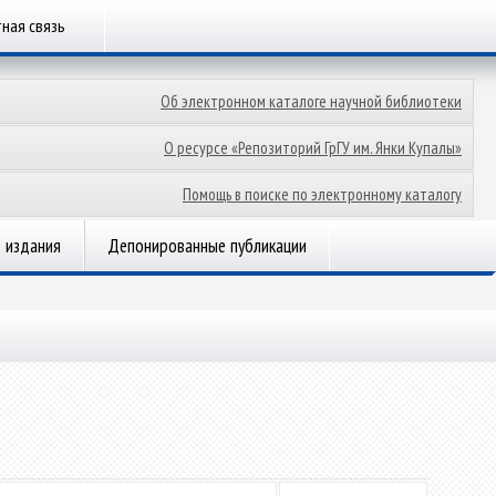
ная связь
Об электронном каталоге научной библиотеки
О ресурсе «Репозиторий ГрГУ им. Янки Купалы»
Помощь в поиске по электронному каталогу
 издания
Депонированные публикации