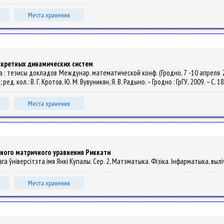
Места хранения
кретных динамических систем
а : тезисы докладов Междунар. математической конф. (Гродно, 7 -10 апреля
. кол.: В. Г. Кротов, Ю. М. Вувуникян, Я. В. Радыно. – Гродно : ГрГУ, 2009. – С. 1
Места хранения
ного матричного уравнения Риккати
а ўніверсітэта імя Янкі Купалы. Сер. 2, Матэматыка. Фізіка. Інфарматыка, вылічал
Места хранения