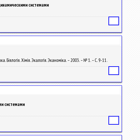
динамическими системами
Статья
Біялогія. Хімія. Экалогія. Эканоміка. – 2003. – № 1. – С. 9-11.
Статья
ми системами
Статья