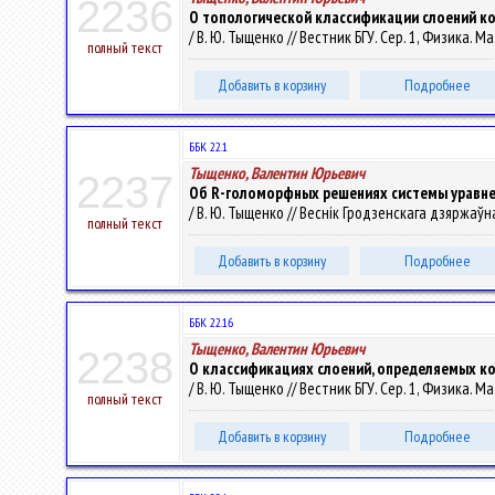
2236
О топологической классификации слоений к
/ В. Ю. Тыщенко // Вестник БГУ. Сер. 1, Физика. М
полный текст
Добавить в корзину
Подробнее
ББК 22.1
Тыщенко, Валентин Юрьевич
2237
Об R-голоморфных решениях системы уравне
/ В. Ю. Тыщенко // Веснік Гродзенскага дзяржаўнага
полный текст
Добавить в корзину
Подробнее
ББК 22.16
Тыщенко, Валентин Юрьевич
2238
О классификациях слоений, определяемых 
/ В. Ю. Тыщенко // Вестник БГУ. Сер. 1, Физика. 
полный текст
Добавить в корзину
Подробнее