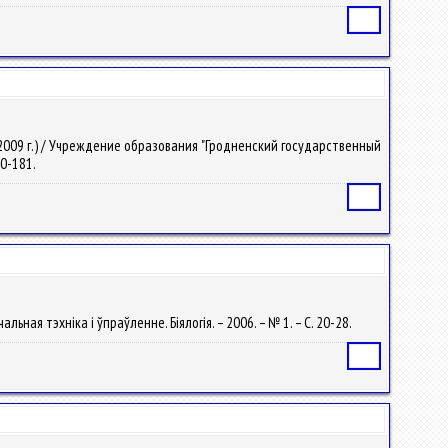
Статья
 2009 г.) / Учреждение образования "Гродненский государственный
80-181.
Статья
ьная тэхніка і ўпраўленне. Біялогія. – 2006. – № 1. – С. 20-28.
Статья