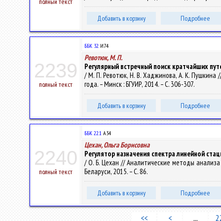
полный текст
Добавить в корзину
Подробнее
ББК 32.
И74
Ревотюк, М. П.
2239
Регулярный встречный поиск кратчайших пут
/ М. П. Ревотюк, Н. В. Хаджинова, А. К. Пушк
года. – Минск : БГУИР, 2014. – С. 306-307.
полный текст
Добавить в корзину
Подробнее
ББК 22.1
А34
Цехан, Ольга Борисовна
2240
Регулятор назначения спектра линейной ста
/ О. Б. Цехан // Аналитические методы анализ
Беларуси, 2015. – С. 86.
полный текст
Добавить в корзину
Подробнее
<<
<
...
2