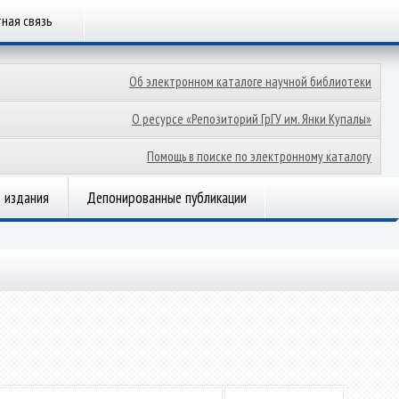
ная связь
Об электронном каталоге научной библиотеки
О ресурсе «Репозиторий ГрГУ им. Янки Купалы»
Помощь в поиске по электронному каталогу
 издания
Депонированные публикации