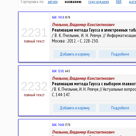
Сортировка по:
автору
названию
году издания
ББК
дате
ББК 74.58
И74
Пчельник, Владимир Константинович
2231
Реализация метода Гаусса в электронных та
/ В. К. Пчельник, И. Н. Ревчук // Информати
Москва : 2012. – С. 228-230.
полный текст
Добавить в корзину
Подробнее
ББК 32.81
А43
Пчельник, Владимир Константинович
2232
Реализация метода Гаусса с выбором главно
/ В. К. Пчельник, И. Н. Ревчук // Актуальные во
С. 144-147.
полный текст
Добавить в корзину
Подробнее
ББК 74.48
П78
Пчельник, Владимир Константинович