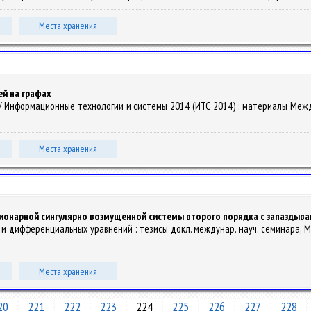
Места хранения
ей на графах
ина // Информационные технологии и системы 2014 (ИТС 2014) : материалы Ме
Места хранения
ционарной сингулярно возмущенной системы второго порядка с запаздыв
а и дифференциальных уравнений : тезисы докл. междунар. науч. семинара, М
Места хранения
20
221
222
223
224
225
226
227
228