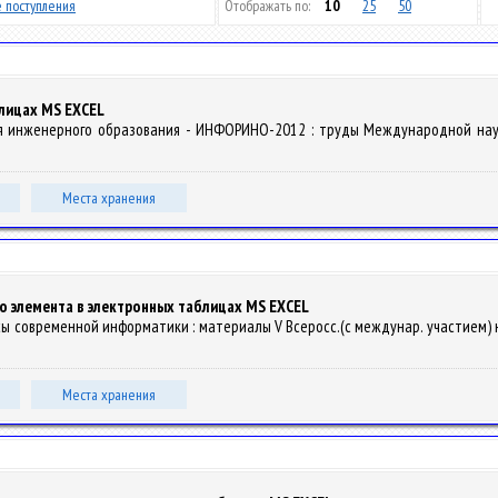
 поступления
Отображать по:
10
25
50
блицах MS EXCEL
зация инженерного образования - ИНФОРИНО-2012 : труды Международной нау
Места хранения
го элемента в электронных таблицах MS EXCEL
просы современной информатики : материалы V Всеросс.(с междунар. участием) на
Места хранения