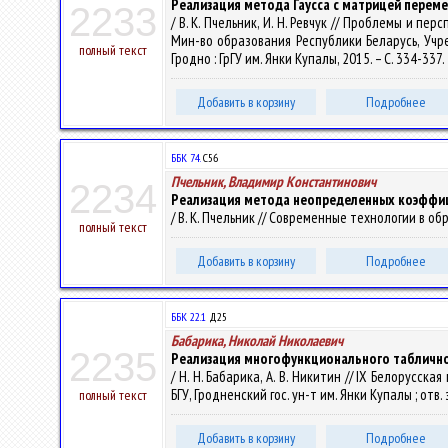
Реализация метода Гаусса с матрицей перем
2233
/ В. К. Пчельник, И. Н. Ревчук // Проблемы и п
Мин-во образования Республики Беларусь, Учреж
полный текст
Гродно : ГрГУ им. Янки Купалы, 2015. – С. 334-337.
Добавить в корзину
Подробнее
ББК 74.
С56
Пчельник, Владимир Константинович
2234
Реализация метода неопределенных коэффиц
/ В. К. Пчельник // Современные технологии в обра
полный текст
Добавить в корзину
Подробнее
ББК 22.1
Д25
Бабарика, Николай Николаевич
2235
Реализация многофункционального таблично
/ Н. Н. Бабарика, А. В. Никитин // IX Белорусс
БГУ, Гродненский гос. ун-т им. Янки Купалы ; отв. за
полный текст
Добавить в корзину
Подробнее