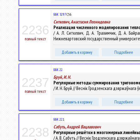
ББК 32.97
С56
Ситкевич, Анастасия Леонидовна
2236
Реализация численного моделирования тепл
/ А. Л. Ситкевич, Д. А. Трахимчик, Д. А. Бай
Нижневартовский государственный университет,
полный текст
Добавить в корзину
Подробнее
ББК 22.
Бруй, И. Н.
2237
Регулярные методы суммирования тригоном
/ И. Н. Бруй // Веснік Гродзенскага дзяржаўнага ўн
полный текст
Добавить в корзину
Подробнее
ББК 22.1
Сабуть, Андрей Вацлавович
2238
Регулярные решётки в многомерных линейны
/ А. В. Сабуть // Веснік Гродзенскага дзяржаўнага 