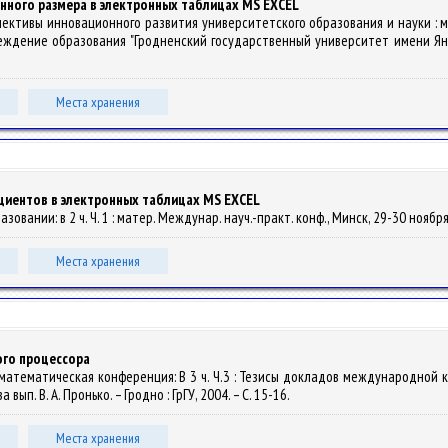
енного размера в электронных таблицах MS EXCEL
ерспективы инновационного развития университетского образования и науки : м
дение образования "Гродненский государственный университет имени Янки Купа
Места хранения
иентов в электронных таблицах MS EXCEL
зовании: в 2 ч. Ч. 1 : матер. Междунар. науч.-практ. конф., Минск, 29-30 ноября 
Места хранения
го процессора
кая математическая конференция: В 3 ч. Ч.3 : Тезисы докладов международной 
 вып. В. А. Пронько. – Гродно : ГрГУ, 2004. – С. 15-16.
Места хранения