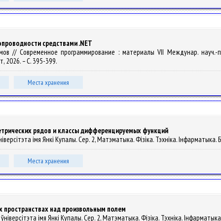
опроводности средствами .NET
рамов // Современное программирование : материалы VII Междунар. науч.-п
 2026. – С. 395-399.
Места хранения
етрических рядов и классы дифференцируемых функций
іверсітэта імя Янкі Купалы. Сер. 2, Матэматыка. Фізіка. Тэхніка. Інфарматыка. Біял
Места хранения
х пространствах над произвольным полем
ўніверсітэта імя Янкі Купалы. Сер. 2, Матэматыка. Фізіка. Тэхніка. Інфарматыка. Бі