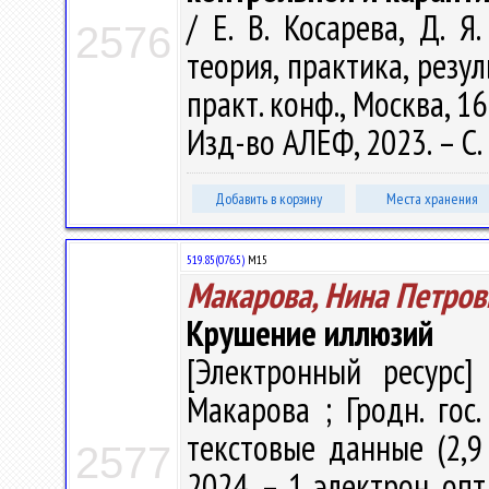
/ Е. В. Косарева, Д. Я
2576
теория, практика, резул
практ. конф., Москва, 1
Изд-во АЛЕФ, 2023. – С.
Добавить в корзину
Места хранения
519.85(076.5)
М15
Макарова, Нина Петров
Крушение иллюзий
[Электронный ресурс]
Макарова ; Гродн. гос
текстовые данные (2,9 
2577
2024. – 1 электрон. опт.