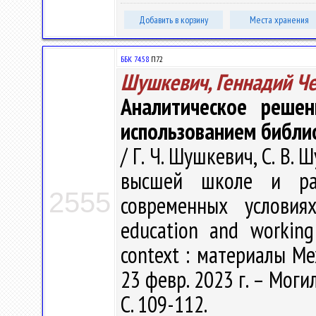
Добавить в корзину
Места хранения
ББК 74.58
П72
Шушкевич, Геннадий Ч
Аналитическое реше
использованием библи
/ Г. Ч. Шушкевич, С. В
высшей школе и ра
2555
современных условия
education and working
context : материалы Ме
23 февр. 2023 г. – Моги
С. 109-112.