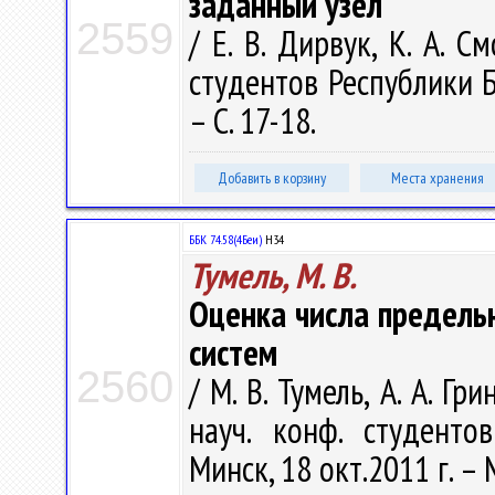
заданный узел
2559
/ Е. В. Дирвук, К. А. С
студентов Республики Бе
– С. 17-18.
Добавить в корзину
Места хранения
ББК 74.58(4Беи)
Н34
Тумель, М. В.
Оценка числа предель
систем
2560
/ М. В. Тумель, А. А. Гри
науч. конф. студенто
Минск, 18 окт.2011 г. – 