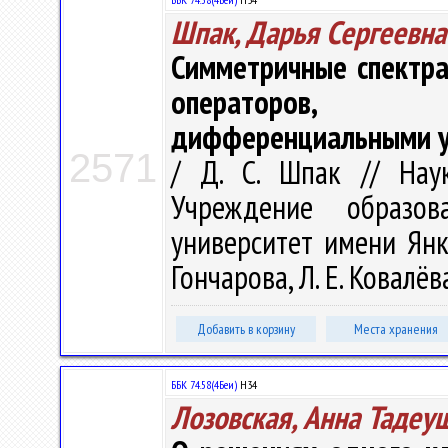
Шпак, Дарья Сергеевна
Симметричные спектра
операторов, п
дифференциальными у
2571
/ Д. С. Шпак // Нау
Учреждение образова
университет имени Янки 
Гончарова, Л. Е. Ковалёва
Добавить в корзину
Места хранения
ББК 74.58(4Беи)
Н34
Лозовская, Анна Тадеу