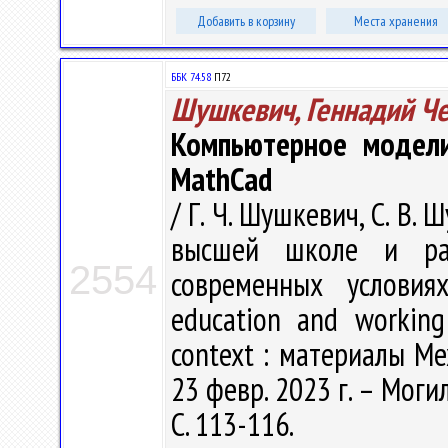
Добавить в корзину
Места хранения
ББК 74.58
П72
Шушкевич, Геннадий Ч
Компьютерное модели
MathCad
/ Г. Ч. Шушкевич, С. В
высшей школе и ра
2554
современных условия
education and working
context : материалы Ме
23 февр. 2023 г. – Моги
С. 113-116.