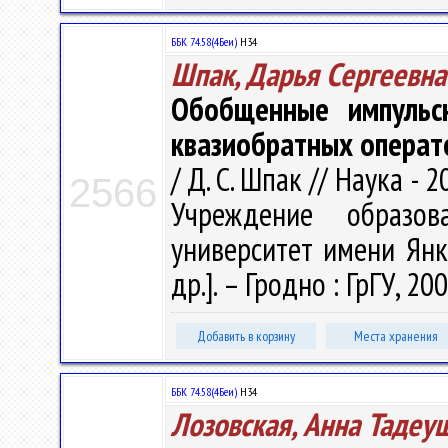
ББК 74.58(4Беи)
Н34
Шпак, Дарья Сергеевна
Обобщенные импульсн
квазиобратных операт
/ Д. С. Шпак // Наука - 2
2566
Учреждение образова
университет имени Янки
др.]. – Гродно : ГрГУ, 200
Добавить в корзину
Места хранения
ББК 74.58(4Беи)
Н34
Лозовская, Анна Тадеу