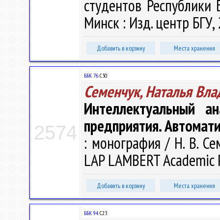
студентов Республики Бе
Минск : Изд. центр БГУ, 
Добавить в корзину
Места хранения
ББК 76.
С30
Семенчук, Наталья Вл
Интеллектуальный ан
предприятия. Автомат
2574
: монография / Н. В. Се
LAP LAMBERT Academic Pub
Добавить в корзину
Места хранения
ББК 94.
С23