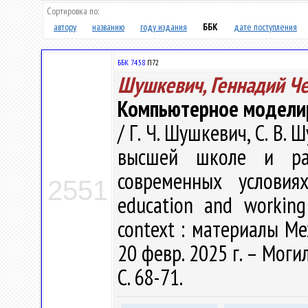
Сортировка по:
автору
названию
году издания
ББК
дате поступления
ББК 74.58
П72
Шушкевич, Геннадий Ч
Компьютерное моделир
/ Г. Ч. Шушкевич, С. В
высшей школе и ра
современных условия
2551
education and working
context : материалы Ме
20 февр. 2025 г. – Моги
С. 68-71.