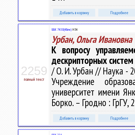
Добавить в корзину
Подробнее
ББК 74.58(4Беи)
Н34
Урбан, Ольга Ивановна
К вопросу управляем
дескрипторных систем
2259
/ О. И. Урбан // Наука - 
Учреждение образова
полный текст
университет имени Янки 
Борко. – Гродно : ГрГУ, 
Добавить в корзину
Подробнее
ББК 22.1