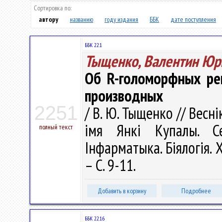
Сортировка по:
автору
названию
году издания
ББК
дате поступления
ББК 22.1
Тыщенко, Валентин Юр
Об R-голоморфных ре
производных
2251
/ В. Ю. Тыщенко // Весн
імя Янкі Купалы. Се
полный текст
Інфарматыка. Біялогія. Х
– С. 9-11.
Добавить в корзину
Подробнее
ББК 22.16