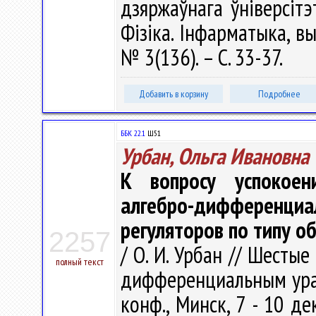
дзяржаўнага ўніверсітэ
Фізіка. Інфарматыка, вы
№ 3(136). – С. 33-37.
Добавить в корзину
Подробнее
ББК 22.1
Ш51
Урбан, Ольга Ивановна
К вопросу успокое
алгебро-дифферен
регуляторов по типу о
2257
/ О. И. Урбан // Шесты
полный текст
дифференциальным ура
конф., Минск, 7 - 10 дек