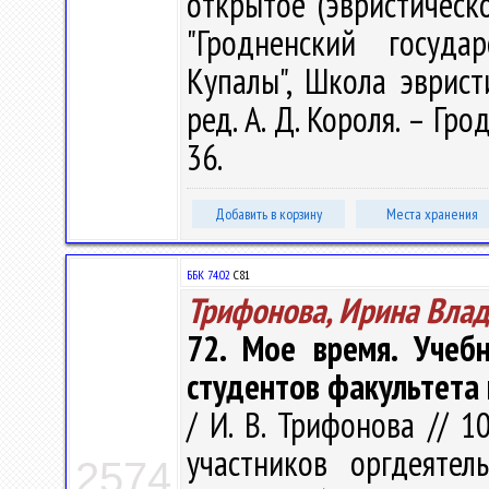
открытое (эвристическ
"Гродненский госуда
Купалы", Школа эврист
ред. А. Д. Короля. – Гро
36.
Добавить в корзину
Места хранения
ББК 74.02
С81
Трифонова, Ирина Вла
72. Мое время. Учеб
студентов факультета
/ И. В. Трифонова // 1
участников оргдеятел
2574