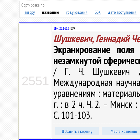
Сортировка по:
автору
названию
году издания
ББК
дате поступления
ББК 22.161.6
Е79
Шушкевич, Геннадий Ч
Экранирование поля 
незамкнутой сферическ
/ Г. Ч. Шушкевич /
2551
Международная научн
уравнениям : материалы
г. : в 2 ч. Ч. 2. – Минс
С. 101-103.
Добавить в корзину
Места хранения