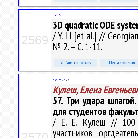
ББК 22.1
3D quadratic ODE system
/ Y. Li [et al.] // Georg
2569
№ 2. – С. 1-11.
Добавить в корзину
Места хранения
ББК 74.02
С81
Кулеш, Елена Евгеньев
57. Три удара шпагой
для студентов факуль
/ Е. Е. Кулеш // 100
участников оргдеятел
2570