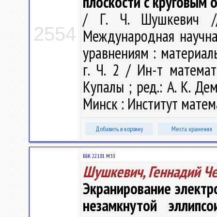
плоскости с круговым 
/ Г. Ч. Шушкевич //
2554
Международная научн
уравнениям : материал
г. Ч. 2 / Ин-т матема
Купалы ; ред.: А. К. Дем
Минск : Институт матема
Добавить в корзину
Места хранения
ББК 22.181
М33
Шушкевич, Геннадий Ч
Экранирование электр
незамкнутой эллипсо