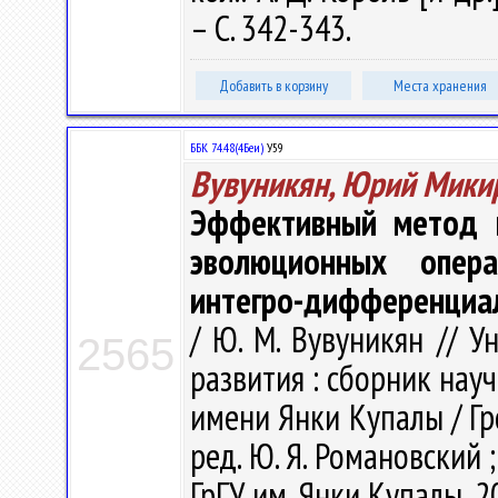
– С. 342-343.
Добавить в корзину
Места хранения
ББК 74.48(4Беи)
У59
Вувуникян, Юрий Мики
Эффективный метод п
эволюционных опер
интегро-дифференциа
/ Ю. М. Вувуникян // 
2565
развития : сборник нау
имени Янки Купалы / Гро
ред. Ю. Я. Романовский ; 
ГрГУ им. Янки Купалы, 20