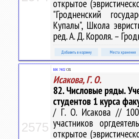
открытое (эвристическ
"Гродненский госуда
Купалы", Школа эврист
ред. А. Д. Короля. – Грод
Добавить в корзину
Места хранения
ББК 74.02
С81
Исакова, Г. О.
82. Числовые ряды. У
студентов 1 курса фа
/ Г. О. Исакова // 10
участников оргдеятел
2575
открытое (эвристическ