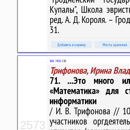
Купалы", Школа эврист
ред. А. Д. Короля. – Гро
31.
Добавить в корзину
Места хранения
ББК 74.02
С81
Трифонова, Ирина Вла
71. ...Это много и
«Математика» для с
информатики
/ И. В. Трифонова // 1
участников оргдеятел
2573