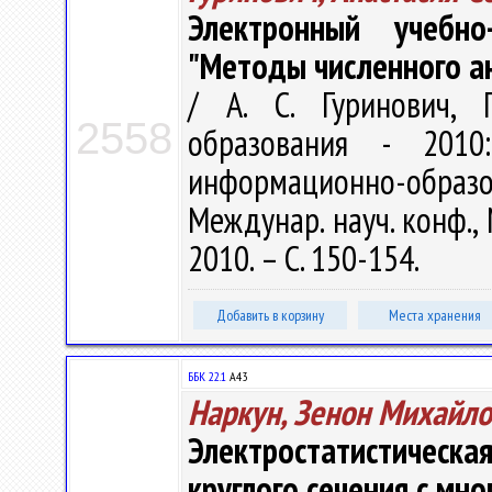
Электронный учебно
"Методы численного а
/ А. С. Гуринович, 
2558
образования - 2010:
информационно-обр
Междунар. науч. конф., 
2010. – С. 150-154.
Добавить в корзину
Места хранения
ББК 22.1
А43
Наркун, Зенон Михайл
Электростатистичес
круглого сечения с мн