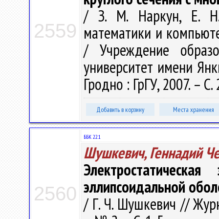
/ З. М. Наркун, Е. 
2559
математики и компьютер
/ Учреждение образо
университет имени Янки 
Гродно : ГрГУ, 2007. – С.
Добавить в корзину
Места хранения
ББК 22.1
Шушкевич, Геннадий Ч
Электростатическа
эллипсоидальной обол
2560
/ Г. Ч. Шушкевич // Жур