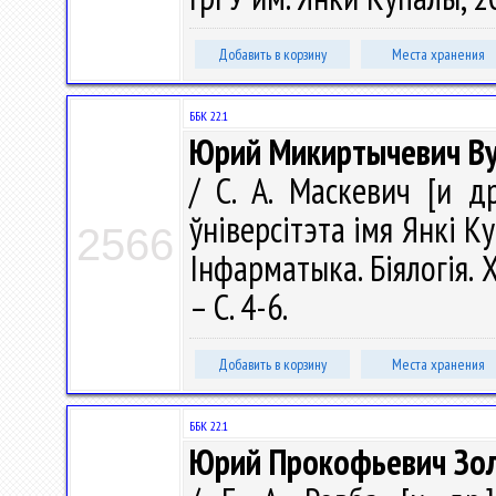
Добавить в корзину
Места хранения
ББК 22.1
Юрий Микиртычевич Ву
/ С. А. Маскевич [и др
ўніверсітэта імя Янкі Ку
2566
Інфарматыка. Біялогія. Х
– С. 4-6.
Добавить в корзину
Места хранения
ББК 22.1
Юрий Прокофьевич Зол