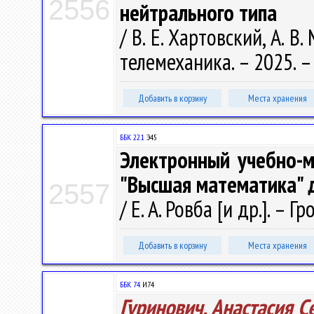
2556
нейтрального типа
/ В. Е. Хартовский, А. В
телемеханика. – 2025. – 
Добавить в корзину
Места хранения
ББК 22.1
Э45
Электронный учебно-м
"Высшая математика" 
2557
/ Е. А. Ровба [и др.]. – Г
Добавить в корзину
Места хранения
ББК 74.
И74
Гуринович, Анастасия С