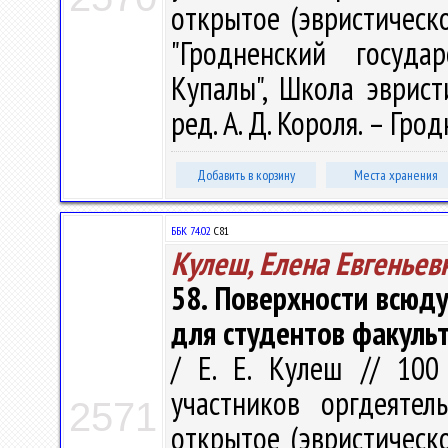
открытое (эвристическ
"Гродненский госуда
Купалы", Школа эврист
ред. А. Д. Короля. – Грод
Добавить в корзину
Места хранения
ББК 74.02
С81
Кулеш, Елена Евгеньев
58. Поверхности всюд
для студентов факуль
/ Е. Е. Кулеш // 100
участников оргдеятел
2571
открытое (эвристическ