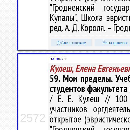
"Гродненский госуда
Купалы", Школа эврист
ред. А. Д. Короля. – Грод
Добавить в корзину
Места хранения
ББК 74.02
С81
Кулеш, Елена Евгеньев
59. Мои пределы. Уче
студентов факультета
/ Е. Е. Кулеш // 100
участников оргдеятел
2572
открытое (эвристическ
"Гродненский госуда