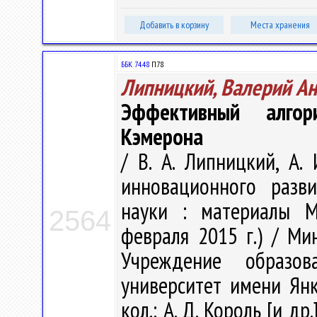
Добавить в корзину
Места хранения
ББК 74.48
П78
Липницкий, Валерий А
Эффективный алго
Кэмерона
/ В. А. Липницкий, А.
инновационного разви
науки : материалы Ме
2564
февраля 2015 г.) / Ми
Учреждение образова
университет имени Янки
кол.: А. Д. Король [и др