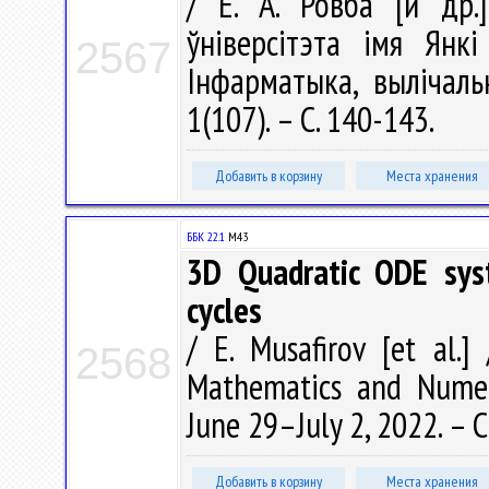
/ Е. А. Ровба [и др.
ўніверсітэта імя Янкі
2567
Інфарматыка, вылічаль
1(107). – С. 140-143.
Добавить в корзину
Места хранения
ББК 22.1
М43
3D Quadratic ODE syst
cycles
/ E. Musafirov [et al.]
2568
Mathematics and Numeri
June 29–July 2, 2022. – Cr
Добавить в корзину
Места хранения