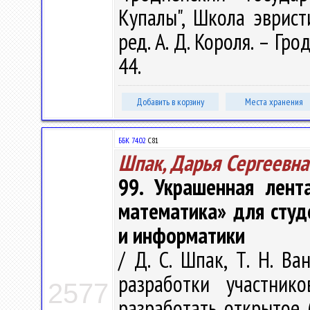
Купалы", Школа эврист
ред. А. Д. Короля. – Гро
44.
Добавить в корзину
Места хранения
ББК 74.02
С81
Шпак, Дарья Сергеевна
99. Украшенная лент
математика» для студ
и информатики
/ Д. С. Шпак, Т. Н. Ва
разработки участнико
2577
разработать открытое 