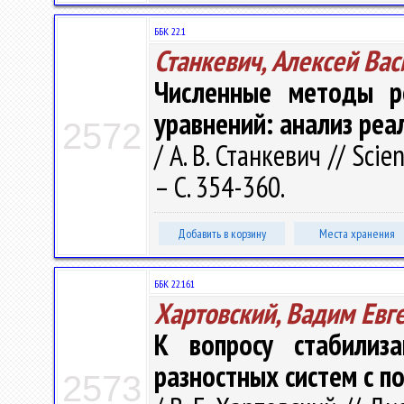
ББК 22.1
Станкевич, Алексей Ва
Численные методы р
уравнений: анализ реа
2572
/ А. В. Станкевич // Scie
– С. 354-360.
Добавить в корзину
Места хранения
ББК 22.161
Хартовский, Вадим Евг
К вопросу стабилиз
разностных систем с п
2573