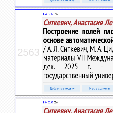
Добавить в корзину
Места хранения
ББК 32.97
С56
Ситкевич, Анастасия Л
Построение полей пл
основе автоматическо
/ А. Л. Ситкевич, М. А.
2563
материалы VII Междунар
дек. 2025 г. – Ни
государственный универс
Добавить в корзину
Места хранения
ББК 32.97
С56
Ситкевич, Анастасия Л