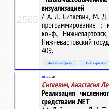
визуализацией
/ А. Л. Ситкевич, М. Д
2565
программирование : м
конф., Нижневартовск
Нижневартовский госуда
409.
Добавить в корзину
Места хранения
ББК 32.97
С56
Ситкевич, Анастасия Л
Реализация численно
средствами .NET