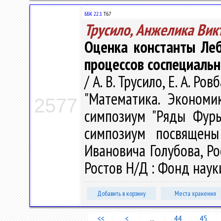
ББК 22..1
Т67
Трусило, Анжелика Вик
Оценка константы Ле
процессов соспециаль
/ А. В. Трусило, Е. А. 
"Математика. Экономи
2577
симпозиум "Ряды Фурь
симпозиум посвящены
Ивановича Голубова, Ро
Ростов Н/Д : Фонд науки
Добавить в корзину
Места хранения
<<
<
...
44
45