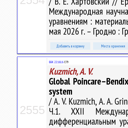
2554
/ В. Е. Хартовский // Е
Международная научн
уравнениям : материалы
мая 2026 г. – Гродно : Гр
Добавить в корзину
Места хранения
ББК 22.161.6
Е79
Kuzmich, A. V.
Global Poincare–Bendix
system
/ A. V. Kuzmich, A. A. Gri
2555
Ч.1. XXII Междуна
дифференциальным ура