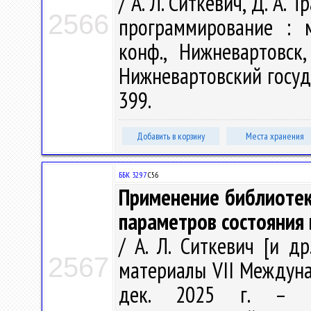
/ А. Л. Ситкевич, Д. А.
2566
программирование : м
конф., Нижневартовск
Нижневартовский госуда
399.
Добавить в корзину
Места хранения
ББК 32.97
С56
Применение библиотек
параметров состояния 
/ А. Л. Ситкевич [и д
2567
материалы VII Междунар
дек. 2025 г. – Ни