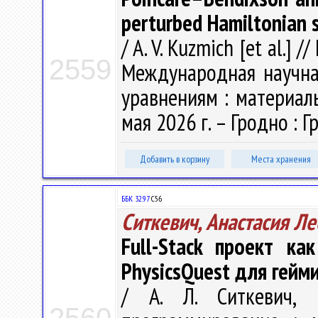
perturbed Hamiltonian 
/ A. V. Kuzmich [et al.] /
2559
Международная научн
уравнениям : материалы
мая 2026 г. – Гродно : Гр
Добавить в корзину
Места хранения
ББК 32.97
С56
Ситкевич, Анастасия Л
Full-Stack проект ка
PhysicsQuest для гей
/ А. Л. Ситкевич, 