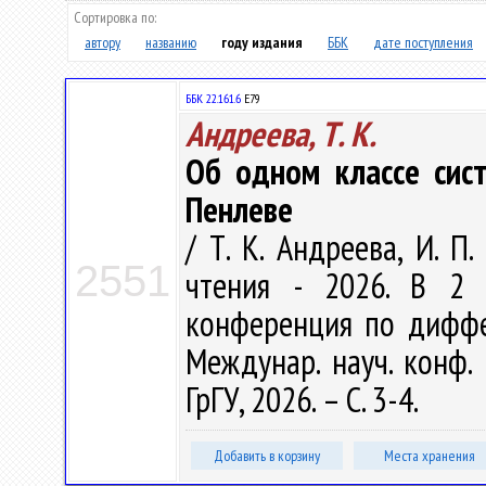
Сортировка по:
автору
названию
году издания
ББК
дате поступления
ББК 22.161.6
Е79
Андреева, Т. К.
Об одном классе сист
Пенлеве
/ Т. К. Андреева, И. П
2551
чтения - 2026. В 2 
конференция по диффе
Междунар. науч. конф. 
ГрГУ, 2026. – С. 3-4.
Добавить в корзину
Места хранения