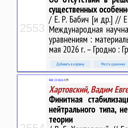
существенных особенн
/ Е. Р. Бабич [и др.] // 
2553
Международная научн
уравнениям : материалы
мая 2026 г. – Гродно : Гр
Добавить в корзину
Места хранения
ББК 22.161.6
Е79
Хартовский, Вадим Евг
Финитная стабилизац
нейтрального типа, н
теории