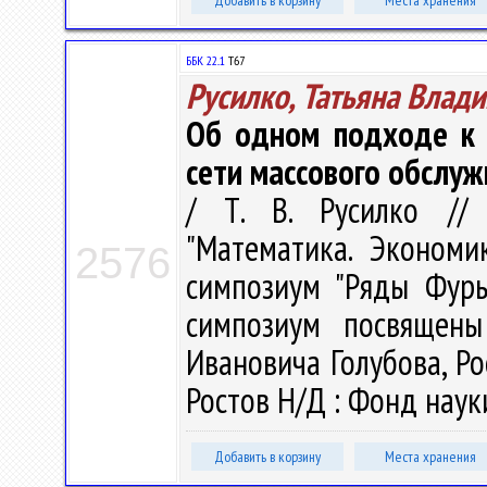
Добавить в корзину
Места хранения
ББК 22..1
Т67
Русилко, Татьяна Влад
Об одном подходе к 
сети массового обслуж
/ Т. В. Русилко //
"Математика. Экономи
2576
симпозиум "Ряды Фурь
симпозиум посвящены
Ивановича Голубова, Ро
Ростов Н/Д : Фонд науки
Добавить в корзину
Места хранения