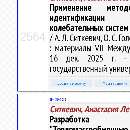
Применение мето
идентификации 
колебательных систем
2564
/ А. Л. Ситкевич, О. С.
: материалы VII Междун
16 дек. 2025 г. – 
государственный универс
Добавить в корзину
Места хранения
ББК 32.97
С56
Ситкевич, Анастасия Л
Разработка ин
"Тепломассообменн