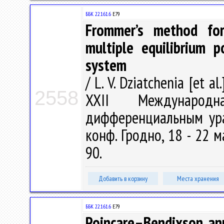
ББК 22.161.6
Е79
Frommer’s method for
multiple equilibrium 
system
/ L. V. Dziatchenia [et a
2558
XXII Международ
дифференциальным ура
конф. Гродно, 18 - 22 ма
90.
Добавить в корзину
Места хранения
ББК 22.161.6
Е79
Poincare–Bendixson annu