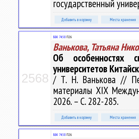
государственный универс
Добавить в корзину
Места хранения
ББК 74.58
П26
Ванькова, Татьяна Ник
Об особенностях с
университетов Китайс
2568
/ Т. Н. Ванькова // 
материалы XIX Междунар
2026. – С. 282-285.
Добавить в корзину
Места хранения
ББК 74.58
П26