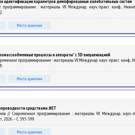
ля идентификации параметров демпфированных колебательных систем
ное программирование : материалы VII Междунар. науч.-практ. конф., Нижн
2.
Места хранения
ломассообменные процессы и аппараты" с 3D-визуализацией
/ Современное программирование : материалы VII Междунар. науч.-практ. конф.,
9.
Места хранения
опроводности средствами .NET
рамов // Современное программирование : материалы VII Междунар. науч.-п
 2026. – С. 395-399.
Места хранения