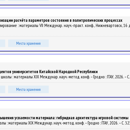
лизации расчёта параметров состояния в политропических процессах
аммирование : материалы VII Междунар. науч.-практ. конф., Нижневартовск, 1
Места хранения
дентов университетов Китайской Народной Республики
школы : материалы XIX Междунар. науч.-метод. конф. – Гродно : ГГАУ, 2026. – С
Места хранения
ышения усваемости материала: гибридная архитектура игровой системы
лы : материалы XIX Междунар. науч.-метод. конф. – Гродно : ГГАУ, 2026. – С. 3