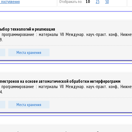
 поступления
Отображать по:
10
25
50
ыбор технологий и реализация
ое программирование : материалы VII Междунар. науч.-практ. конф., Нижн
9.
Места хранения
электронов на основе автоматической обработки интерферограмм
е программирование : материалы VII Междунар. науч.-практ. конф., Нижн
4.
Места хранения