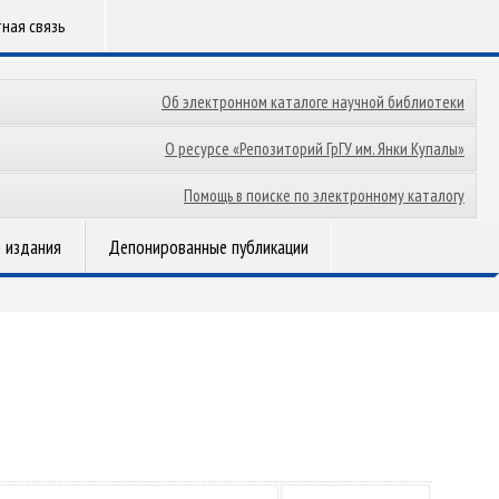
ная связь
Об электронном каталоге научной библиотеки
О ресурсе «Репозиторий ГрГУ им. Янки Купалы»
Помощь в поиске по электронному каталогу
 издания
Депонированные публикации