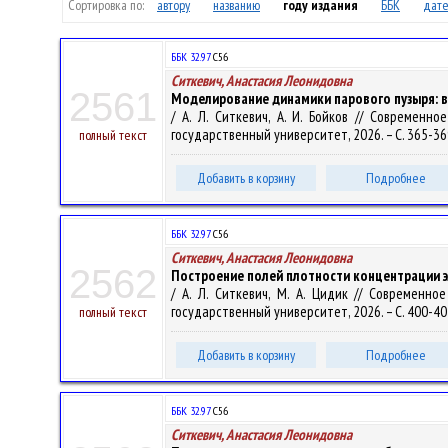
Сортировка по:
автору
названию
году издания
ББК
дате
ББК 32.97
С56
Ситкевич, Анастасия Леонидовна
2561
Моделирование динамики парового пузыря: в
/ А. Л. Ситкевич, А. И. Бойков // Современн
государственный университет, 2026. – С. 365-36
полный текст
Добавить в корзину
Подробнее
ББК 32.97
С56
Ситкевич, Анастасия Леонидовна
2562
Построение полей плотности концентрации 
/ А. Л. Ситкевич, М. А. Цидик // Современно
государственный университет, 2026. – С. 400-40
полный текст
Добавить в корзину
Подробнее
ББК 32.97
С56
Ситкевич, Анастасия Леонидовна