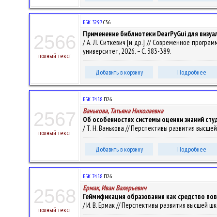
ББК 32.97
С56
Применение библиотеки DearPyGui для визуа
2566
/ А. Л. Ситкевич [и др.] // Современное прогр
университет, 2026. – С. 383-389.
полный текст
Добавить в корзину
Подробнее
ББК 74.58
П26
Ванькова, Татьяна Николаевна
2567
Об особенностях системы оценки знаний сту
/ Т. Н. Ванькова // Перспективы развития высшей 
полный текст
Добавить в корзину
Подробнее
ББК 74.58
П26
Ермак, Иван Валерьевич
2568
Геймификация образования как средство пов
/ И. В. Ермак // Перспективы развития высшей шко
полный текст