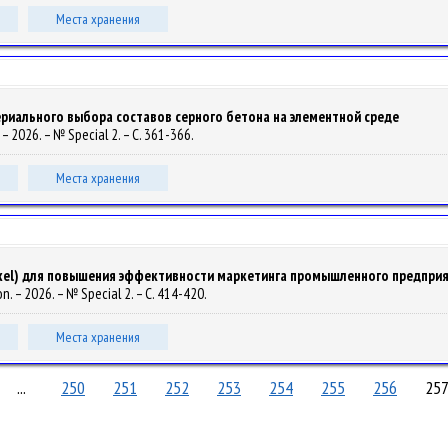
Места хранения
иального выбора составов серного бетона на элементной среде
. – 2026. – № Special 2. – С. 361-366.
Места хранения
Exel) для повышения эффективности маркетинга промышленного предпри
on. – 2026. – № Special 2. – С. 414-420.
Места хранения
...
250
251
252
253
254
255
256
25