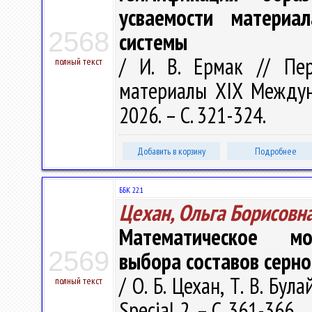
усваемости материал
2568
системы
/ И. В. Ермак // Пе
полный текст
материалы XIX Междунар
2026. – С. 321-324.
Добавить в корзину
Подробнее
ББК 22.1
Цехан, Ольга Борисовн
Математическое мо
2569
выбора составов серно
/ О. Б. Цехан, Т. В. Бул
полный текст
Special 2. – С. 361-366.