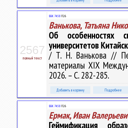
Добавить в корзину
Подробнее
ББК 74.58
П26
Ванькова, Татьяна Ник
Об особенностях с
университетов Китайс
2567
/ Т. Н. Ванькова // 
полный текст
материалы XIX Междунар
2026. – С. 282-285.
Добавить в корзину
Подробнее
ББК 74.58
П26
Ермак, Иван Валерьеви
Геймификация обра