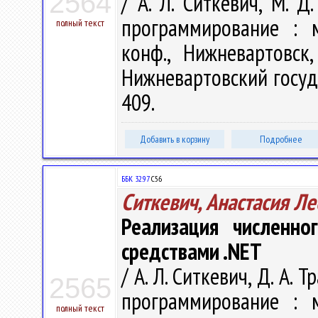
2564
/ А. Л. Ситкевич, М. Д
программирование : м
полный текст
конф., Нижневартовск
Нижневартовский госуда
409.
Добавить в корзину
Подробнее
ББК 32.97
С56
Ситкевич, Анастасия Л
Реализация численно
средствами .NET
/ А. Л. Ситкевич, Д. А.
2565
программирование : м
полный текст