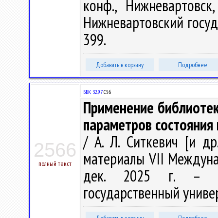
конф., Нижневартовск
Нижневартовский госуда
399.
Добавить в корзину
Подробнее
ББК 32.97
С56
Применение библиотек
параметров состояния 
/ А. Л. Ситкевич [и д
2566
материалы VII Междунар
полный текст
дек. 2025 г. – Ни
государственный универс