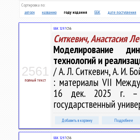
Сортировка по:
автору
названию
году издания
ББК
дате поступления
ББК 32.97
С56
Ситкевич, Анастасия Л
Моделирование ди
технологий и реализац
2561
/ А. Л. Ситкевич, А. И.
: материалы VII Междун
полный текст
16 дек. 2025 г. – 
государственный универс
Добавить в корзину
Подробнее
ББК 32.97
С56