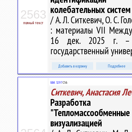
колебательных систем
2563
/ А. Л. Ситкевич, О. С.
полный текст
: материалы VII Междун
16 дек. 2025 г. – 
государственный универс
Добавить в корзину
Подробнее
ББК 32.97
С56
Ситкевич, Анастасия Л
Разработка ин
"Тепломассообменн
визуализацией