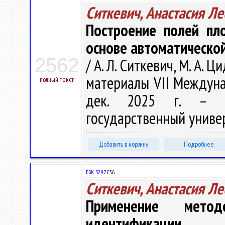
Ситкевич, Анастасия Л
Построение полей пл
основе автоматическо
2562
/ А. Л. Ситкевич, М. А.
материалы VII Междунар
полный текст
дек. 2025 г. – Ни
государственный универс
Добавить в корзину
Подробнее
ББК 32.97
С56
Ситкевич, Анастасия Л
Применение мето
идентификации 