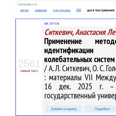
Сортировка по:
автору
названию
году издания
ББК
дате поступления
ББК 32.97
С56
Ситкевич, Анастасия Л
Применение мето
идентификации 
колебательных систем
2561
/ А. Л. Ситкевич, О. С.
полный текст
: материалы VII Междун
16 дек. 2025 г. – 
государственный универс
Добавить в корзину
Подробнее