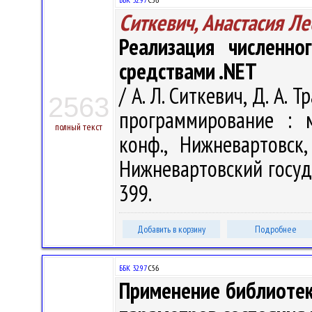
Ситкевич, Анастасия Л
Реализация численно
средствами .NET
/ А. Л. Ситкевич, Д. А.
2563
программирование : м
полный текст
конф., Нижневартовск
Нижневартовский госуда
399.
Добавить в корзину
Подробнее
ББК 32.97
С56
Применение библиотек