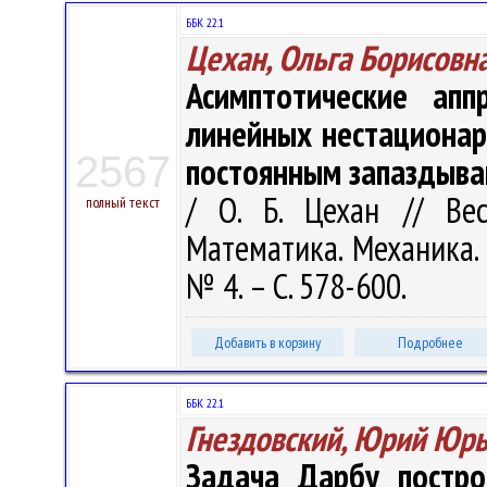
ББК 22.1
Цехан, Ольга Борисовн
Асимптотические апп
линейных нестационар
2567
постоянным запаздыв
/ О. Б. Цехан // Вес
полный текст
Математика. Механика. 
№ 4. – С. 578-600.
Добавить в корзину
Подробнее
ББК 22.1
Гнездовский, Юрий Юр
Задача Дарбу постро