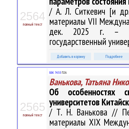
параметров состояния 
/ А. Л. Ситкевич [и д
2564
материалы VII Междунар
полный текст
дек. 2025 г. – Ни
государственный универс
Добавить в корзину
Подробнее
ББК 74.58
П26
Ванькова, Татьяна Ник
Об особенностях с
университетов Китайс
2565
/ Т. Н. Ванькова // 
полный текст
материалы XIX Междунар