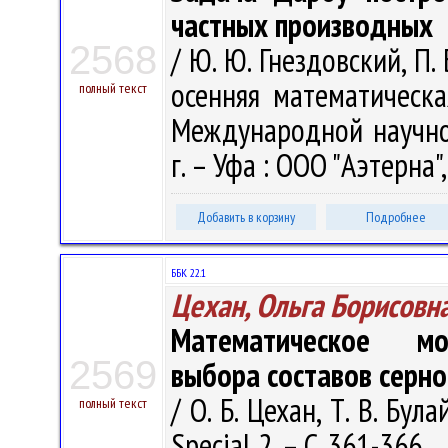
частных производных
2568
/ Ю. Ю. Гнездовский, П.
осенняя математическ
полный текст
Международной научно
г. – Уфа : ООО "Аэтерна",
Добавить в корзину
Подробнее
ББК 22.1
Цехан, Ольга Борисовн
Математическое мо
2569
выбора составов серно
/ О. Б. Цехан, Т. В. Бул
полный текст
Special 2. – С. 361-366.