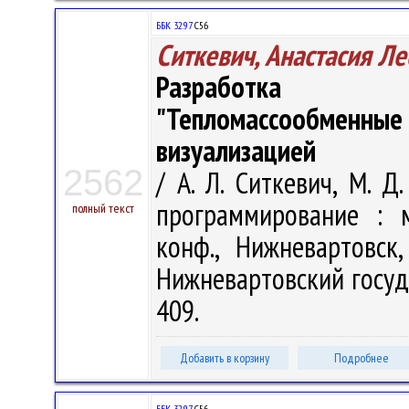
ББК 32.97
С56
Ситкевич, Анастасия Л
Разработка ин
"Тепломассообменн
визуализацией
2562
/ А. Л. Ситкевич, М. Д
программирование : м
полный текст
конф., Нижневартовск
Нижневартовский госуда
409.
Добавить в корзину
Подробнее
ББК 32.97
С56