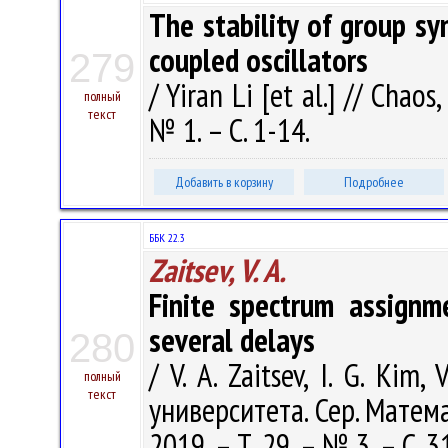
The stability of group sy
coupled oscillators
279
/ Yiran Li [et al.] // Chaos
полный
текст
№ 1. – С. 1-14.
Добавить в корзину
Подробнее
ББК 22.3
Zaitsev, V. A.
Finite spectrum assignm
several delays
280
/ V. A. Zaitsev, I. G. Kim
полный
текст
университета. Сер. Матем
2019. – Т. 29. – № 3. – С. 