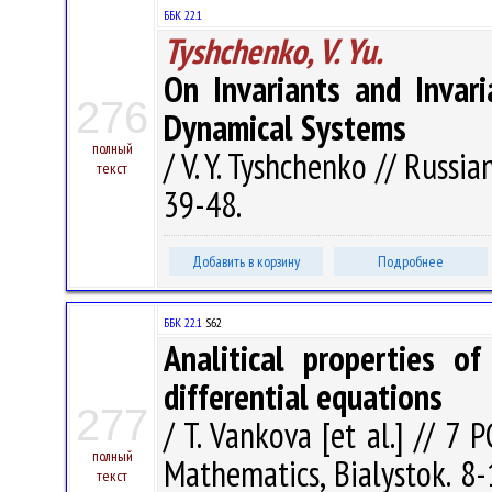
ББК 22.1
Tyshchenko, V. Yu.
On Invariants and Invar
276
Dynamical Systems
полный
/ V. Y. Tyshchenko // Russi
текст
39-48.
Добавить в корзину
Подробнее
ББК 22.1
S62
Analitical properties o
differential equations
277
/ T. Vankova [et al.] // 7
полный
Mathematics, Bialystok. 8-
текст