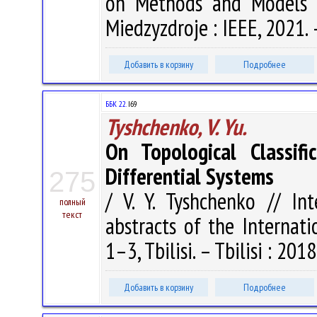
on Methods and Models 
Miedzyzdroje : IEEE, 2021. 
Добавить в корзину
Подробнее
ББК 22.
I69
Tyshchenko, V. Yu.
On Topological Classif
Differential Systems
275
/ V. Y. Tyshchenko // I
полный
текст
abstracts of the Interna
1–3, Tbilisi. – Tbilisi : 201
Добавить в корзину
Подробнее