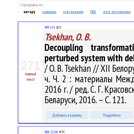
Сортировка по:
автору
названию
году издания
ББК
дате поступления
ББК 22.1
Д15
Tsekhan, O. B.
Decoupling transformat
perturbed system with de
271
/ O. B. Tsekhan // XII Бе
полный
ч. Ч. 2 : материалы Межд
текст
2016 г. / ред. С. Г. Крас
Беларуси, 2016. – С. 121.
Добавить в корзину
Подробнее
ББК 22.181
М33