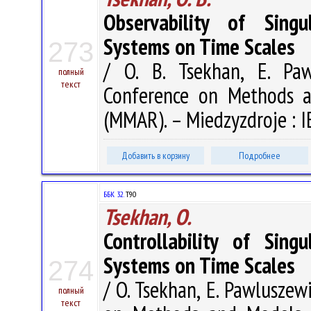
Observability of Singu
Systems on Time Scales
273
/ O. B. Tsekhan, E. Paw
полный
текст
Conference on Methods a
(MMAR). – Miedzyzdroje : I
Добавить в корзину
Подробнее
ББК 32.
T90
Tsekhan, O.
Controllability of Sing
Systems on Time Scales
274
/ O. Tsekhan, E. Pawluszew
полный
текст