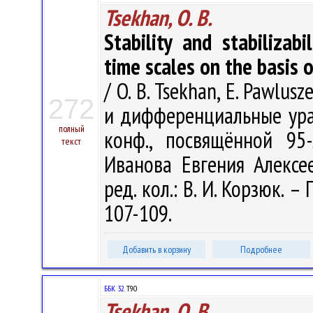
Tsekhan, O. B.
Stability and stabilizab
time scales on the basis 
/ O. B. Tsekhan, E. Pawlu
272
и дифференциальные урав
полный
конф., посвящённой 95
текст
Иванова Евгения Алексее
ред. кол.: В. И. Корзюк. –
107-109.
Добавить в корзину
Подробнее
ББК 32.
T90
Tsekhan, O. B.