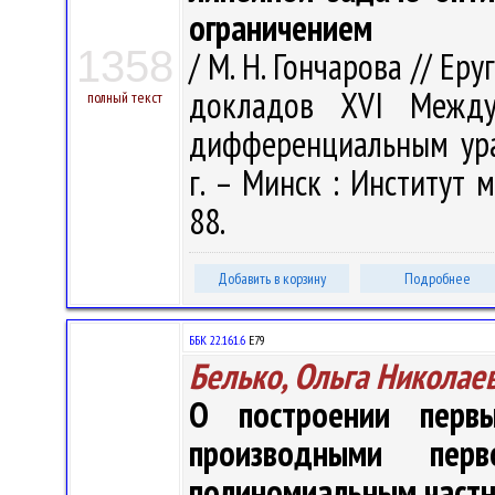
ограничением
1358
/ М. Н. Гончарова // Еруг
докладов XVI Между
полный текст
дифференциальным ура
г. – Минск : Институт 
88.
Добавить в корзину
Подробнее
ББК 22.161.6
Е79
Белько, Ольга Николае
О построении перв
производными пер
полиномиальным частн