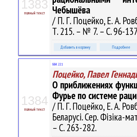
1383
Чебышёва
полный текст
/ П. Г. Поцейко, Е. А. Р
Т. 215. – № 7. – С. 96-137
Добавить в корзину
Подробнее
ББК 22.1
Поцейко, Павел Геннад
О приближениях функц
Фурье по системе рац
1384
/ П. Г. Поцейко, Е. А. Р
полный текст
Беларусі. Сер. Фізіка-ма
– С. 263-282.