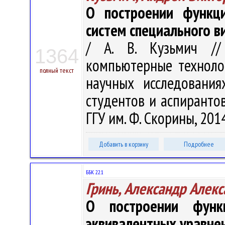
О построении функц
систем специального в
/ А. В. Кузьмич /
1364
компьютерные техноло
полный текст
научных исследования
студентов и аспирантов,
ГГУ им. Ф. Скорины, 2014
Добавить в корзину
Подробнее
ББК 22.1
Гринь, Александр Алек
О построении функ
эквивалентных уравне