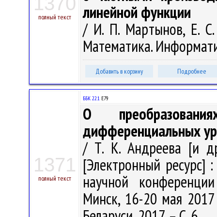
1370
линейной функции
полный текст
/ И. П. Мартынов, Е. С
Математика. Информатика
Добавить в корзину
Подробнее
ББК 22.1
Е79
О преобразован
дифференциальных ура
/ Т. К. Андреева [и др
1371
[Электронный ресурс] 
научной конференции
полный текст
Минск, 16-20 мая 2017
Беларуси, 2017. – С. 6.