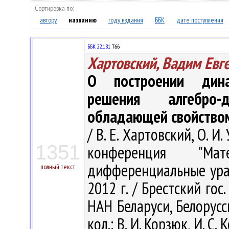
Сортировка по:
автору
названию
году издания
ББК
дате поступления
ББК 22.181
Т66
Хартовский, Вадим Евг
О построении дина
решения алгебро-
обладающей свойством
/ В. Е. Хартовский, О. 
1351
конференция "Мат
дифференциальные уравн
полный текст
2012 г. / Брестский гос
НАН Беларуси, Белорусс
кол.: В. И. Корзюк, И. С.