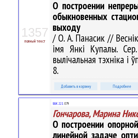
О построении непрер
обыкновенных стацио
выходу
1357
/ О. А. Панасик // Весн
полный текст
імя Янкі Купалы. Сер.
вылічальная тэхніка і ўп
8.
Добавить в корзину
Подробнее
ББК 22.1
Е79
Гончарова, Марина Ник
О построении опорно
линейной задаче опт