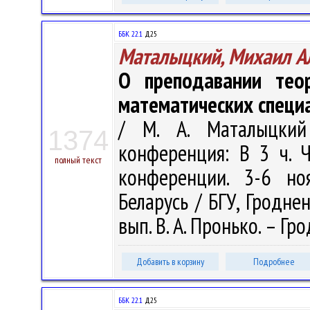
ББК 22.1
Д25
Маталыцкий, Михаил А
О преподавании теор
математических специ
/ М. А. Маталыцкий 
1374
конференция: В 3 ч. 
полный текст
конференции. 3-6 но
Беларусь / БГУ, Гроднен
вып. В. А. Пронько. – Гро
Добавить в корзину
Подробнее
ББК 22.1
Д25