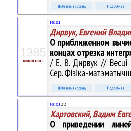
Добавить в корзину
Подробнее
ББК 22.1
Дирвук, Евгений Влад
О приближенном вычис
1385
концах отрезка интегр
/ Е. В. Дирвук // Весц
полный текст
Сер. Фізіка-матэматычных
Добавить в корзину
Подробнее
ББК 22.1
Д15
Хартовский, Вадим Евг
О приведении лине