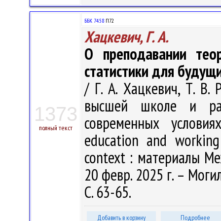
ББК 74.58
П72
Хацкевич, Г. А.
О преподавании теор
статистики для будущи
/ Г. А. Хацкевич, Т. В
высшей школе и ра
1373
современных условия
полный текст
education and working
context : материалы Ме
20 февр. 2025 г. – Моги
С. 63-65.
Добавить в корзину
Подробнее