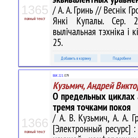
1365
/ А. А. Гринь // Веснік 
Янкі Купалы. Сер. 2
полный текст
вылічальная тэхніка і кі
25.
Добавить в корзину
Подробнее
ББК 22.1
Е79
Кузьмич, Андрей Викто
О предельных циклах 
тремя точками покоя
/ А. В. Кузьмич, А. А. 
1366
[Электронный ресурс] 
полный текст