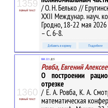
1359
/ О. Н. Белько // Еругинс
полный текст
XXII Междунар. науч. 
Гродно, 18-22 мая 2026 
– С. 6-8.
Добавить в корзину
Подробнее
ББК 22.1
Д15
Ровба, Евгений Алексе
О построении раци
отрезке
1360
/ Е. А. Ровба, К. А. Смо
математическая конфере
полный текст