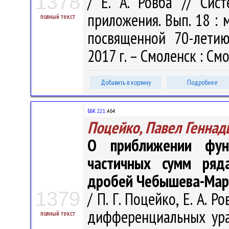
1378
/ Е. А. Ровба // Си
приложения. Вып. 18 : 
полный текст
посвященной 70-летию
2017 г. – Смоленск : Смо
Добавить в корзину
Подробнее
ББК 22.1
А64
Поцейко, Павел Геннад
О приближении фун
частичных сумм ряд
дробей Чебышева-Мар
1379
/ П. Г. Поцейко, Е. А. 
дифференциальных ура
полный текст