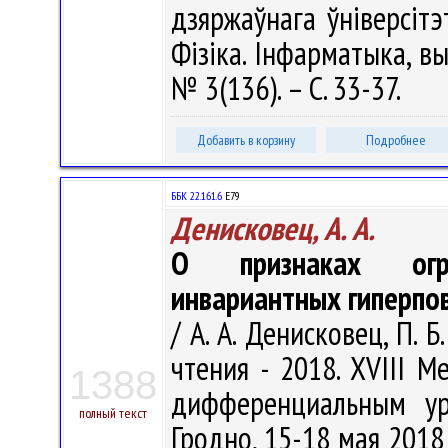
дзяржаўнага ўніверсітэ
Фізіка. Інфарматыка, вы
№ 3(136). – С. 33-37.
Добавить в корзину
Подробнее
ББК 22.161.6
Е79
Денисковец, А. А.
О признаках огра
инвариантных гиперпо
/ А. А. Денисковец, П. 
чтения - 2018. XVIII 
1388
дифференциальным ур
полный текст
Гродно, 15-18 мая 2018 