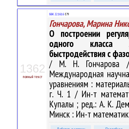
ББК 22.161.6
Е79
Гончарова, Марина Ник
О построении регул
одного класса л
быстродействия с фаз
/ М. Н. Гончарова /
1362
Международная научн
полный текст
уравнениям : материал
г. Ч. 1 / Ин-т матема
Купалы ; ред.: А. К. Дем
Минск : Ин-т математики