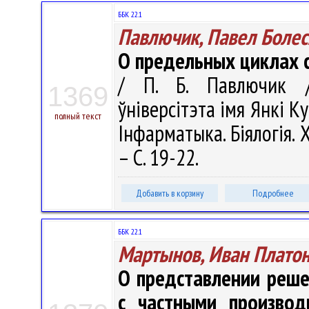
ББК 22.1
Павлючик, Павел Боле
О предельных циклах 
/ П. Б. Павлючик //
1369
ўніверсітэта імя Янкі Ку
полный текст
Інфарматыка. Біялогія. Х
– С. 19-22.
Добавить в корзину
Подробнее
ББК 22.1
Мартынов, Иван Плато
О представлении реше
с частными производ