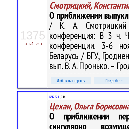
Смотрицкий, Константи
О приближении выпукл
/ К. А. Смотрицкий 
1375
конференция: В 3 ч. 
конференции. 3-6 но
полный текст
Беларусь / БГУ, Гроднен
вып. В. А. Пронько. – Гро
Добавить в корзину
Подробнее
ББК 22.1
Д46
Цехан, Ольга Борисовн
О приближении пер
сингулярно возму