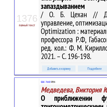
запаздыванием
/ О. Б. Цехан // Ди
1376
управление, оптимизация
полный текст
Optimization : материал
профессора Р.Ф, Габасо
ред. кол.: Ф. М. Кирилл
2021. – С. 196-198.
Добавить в корзину
Подробнее
ББК 74.48
Ф94
Медведева, Виктория 
О приближении фун
тригонометрическими