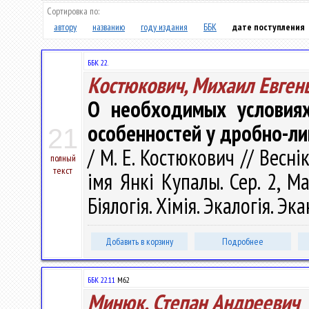
Сортировка по:
автору
названию
году издания
ББК
дате поступления
ББК 22.
Костюкович, Михаил Евген
О необходимых условиях
особенностей у дробно-л
21
/ М. Е. Костюкович // Весн
полный
текст
імя Янкі Купалы. Сер. 2, М
Біялогія. Хімія. Экалогія. Эк
Добавить в корзину
Подробнее
ББК 22.11
М62
Минюк, Степан Андреевич