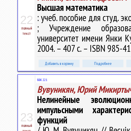
Высшая математика
: учеб. пособие для студ. эко
22
; Учреждение образова
полный
текст
университет имени Янки Куп
2004. – 407 с. – ISBN 985-41
Добавить в корзину
Подробнее
ББК 22.1
Вувуникян, Юрий Микирты
Нелинейные эволюцио
импульсными характери
23
функций
полный
/ Ю. М. Вувуникян // Весні
текст