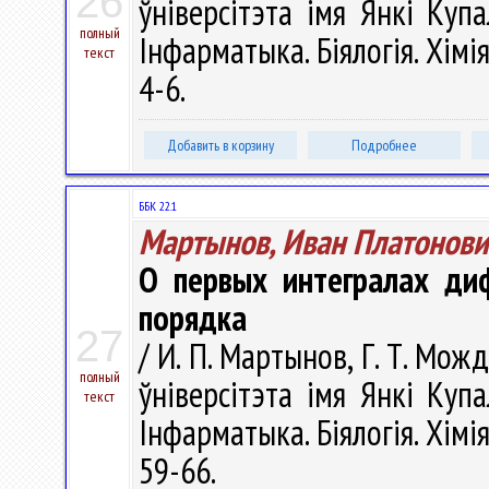
26
ўніверсітэта імя Янкі Купа
полный
Інфарматыка. Біялогія. Хімія
текст
4-6.
Добавить в корзину
Подробнее
ББК 22.1
Мартынов, Иван Платонови
О первых интегралах ди
порядка
27
/ И. П. Мартынов, Г. Т. Мо
полный
ўніверсітэта імя Янкі Купа
текст
Інфарматыка. Біялогія. Хімія
59-66.