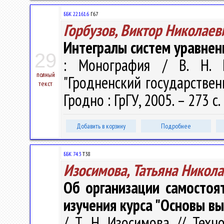
ББК 22.161.6
Г67
Горбузов, Виктор Николаев
Интегралы систем уравне
29
: Монография / В. Н. Г
полный
"Гродненский государствен
текст
Гродно : ГрГУ, 2005. – 273 с
Добавить в корзину
Подробнее
ББК 74.3
Т38
Изосимова, Татьяна Никол
Об организации самостоя
изучения курса "Основы в
/ Т. Н. Изосимова // Тех