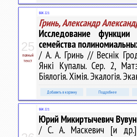
ББК 22.1
Гринь, Александр Александ
Исследование функции 
семейства полиномиальны
25
/ А. А. Гринь // Веснік Гр
полный
текст
Янкі Купалы. Сер. 2, Матэ
Біялогія. Хімія. Экалогія. Эк
Добавить в корзину
Подробнее
ББК 22.1
Юрий Микиртычевич Вувуни
/ С. А. Маскевич [и др.]