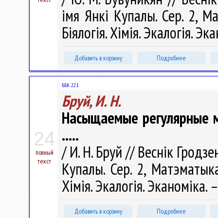
імя Янкі Купалы. Сер. 2, М
Біялогія. Хімія. Экалогія. Эк
Добавить в корзину
Подробнее
ББК 22.1
Бруй, И. Н.
Насыщаемые регулярные 
.....
24
/ И. Н. Бруй // Веснік Гродз
полный
текст
Купалы. Сер. 2, Матэматыка.
Хімія. Экалогія. Эканоміка. –
Добавить в корзину
Подробнее