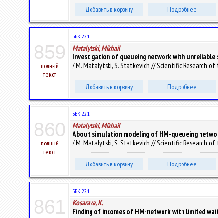
Добавить в корзину
Подробнее
ББК 22.1
859
Matalytski, Mikhail
Investigation of queueing network with unreliable
/ M. Matalytski, S. Statkevich // Scientific Research o
полный
текст
Добавить в корзину
Подробнее
ББК 22.1
860
Matalytski, Mikhail
About simulation modeling of HM-queueing networ
/ M. Matalytski, S. Statkevich // Scientific Research o
полный
текст
Добавить в корзину
Подробнее
ББК 22.1
861
Kosarava, K.
Finding of incomes of HM-network with limited wai