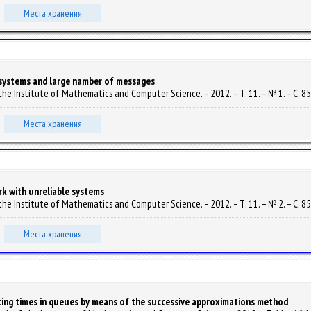
Места хранения
 systems and large namber of messages
f the Institute of Mathematics and Computer Science. – 2012. – Т. 11. – № 1. – С. 8
Места хранения
k with unreliable systems
f the Institute of Mathematics and Computer Science. – 2012. – Т. 11. – № 2. – С. 8
Места хранения
ting times in queues by means of the successive approximations method