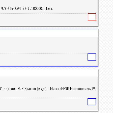
N 978-966-2393-72-9 : 100000р., 1экз.
Книга
Статья
 ; ред. кол.: М. К. Кравцов [и др.]. – Минск : НИЭИ Минэкономики РБ,
Статья