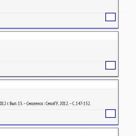
Статья
а
Статья
г. Вып. 13. – Смоленск : СмолГУ, 2012. – С. 147-152.
Статья