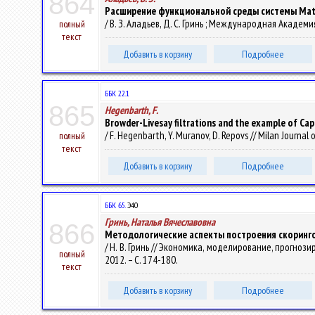
864
Расширение функциональной среды системы Mat
/ В. З. Аладьев, Д. С. Гринь ; Международная Академ
полный
текст
Добавить в корзину
Подробнее
ББК 22.1
865
Hegenbarth, F.
Browder-Livesay filtrations and the example of Ca
/ F. Hegenbarth, Y. Muranov, D. Repovs // Milan Journal 
полный
текст
Добавить в корзину
Подробнее
ББК 65.
Э40
Гринь, Наталья Вячеславовна
866
Методологические аспекты построения скоринг
/ Н. В. Гринь // Экономика, моделирование, прогнозиро
полный
2012. – С. 174-180.
текст
Добавить в корзину
Подробнее