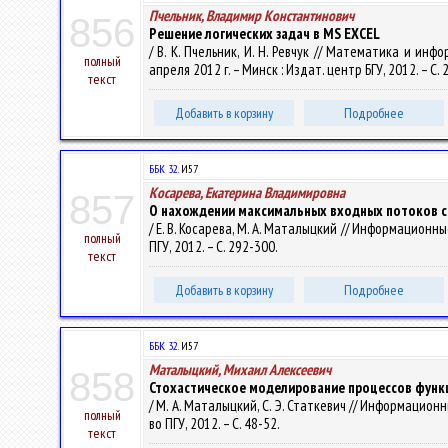
Пчельник, Владимир Константинович
856
Решение логических задач в MS EXCEL
/ В. К. Пчельник, И. Н. Ревчук // Математика и 
полный
апреля 2012 г. – Минск : Издат. центр БГУ, 2012. – С.
текст
Добавить в корзину
Подробнее
ББК 32.
И57
Косарева, Екатерина Владимировна
857
О нахождении максимальных входных потоков с
/ Е. В. Косарева, М. А. Маталыцкий // Информационны
полный
ПГУ, 2012. – С. 292-300.
текст
Добавить в корзину
Подробнее
ББК 32.
И57
Маталыцкий, Михаил Алексеевич
858
Стохастическое моделирование процессов фун
/ М. А. Маталыцкий, С. Э. Статкевич // Информационн
полный
во ПГУ, 2012. – С. 48-52.
текст