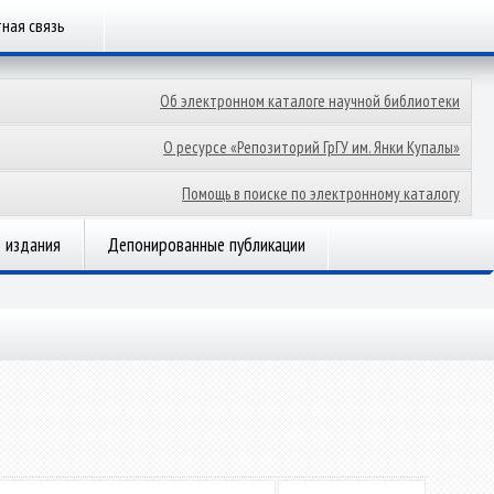
ная связь
Об электронном каталоге научной библиотеки
О ресурсе «Репозиторий ГрГУ им. Янки Купалы»
Помощь в поиске по электронному каталогу
 издания
Депонированные публикации