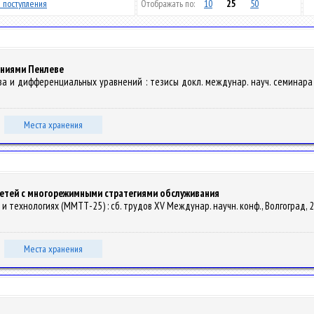
 поступления
Отображать по:
10
25
50
ениями Пенлеве
за и дифференциальных уравнений : тезисы докл. междунар. науч. семинара 1
Места хранения
сетей с многорежимными стратегиями обслуживания
и технологиях (ММТТ-25) : сб. трудов XV Междунар. научн. конф., Волгоград, 29
Места хранения