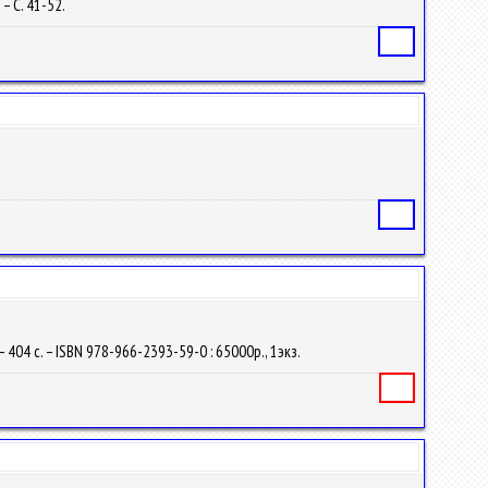
 – С. 41-52.
Статья
.
Статья
 404 с. – ISBN 978-966-2393-59-0 : 65000р., 1экз.
Книга