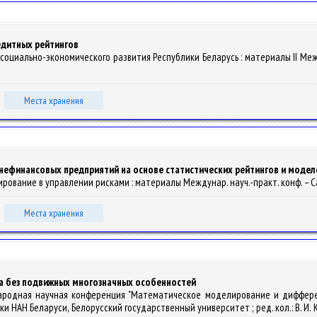
едитных рейтингов
я социально-экономического развития Республики Беларусь : материалы II Ме
Места хранения
 нефинансовых предприятий на основе статистических рейтингов и модел
лирование в управлении рисками : материалы Междунар. науч.-практ. конф. – Сар
Места хранения
а без подвижных многозначных особенностей
ународная научная конференция "Математическое моделирование и дифференц
и НАН Беларуси, Белорусский государственный университет ; ред. кол.: В. И. Корз