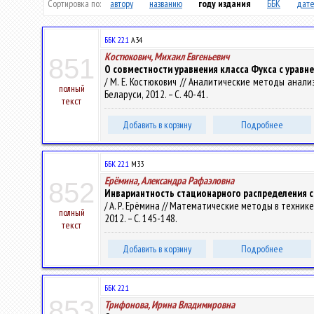
Сортировка по:
автору
названию
году издания
ББК
дате
ББК 22.1
А34
Костюкович, Михаил Евгеньевич
851
О совместности уравнения класса Фукса с уравн
/ М. Е. Костюкович // Аналитические методы анали
полный
Беларуси, 2012. – С. 40-41.
текст
Добавить в корзину
Подробнее
ББК 22.1
М33
Ерёмина, Александра Рафаэловна
852
Инвариантность стационарного распределения 
/ А. Р. Ерёмина // Математические методы в технике 
полный
2012. – С. 145-148.
текст
Добавить в корзину
Подробнее
ББК 22.1
853
Трифонова, Ирина Владимировна