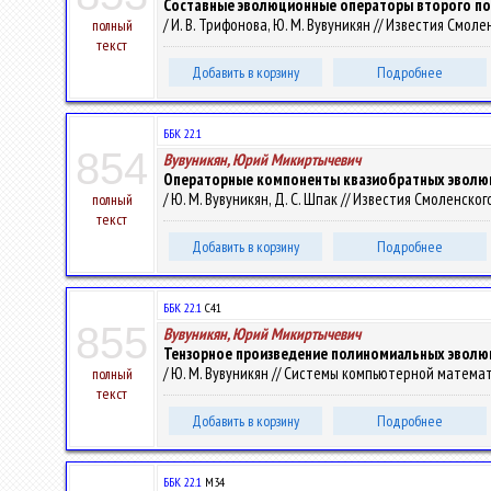
Составные эволюционные операторы второго по
/ И. В. Трифонова, Ю. М. Вувуникян // Известия Смоле
полный
текст
Добавить в корзину
Подробнее
ББК 22.1
854
Вувуникян, Юрий Микиртычевич
Операторные компоненты квазиобратных эволю
/ Ю. М. Вувуникян, Д. С. Шпак // Известия Смоленског
полный
текст
Добавить в корзину
Подробнее
ББК 22.1
С41
855
Вувуникян, Юрий Микиртычевич
Тензорное произведение полиномиальных эвол
/ Ю. М. Вувуникян // Системы компьютерной математик
полный
текст
Добавить в корзину
Подробнее
ББК 22.1
М34