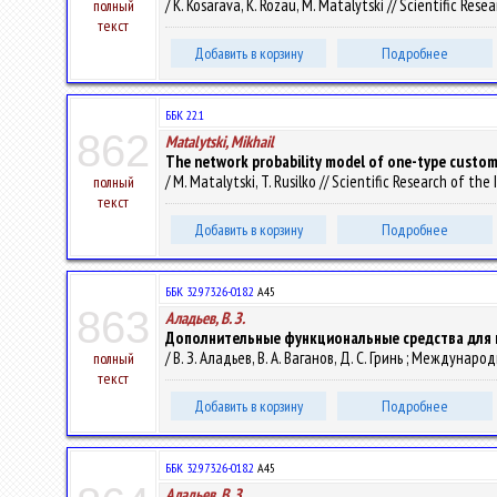
/ K. Kosarava, K. Rozau, M. Matalytski // Scientific Re
полный
текст
Добавить в корзину
Подробнее
ББК 22.1
862
Matalytski, Mikhail
The network probability model of one-type custom
/ M. Matalytski, T. Rusilko // Scientific Research of t
полный
текст
Добавить в корзину
Подробнее
ББК 32.973.26-018.2
А45
863
Аладьев, В. З.
Дополнительные функциональные средства для 
/ В. З. Аладьев, В. А. Ваганов, Д. С. Гринь ; Междун
полный
текст
Добавить в корзину
Подробнее
ББК 32.973.26-018.2
А45
Аладьев, В. З.