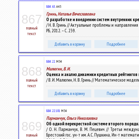
ББК 65.
А43
Гринь, Наталья Вячеславовна
867
О разработке и внедрении систем внутренних кр
/ Н. В. Гринь // Актуальные проблемы и направлени
полный
РБ, 2012. – С. 239.
текст
Добавить в корзину
Подробнее
ББК 22.
М34
868
Малюгин, В. И.
Оценка и анализ динамики кредитных рейтингов
/ В. И. Малюгин, Н. В. Гринь // Математическое моде
полный
текст
Добавить в корзину
Подробнее
ББК 22.181
М34
Парманчук, Ольга Николаевна
869
Об одной перекрестной системе второго порядк
/ О. Н. Парманчук, В. М. Пецевич // Третья межд
Брестский гос. ун-т им. А.С. Пушкина, Ин-т математик
полный