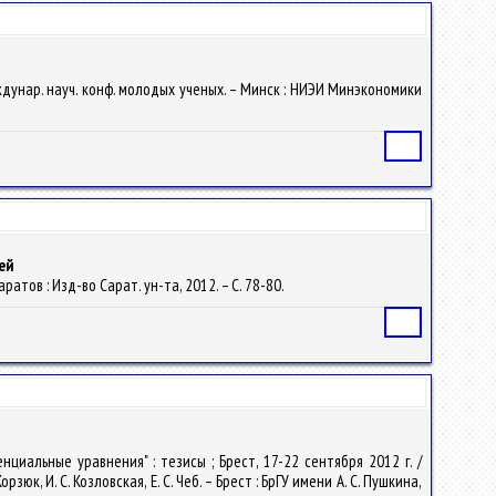
ждунар. науч. конф. молодых ученых. – Минск : НИЭИ Минэкономики
Статья
ей
атов : Изд-во Сарат. ун-та, 2012. – С. 78-80.
Статья
иальные уравнения" : тезисы ; Брест, 17-22 сентября 2012 г. /
юк, И. С. Козловская, Е. С. Чеб. – Брест : БрГУ имени А. С. Пушкина,