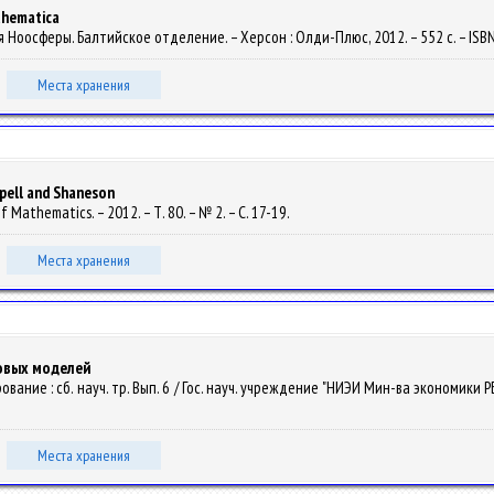
hematica
ия Ноосферы. Балтийское отделение. – Херсон : Олди-Плюс, 2012. – 552 с. – ISB
Места хранения
ppell and Shaneson
of Mathematics. – 2012. – Т. 80. – № 2. – С. 17-19.
Места хранения
овых моделей
вание : сб. науч. тр. Вып. 6 / Гос. науч. учреждение "НИЭИ Мин-ва экономики РБ"
Места хранения