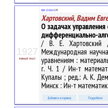
ББК 22.161.6
Е79
Хартовский, Вадим Евг
О задачах управления
дифференциально-алге
/ В. Е. Хартовский 
1927
Международная научн
уравнениям : материал
полный текст
г. Ч. 1 / Ин-т матема
Купалы ; ред.: А. К. Дем
Минск : Ин-т математики
Добавить в корзину
Подробнее