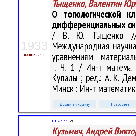
Тыщенко, Валентин Юр
О топологической кл
дифференциальных си
/ В. Ю. Тыщенко //
1933
Международная научн
уравнениям : материал
полный текст
г. Ч. 1 / Ин-т матема
Купалы ; ред.: А. К. Дем
Минск : Ин-т математики
Добавить в корзину
Подробнее
ББК 22.161.6
Е79
Кузьмич, Андрей Викто