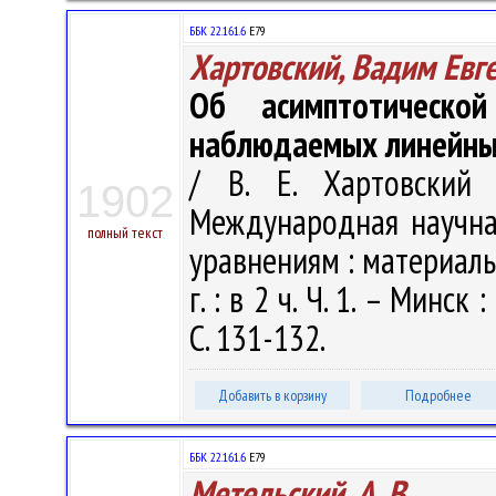
ББК 22.161.6
Е79
Хартовский, Вадим Евг
Об асимптотическо
наблюдаемых линейных
/ В. Е. Хартовский 
1902
Международная научн
полный текст
уравнениям : материалы
г. : в 2 ч. Ч. 1. – Минс
С. 131-132.
Добавить в корзину
Подробнее
ББК 22.161.6
Е79
Метельский, А. В.