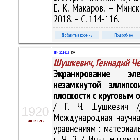
Е. К. Макаров. – Минс
2018. – С. 114-116.
Добавить в корзину
Подробнее
ББК 22.161.6
Е79
Шушкевич, Геннадий Ч
Экранирование эл
незамкнутой эллипсо
плоскости с круговым 
/ Г. Ч. Шушкевич //
1920
Международная научн
полный текст
уравнениям : материал
г. Ч. 2 / Ин-т матема