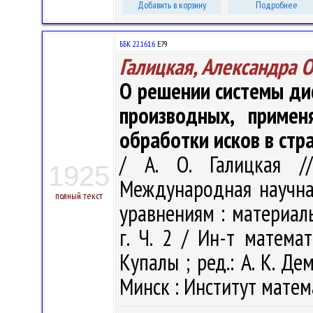
Добавить в корзину
Подробнее
ББК 22.161.6
Е79
Галицкая, Александра 
О решении системы ди
производных, примен
обработки исков в стр
/ А. О. Галицкая //
1925
Международная научн
полный текст
уравнениям : материал
г. Ч. 2 / Ин-т матема
Купалы ; ред.: А. К. Дем
Минск : Институт матема