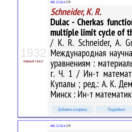
ББК 22.161.6
Е79
Schneider, K. R.
Dulac - Cherkas functio
multiple limit cycle of 
/ K. R. Schneider, A. 
1932
Международная научн
уравнениям : материал
полный текст
г. Ч. 1 / Ин-т матема
Купалы ; ред.: А. К. Дем
Минск : Ин-т математики
Добавить в корзину
Подробнее
ББК 22.161.6
Е79