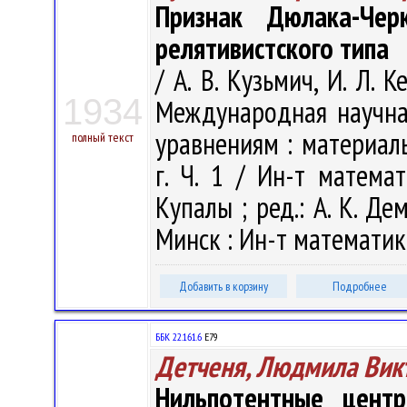
Признак Дюлака-Че
релятивистского типа
/ А. В. Кузьмич, И. Л. 
1934
Международная научн
уравнениям : материал
полный текст
г. Ч. 1 / Ин-т матема
Купалы ; ред.: А. К. Дем
Минск : Ин-т математики
Добавить в корзину
Подробнее
ББК 22.161.6
Е79
Детченя, Людмила Вик
Нильпотентные цент