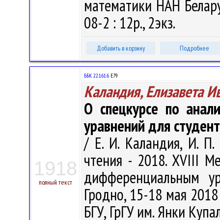
математики НАН Беларус
08-2 : 12р., 2экз.
Добавить в корзину
Подробнее
ББК 22.161.6
Е79
Каландия, Елизавета И
О спецкурсе по анал
уравнений для студен
/ Е. И. Каландия, И. П
чтения - 2018. XVIII 
1918
дифференциальным ур
полный текст
Гродно, 15-18 мая 2018 
БГУ, ГрГУ им. Янки Купалы