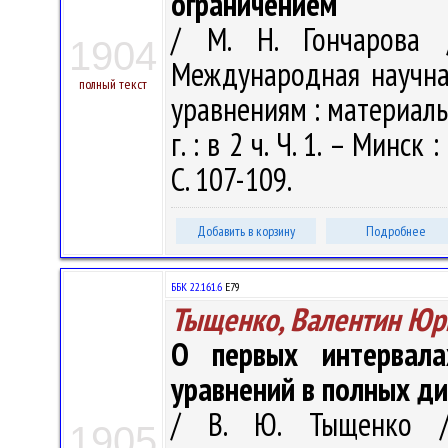
ограничением
/ М. Н. Гончарова 
1904
Международная научн
полный текст
уравнениям : материалы
г. : в 2 ч. Ч. 1. – Минс
С. 107-109.
Добавить в корзину
Подробнее
ББК 22.161.6
Е79
Тыщенко, Валентин Юр
О первых интервала
уравнений в полных 
/ В. Ю. Тыщенко /
1905