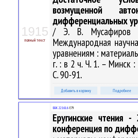
возмущенной авто
дифференциальных ур
1915
/ Э. В. Мусафиров 
Международная научн
полный текст
уравнениям : материалы
г. : в 2 ч. Ч. 1. – Минс
С. 90-91.
Добавить в корзину
Подробнее
ББК 22.161.6
Е79
Еругинские чтения -
конференция по дифф