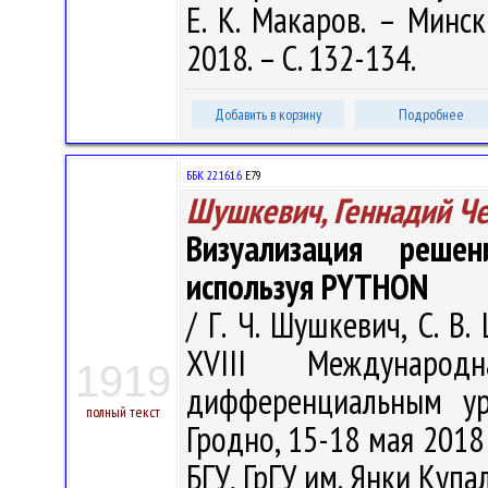
Е. К. Макаров. – Минс
2018. – С. 132-134.
Добавить в корзину
Подробнее
ББК 22.161.6
Е79
Шушкевич, Геннадий Ч
Визуализация реше
используя PYTHON
/ Г. Ч. Шушкевич, С. В
XVIII Междунаро
1919
дифференциальным ур
полный текст
Гродно, 15-18 мая 2018 
БГУ, ГрГУ им. Янки Купалы