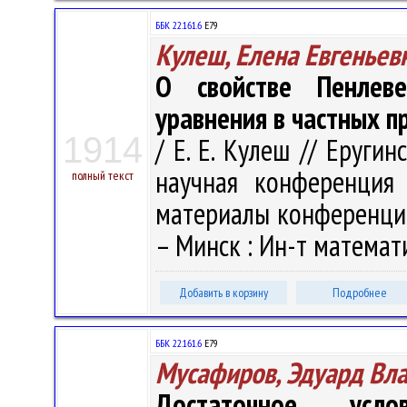
ББК 22.161.6
Е79
Кулеш, Елена Евгеньев
О свойстве Пенлев
уравнения в частных 
1914
/ Е. Е. Кулеш // Еруги
научная конференция
полный текст
материалы конференции, 
– Минск : Ин-т математи
Добавить в корзину
Подробнее
ББК 22.161.6
Е79
Мусафиров, Эдуард Вл
Достаточное усло