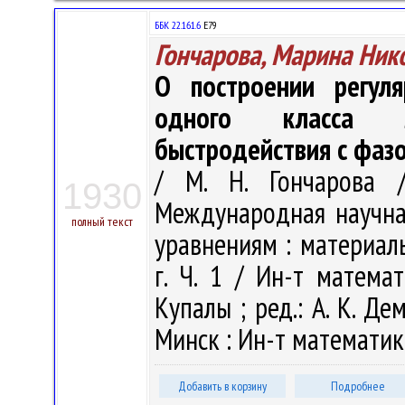
ББК 22.161.6
Е79
Гончарова, Марина Ник
О построении регул
одного класса л
быстродействия с фаз
/ М. Н. Гончарова /
1930
Международная научн
полный текст
уравнениям : материал
г. Ч. 1 / Ин-т матема
Купалы ; ред.: А. К. Дем
Минск : Ин-т математики
Добавить в корзину
Подробнее