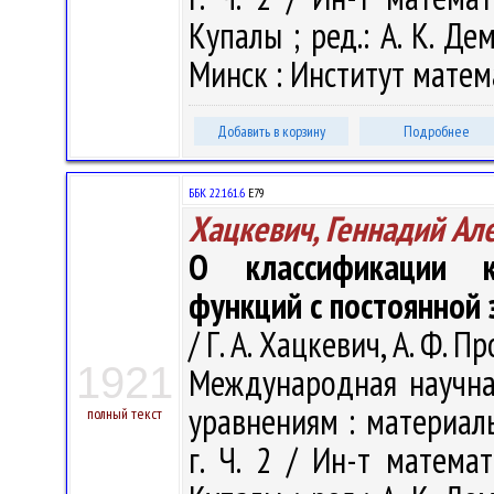
Купалы ; ред.: А. К. Дем
Минск : Институт матема
Добавить в корзину
Подробнее
ББК 22.161.6
Е79
Хацкевич, Геннадий Ал
О классификации к
функций с постоянной
/ Г. А. Хацкевич, А. Ф. П
1921
Международная научн
уравнениям : материал
полный текст
г. Ч. 2 / Ин-т матема