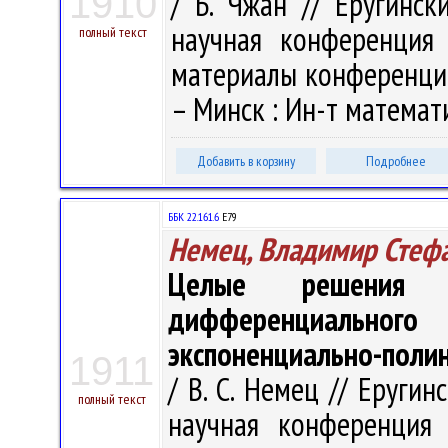
1910
/ Б. Чжан // Еругинс
научная конференция
полный текст
материалы конференции, 
– Минск : Ин-т математи
Добавить в корзину
Подробнее
ББК 22.161.6
Е79
Немец, Владимир Стеф
Целые решения
дифференциальног
экспоненциально-пол
1911
/ В. С. Немец // Еруги
полный текст
научная конференция