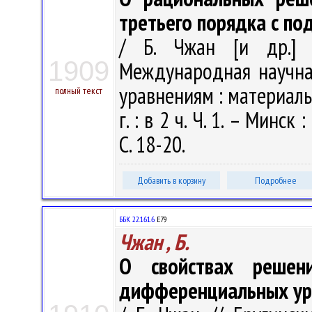
третьего порядка с по
/ Б. Чжан [и др.] 
1909
Международная научн
уравнениям : материалы
полный текст
г. : в 2 ч. Ч. 1. – Минс
С. 18-20.
Добавить в корзину
Подробнее
ББК 22.161.6
Е79
Чжан , Б.
О свойствах решен
дифференциальных ура