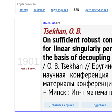
Сортировка по:
автору
названию
году издания
ББК
дате поступления
ББК 22.161.6
Е79
Tsekhan, O. B.
On sufficient robust con
for linear singularly p
the basis of decoupling
1901
/ O. B. Tsekhan // Еруг
полный текст
научная конференция
материалы конференции, 
– Минск : Ин-т математи
Добавить в корзину
Подробнее