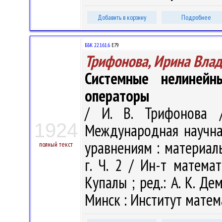
Добавить в корзину
Подробнее
ББК 22.161.6
Е79
Трифонова, Ирина Вла
Системные нелинейн
операторы
/ И. В. Трифонова /
1924
Международная научн
уравнениям : материал
полный текст
г. Ч. 2 / Ин-т матема
Купалы ; ред.: А. К. Дем
Минск : Институт матема