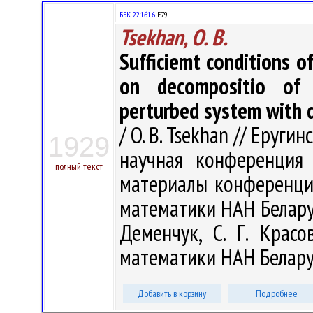
ББК 22.161.6
Е79
Tsekhan, O. B.
Sufficiemt conditions o
on decompositio of 2
perturbed system with 
/ O. B. Tsekhan // Еруг
1929
научная конференция
полный текст
материалы конференции,
математики НАН Беларуси
Деменчук, С. Г. Красо
математики НАН Беларуси
Добавить в корзину
Подробнее