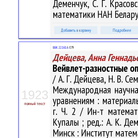
Деменчук, С. Г. Красов
математики НАН Беларуси
Добавить в корзину
Подробнее
ББК 22.161.6
Е79
Дейцева, Анна Геннадь
Вейвлет-разностные о
/ А. Г. Дейцева, Н. В. С
Международная научн
1923
уравнениям : материал
полный текст
г. Ч. 2 / Ин-т матема
Купалы ; ред.: А. К. Дем
Минск : Институт матема