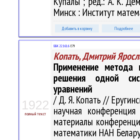
Купалы ; ред.: А. К. Дем
Минск : Институт матема
Добавить в корзину
Подробнее
ББК 22.161.6
Е79
Копать, Дмитрий Яросл
Применение метода 
решения одной сис
уравнений
/ Д. Я. Копать // Еруги
1922
научная конференция
полный текст
материалы конференции,
математики НАН Беларуси