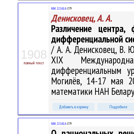
ББК 22.161.6
Е79
Денисковец, А. А.
Различение центра,
дифференциальной сис
/ А. А. Денисковец, В. 
1908
XIX Международ
полный текст
дифференциальным ур
Могилёв, 14-17 мая 2
математики НАН Беларуси
Добавить в корзину
Подробнее
ББК 22.161.6
Е79
О рациональных реш