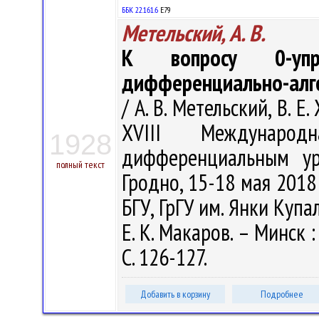
ББК 22.161.6
Е79
Метельский, А. В.
К вопросу 0-упра
дифференциально-алге
/ А. В. Метельский, В. Е
XVIII Междунаро
1928
дифференциальным ур
полный текст
Гродно, 15-18 мая 2018 
БГУ, ГрГУ им. Янки Купалы
Е. К. Макаров. – Минск 
С. 126-127.
Добавить в корзину
Подробнее