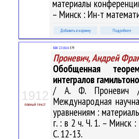
материалы конференции, М
– Минск : Ин-т математи
Добавить в корзину
Подробнее
ББК 22.161.6
Е79
Проневич, Андрей Фра
Обобщенная теоре
интегралов гамильтон
/ А. Ф. Проневич /
1912
Международная научн
полный текст
уравнениям : материалы
г. : в 2 ч. Ч. 1. – Минс
С. 12-13.