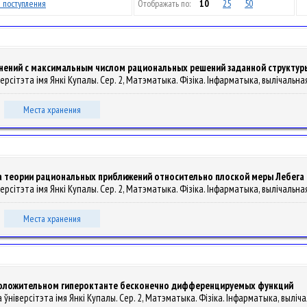
 поступления
Отображать по:
10
25
50
нений с максимальным числом рациональных решений заданной структур
ерсітэта імя Янкі Купалы. Сер. 2, Матэматыка. Фізіка. Інфарматыка, вылічальная т
Места хранения
а теории рациональных приближений относительно плоской меры Лебега
ерсітэта імя Янкі Купалы. Сер. 2, Матэматыка. Фізіка. Інфарматыка, вылічальная т
Места хранения
положительном гипероктанте бесконечно дифференцируемых функций
ўніверсітэта імя Янкі Купалы. Сер. 2, Матэматыка. Фізіка. Інфарматыка, вылічальн