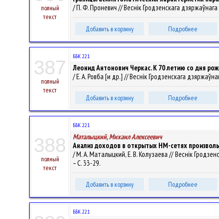
/ П. Ф. Проневич // Веснік Гродзенскага дзяржаўнага ў
полный
текст
Добавить в корзину
Подробнее
ББК 22.1
387
Леонид Антонович Черкас. К 70 летию со дня ро
/ Е. А. Ровба [и др.] // Веснік Гродзенскага дзяржаўна
полный
текст
Добавить в корзину
Подробнее
ББК 22.1
Маталыцкий, Михаил Алексеевич
388
Анализ доходов в открытых НМ-сетях произвол
/ М. А. Маталыцкий, Е. В. Колузаева // Веснік Гродзен
полный
– С. 33-29.
текст
Добавить в корзину
Подробнее
ББК 22.1