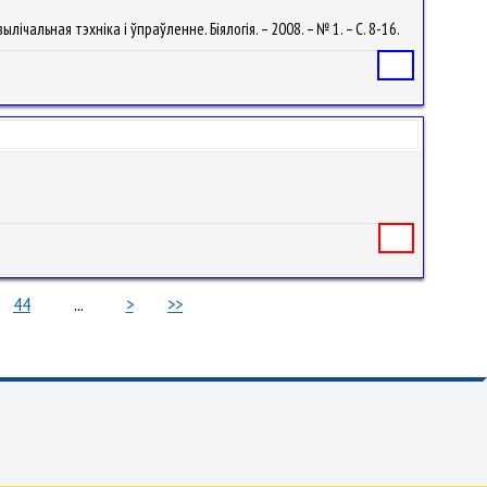
лічальная тэхніка і ўпраўленне. Біялогія. – 2008. – № 1. – С. 8-16.
Статья
Книга
44
...
>
>>