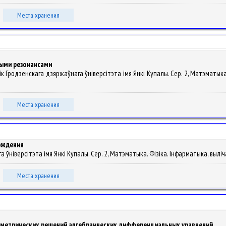
Места хранения
ыми резонансами
еснік Гродзенскага дзяржаўнага ўніверсітэта імя Янкі Купалы. Сер. 2, Матэматыка
Места хранения
рождения
га ўніверсітэта імя Янкі Купалы. Сер. 2, Матэматыка. Фізіка. Інфарматыка, вылічал
Места хранения
аметрических решений алгебраических дифференциальных уравнений