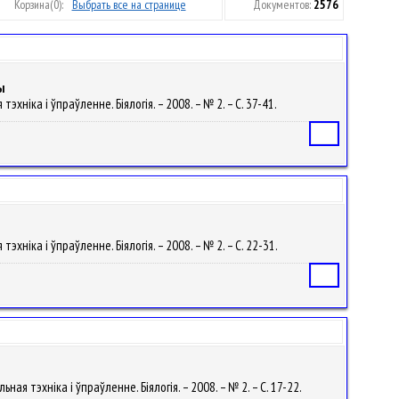
Корзина
(0):
Выбрать все на странице
Документов:
2576
ы
эхніка і ўпраўленне. Біялогія. – 2008. – № 2. – С. 37-41.
Статья
эхніка і ўпраўленне. Біялогія. – 2008. – № 2. – С. 22-31.
Статья
ая тэхніка і ўпраўленне. Біялогія. – 2008. – № 2. – С. 17-22.