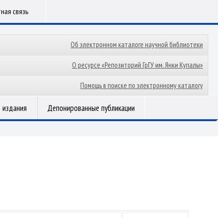
ная связь
Об электронном каталоге научной библиотеки
О ресурсе «Репозиторий ГрГУ им. Янки Купалы»
Помощь в поиске по электронному каталогу
 издания
Депонированные публикации