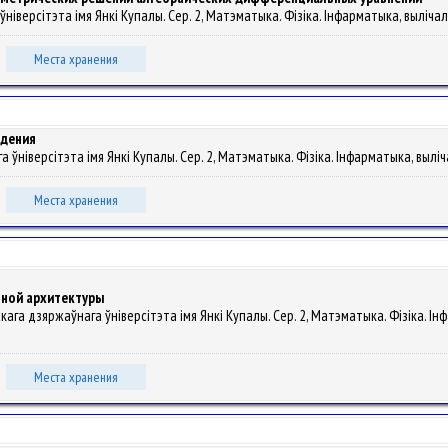
ніверсітэта імя Янкі Купалы. Сер. 2, Матэматыка. Фізіка. Інфарматыка, вылічальна
Места хранения
ждения
га ўніверсітэта імя Янкі Купалы. Сер. 2, Матэматыка. Фізіка. Інфарматыка, вылічал
Места хранения
ьной архитектуры
скага дзяржаўнага ўніверсітэта імя Янкі Купалы. Сер. 2, Матэматыка. Фізіка. Інф
Места хранения