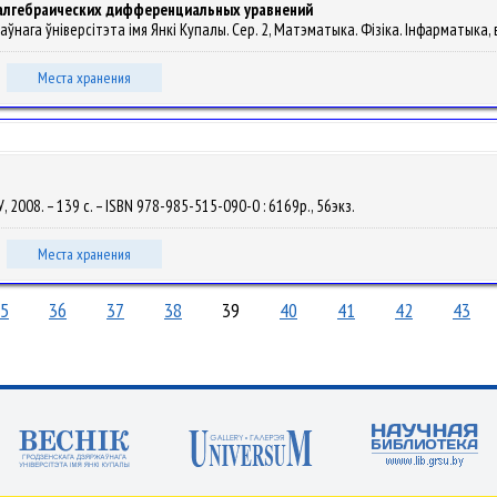
 алгебраических дифференциальных уравнений
аўнага ўніверсітэта імя Янкі Купалы. Сер. 2, Матэматыка. Фізіка. Інфарматыка, вы
Места хранения
ДУ, 2008. – 139 с. – ISBN 978-985-515-090-0 : 6169р., 56экз.
Места хранения
5
36
37
38
39
40
41
42
43