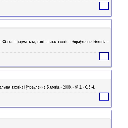
Статья
. Фізіка. Інфарматыка, вылічальная тэхніка і ўпраўленне. Біялогія. –
Статья
ьная тэхніка і ўпраўленне. Біялогія. – 2008. – № 2. – С. 3-4.
Статья