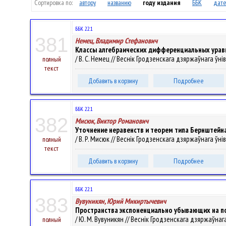
Сортировка по:
автору
названию
году издания
ББК
дате
ББК 22.1
381
Немец, Владимир Стефанович
Классы алгебраических дифференциальных урав
/ В. С. Немец // Веснік Гродзенскага дзяржаўнага ўнів
полный
текст
Добавить в корзину
Подробнее
ББК 22.1
382
Мисюк, Виктор Романович
Уточнение неравенств и теорем типа Бернштейн
/ В. Р. Мисюк // Веснік Гродзенскага дзяржаўнага ўнів
полный
текст
Добавить в корзину
Подробнее
ББК 22.1
383
Вувуникян, Юрий Микиртычевич
Пространства экспоненциально убывающих на 
/ Ю. М. Вувуникян // Веснік Гродзенскага дзяржаўнага 
полный