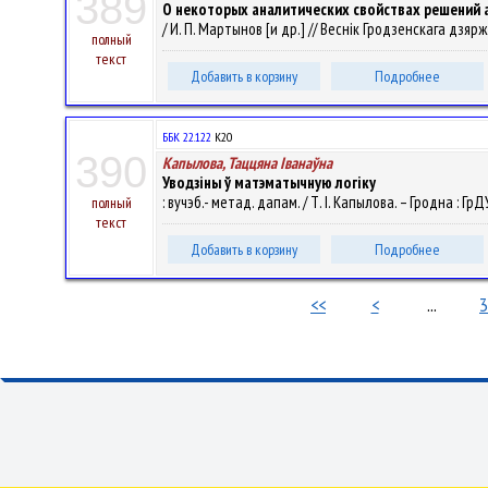
389
О некоторых аналитических свойствах решений
/ И. П. Мартынов [и др.] // Веснік Гродзенскага дзярж
полный
текст
Добавить в корзину
Подробнее
ББК 22.122
К20
390
Капылова, Таццяна Iванаўна
Уводзіны ў матэматычную логіку
: вучэб.- метад. дапам. / Т. I. Капылова. – Гродна : Гр
полный
текст
Добавить в корзину
Подробнее
<<
<
...
3