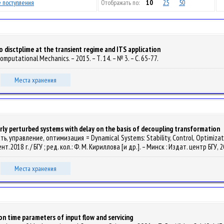
 поступления
Отображать по:
10
25
50
disctplime at the transient regime and ITS application
omputational Mechanics. – 2015. – Т. 14. – № 3. – С. 65-77.
Места хранения
larly perturbed systems with delay on the basis of decoupling transformation
ть, управление, оптимизация = Dynamical Systems: Stability, Control, Optimiz
018 г. / БГУ ; ред. кол.: Ф. М. Кириллова [и др.]. – Минск : Издат. центр БГУ, 20
Места хранения
n time parameters of input flow and servicing