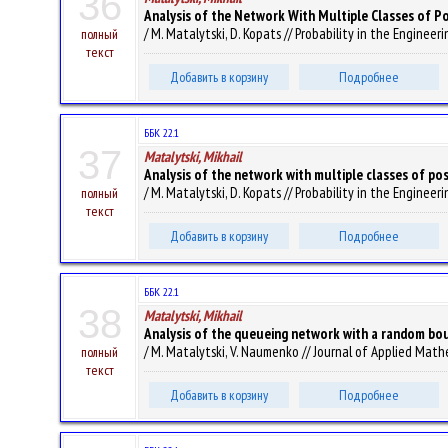
36
Analysis of the Network With Multiple Classes of P
/ M. Matalytski, D. Kopats // Probability in the Engineeri
полный
текст
Добавить в корзину
Подробнее
ББК 22.1
37
Matalytski, Mikhail
Analysis of the network with multiple classes of po
/ M. Matalytski, D. Kopats // Probability in the Engineer
полный
текст
Добавить в корзину
Подробнее
ББК 22.1
38
Matalytski, Mikhail
Analysis of the queueing network with a random bou
/ M. Matalytski, V. Naumenko // Journal of Applied Math
полный
текст
Добавить в корзину
Подробнее