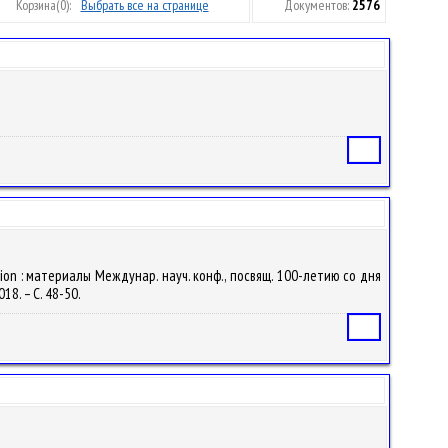
Корзина
(0):
Выбрать все на странице
Документов:
2576
Статья
ation : материалы Междунар. науч. конф., посвящ. 100-летию со дня
18. – С. 48-50.
Статья