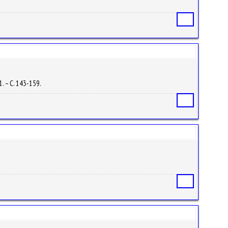
.
Статья
1. – С. 143-159.
Статья
Статья