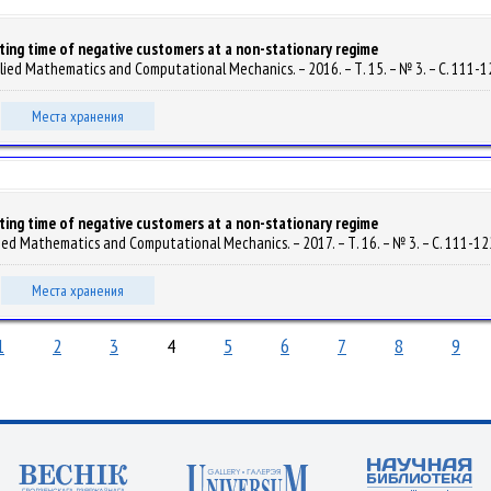
ting time of negative customers at a non-stationary regime
pplied Mathematics and Computational Mechanics. – 2016. – Т. 15. – № 3. – С. 111-1
Места хранения
ting time of negative customers at a non-stationary regime
plied Mathematics and Computational Mechanics. – 2017. – Т. 16. – № 3. – С. 111-12
Места хранения
1
2
3
4
5
6
7
8
9