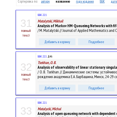
Сортировка по:
автору
названию
году издания
ББК
дате
ББК 22.1
31
Matalytski, Mikhail
Analysis of Markov HM-Queueimg Networks with fifo 
/ M. Matalytski // Journal of Applied Mathematics and C
полный
текст
Добавить в корзину
Подробнее
ББК 22.1
Д46
Tsekhan, O. B.
32
Analysis of observability of linear stationary singu
/ O. B. Tsekhan // Динамические системы: устойчивос
полный
рождения академика Е.А. Барбашина, Минск, 24-29 сент.2
текст
Добавить в корзину
Подробнее
ББК 22.1
33
Matalycki, Michal
Analysis of open queueing network with dependent o