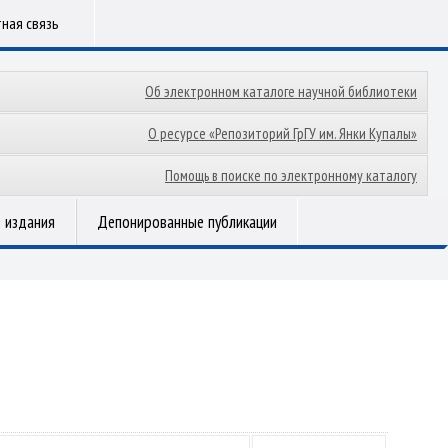
ная связь
Об электронном каталоге научной библиотеки
О ресурсе «Репозиторий ГрГУ им. Янки Купалы»
Помощь в поиске по электронному каталогу
 издания
Депонированные публикации