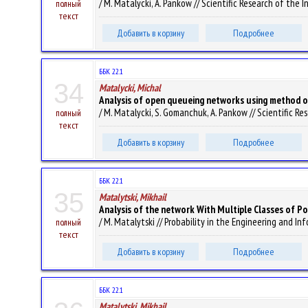
/ M. Matalycki, A. Pankow // Scientific Research of the 
полный
текст
Добавить в корзину
Подробнее
ББК 22.1
34
Matalycki, Michal
Analysis of open queueing networks using method o
/ M. Matalycki, S. Gomanchuk, A. Pankow // Scientific R
полный
текст
Добавить в корзину
Подробнее
ББК 22.1
35
Matalytski, Mikhail
Analysis of the network With Multiple Classes of P
/ M. Matalytski // Probability in the Engineering and Inf
полный
текст
Добавить в корзину
Подробнее
ББК 22.1
Matalytski, Mikhail