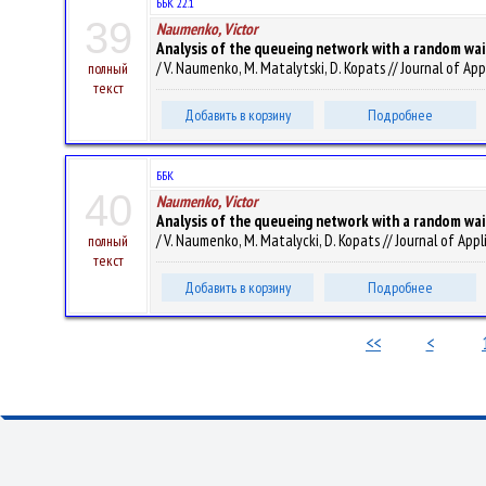
ББК 22.1
39
Naumenko, Victor
Analysis of the queueing network with a random wai
/ V. Naumenko, M. Matalytski, D. Kopats // Journal of A
полный
текст
Добавить в корзину
Подробнее
ББК
40
Naumenko, Victor
Analysis of the queueing network with a random wai
/ V. Naumenko, M. Matalycki, D. Kopats // Journal of Ap
полный
текст
Добавить в корзину
Подробнее
<<
<