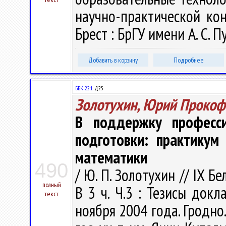
научно-практической кон
Брест : БрГУ имени А. С. П
Добавить в корзину
Подробнее
ББК 22.1
Д25
Золотухин, Юрий Прокоф
В поддержку професси
подготовки: практикум
математики
490
/ Ю. П. Золотухин // IX 
полный
В 3 ч. Ч.3 : Тезисы док
текст
ноября 2004 года. Гродно.