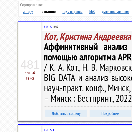
Сортировка по:
автору
названию
году издания
ББК
дате поступления
ББК 32.
B56
Кот, Кристина Андреевна
Аффинитивный анализ 
помощью алгоритма APR
481
/ К. А. Кот, Н. В. Марков
полный
BIG DATA и анализ высоког
текст
науч.-практ. конф., Минск, 
– Минск : Бестпринт, 2022.
Добавить в корзину
Подробнее
ББК 22.1