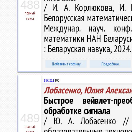
488
/ И. А. Корлюкова, И.
полный
Белорусская математическ
текст
Междунар. науч. конф
математики НАН Беларуси, 
: Беларуская навука, 2024.
Добавить в корзину
Подробнее
ББК 22.1
В92
Лобасенко, Юлия Алекса
Быстрое вейвлет-пре
обработке сигнала
489
/ Ю. А. Лобасенко //
полный
образовательные техноло
текст