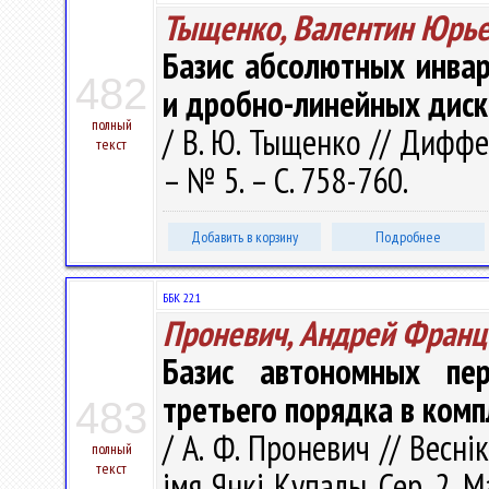
Тыщенко, Валентин Юрь
Базис абсолютных инва
482
и дробно-линейных диск
полный
/ В. Ю. Тыщенко // Диффе
текст
– № 5. – С. 758-760.
Добавить в корзину
Подробнее
ББК 22.1
Проневич, Андрей Франц
Базис автономных пе
третьего порядка в комп
483
/ А. Ф. Проневич // Весні
полный
текст
імя Янкі Купалы. Сер. 2, 