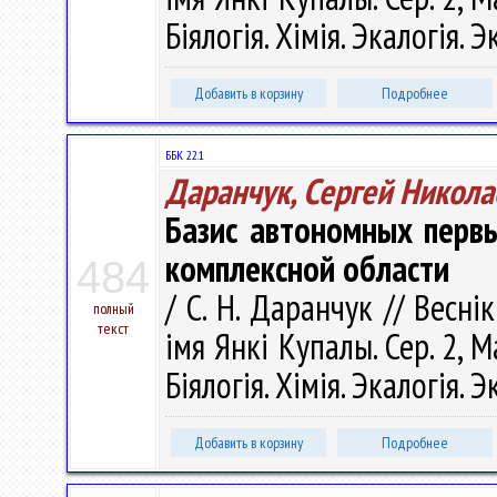
Біялогія. Хімія. Экалогія. 
Добавить в корзину
Подробнее
ББК 22.1
Даранчук, Сергей Никола
Базис автономных перв
комплексной области
484
/ С. Н. Даранчук // Весні
полный
текст
імя Янкі Купалы. Сер. 2, 
Біялогія. Хімія. Экалогія. 
Добавить в корзину
Подробнее