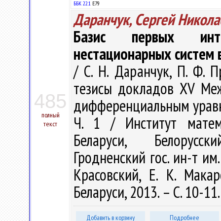
ББК 22.1
Е79
Даранчук, Сергей Никола
Базис первых инте
нестационарных систем
/ С. Н. Даранчук, П. Ф. 
тезисы докладов XV Ме
485
дифференциальным уравнени
полный
Ч. 1 / Институт мате
текст
Беларуси, Белорусск
Гродненский гос. ин-т им. 
Красовский, Е. К. Мак
Беларуси, 2013. – С. 10-11
Добавить в корзину
Подробнее