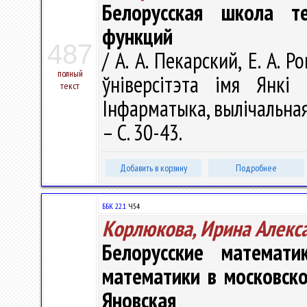
Белорусская школа т
функций
487
/ А. А. Пекарский, Е. А. 
полный
ўніверсітэта імя Янкі 
текст
Інфарматыка, вылічальная 
– С. 30-43.
Добавить в корзину
Подробнее
ББК 22.1
Ч54
Корлюкова, Ирина Алекс
Белорусские математ
математики в московско
Яновская