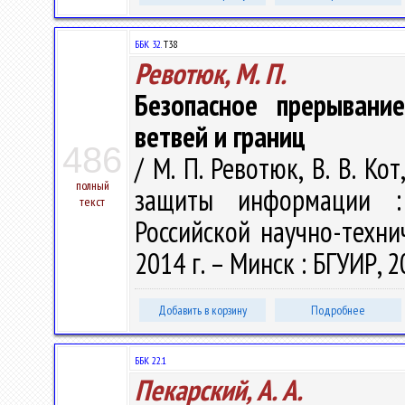
ББК 32.
Т38
Ревотюк, М. П.
Безопасное прерывани
ветвей и границ
486
/ М. П. Ревотюк, В. В. Ко
полный
защиты информации :
текст
Российской научно-техни
2014 г. – Минск : БГУИР, 2
Добавить в корзину
Подробнее
ББК 22.1
Пекарский, А. А.