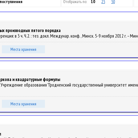
 поступления
Отображать по:
10
25
50
ых производных пятого порядка
енция: в 3 ч. Ч.2. : тез. докл. Междунар. конф. , Минск. 5-9 ноября 2012 г. – М
Места хранения
аркова и квадратурные формулы
 Ч. 2 / Учреждение образования "Гродненский государственный университет имени Ян
Места хранения
л