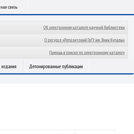
ная связь
Об электронном каталоге научной библиотеки
О ресурсе «Репозиторий ГрГУ им. Янки Купалы»
Помощь в поиске по электронному каталогу
 издания
Депонированные публикации