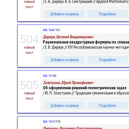
/ Е. В. Дирвук, К. А. Смотрицкий // Applied Mathemati
полный
текст
Добавить в корзину
Подробнее
ББК 74.48
Ч52
504
Дирвук, Евгений Владимирович
Рациональные квадратурные формулы по специа
/ Е. В. Дирвук // XIV Республиканская научно-методиче
полный
текст
Добавить в корзину
Подробнее
ББК 74.
Т65
505
Золотухин, Юрий Прокофьевич
Об оформлении решений геометрических задач
/ Ю. П. Золотухин // Традиции гуманизации в образов
полный
текст
Добавить в корзину
Подробнее
ББК 74.58
П78
Пчельник, Владимир Константинович