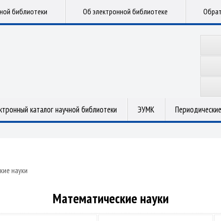
чной библиотеки
Об электронной библиотеке
Обрат
ктронный каталог научной библиотеки
ЭУМК
Периодические
кие науки
Математические науки