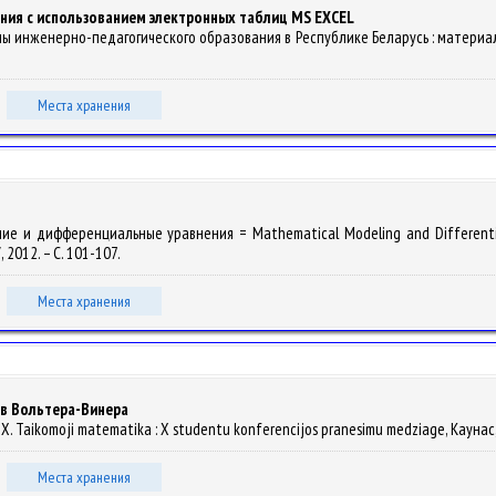
ния с использованием электронных таблиц MS EXCEL
роблемы инженерно-педагогического образования в Республике Беларусь : материал
Места хранения
ие и дифференциальные уравнения = Mathematical Modeling and Differential
У, 2012. – С. 101-107.
Места хранения
ов Вольтера-Винера
- X. Taikomoji matematika : X studentu konferencijos pranesimu medziage, Каунас, 
Места хранения