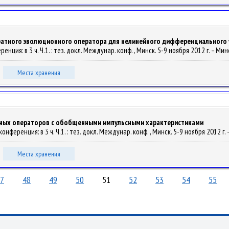
атного эволюционного оператора для нелинейного дифференциального 
енция: в 3 ч. Ч.1. : тез. докл. Междунар. конф. , Минск. 5-9 ноября 2012 г. – М
Места хранения
нных операторов с обобщенными импульсными характеристиками
онференция: в 3 ч. Ч.1. : тез. докл. Междунар. конф. , Минск. 5-9 ноября 2012 г
Места хранения
7
48
49
50
51
52
53
54
55