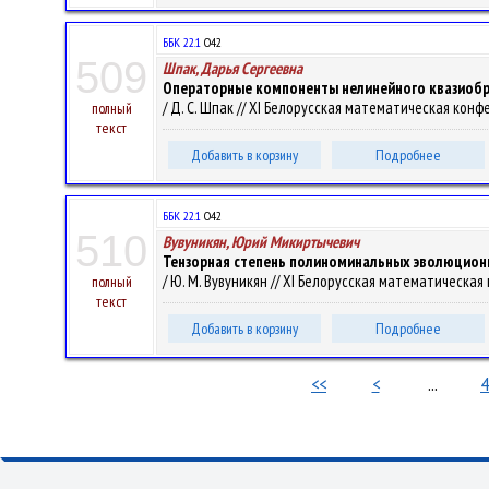
ББК 22.1
О42
509
Шпак, Дарья Сергеевна
Операторные компоненты нелинейного квазиобр
/ Д. С. Шпак // XI Белорусская математическая конфер
полный
текст
Добавить в корзину
Подробнее
ББК 22.1
О42
510
Вувуникян, Юрий Микиртычевич
Тензорная степень полиноминальных эволюцио
/ Ю. М. Вувуникян // XI Белорусская математическая к
полный
текст
Добавить в корзину
Подробнее
<<
<
...
4