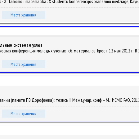
cs - X. Taikomoji matematika : X studentu konferencijos pranesimu medziage, Кауна
Места хранения
льным системам узлов
ская конференция молодых ученых : сб. материалов, Брест, 12 мая 2012 г.: В 2 ч.
Места хранения
ании (памяти Г.В.Дорофеева) : тезисы II Междунар. конф. – М. : ИСМО РАО, 2012.
Места хранения