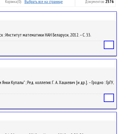
Корзина
(0):
Выбрать все на странице
Документов:
2576
инск : Институт математики НАН Беларуси, 2012. – С. 33.
Статья
ки Купалы" ; Ред. коллегия: Г. А. Хацкевич [и др.]. – Гродно : ГрГУ,
Статья