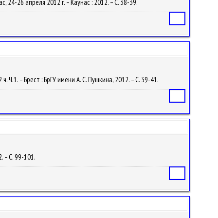
с, 24-26 апреля 2012 г. – Каунас : 2012. – С. 38-39.
Статья
 Ч.1. – Брест : БрГУ имени А. С. Пушкина, 2012. – С. 39-41.
Статья
 – С. 99-101.
Статья