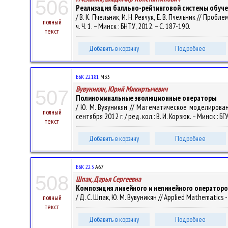
506
Реализация балльно-рейтинговой системы обуче
/ В. К. Пчельник, И. Н. Ревчук, Е. В. Пчельник // П
полный
ч. Ч. 1. – Минск : БНТУ, 2012. – С. 187-190.
текст
Добавить в корзину
Подробнее
ББК 22.181
М33
Вувуникян, Юрий Микиртычевич
507
Полиноминальные эволюционные операторы
/ Ю. М. Вувуникян // Математическое моделирован
полный
сентября 2012 г. / ред. кол.: В. И. Корзюк. – Минск : БГ
текст
Добавить в корзину
Подробнее
ББК 22.3
А67
508
Шпак, Дарья Сергеевна
Композиция линейного и нелинейного оператор
/ Д. С. Шпак, Ю. М. Вувуникян // Applied Mathematics 
полный
текст
Добавить в корзину
Подробнее