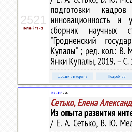
подготовки кадро
2521
инновационность и у
сборник научных с
полный текст
"Гродненский госуда
Купалы" ; ред. кол.: В. 
Янки Купалы, 2019. – С.
Добавить в корзину
Подробнее
ББК 74.48
С56
Сетько, Елена Алексан
Из опыта развития инт
/ Е. А. Сетько, В. Ю. 