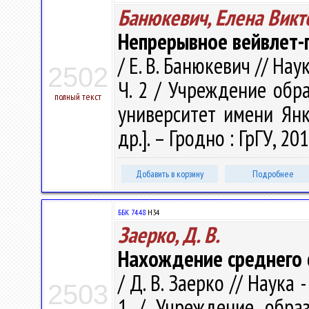
Банюкевич, Елена Викт
Непрерывное вейвлет
/ Е. В. Банюкевич // Нау
2502
Ч. 2 / Учреждение обр
полный текст
университет имени Янки
др.]. – Гродно : ГрГУ, 201
Добавить в корзину
Подробнее
ББК 74.48
Н34
Заерко, Д. В.
Нахождение среднего 
/ Д. В. Заерко // Наука 
2503
1 / Учреждение образ