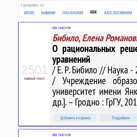
Сортировка по:
автору
названию
году издания
ББК
дате поступления
ББК 74.48
Н34
Бибило, Елена Романов
О рациональных реш
уравнений
2501
/ Е. Р. Бибило // Наука -
/ Учреждение образо
полный текст
университет имени Янки
др.]. – Гродно : ГрГУ, 201
Добавить в корзину
Подробнее
ББК 74.48
Н34