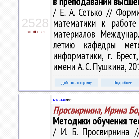
в преподавании высше
/ Е. А. Сетько // Фор
2528
математики к работе
материалов Междунар..
полный текст
летию кафедры мет
информатики, г. Брест
имени А. С. Пушкина, 201
Добавить в корзину
Подробнее
ББК 74.48
Ф79
Просвирнина, Ирина Бо
Методики обучения те
/ И. Б. Просвирнина 