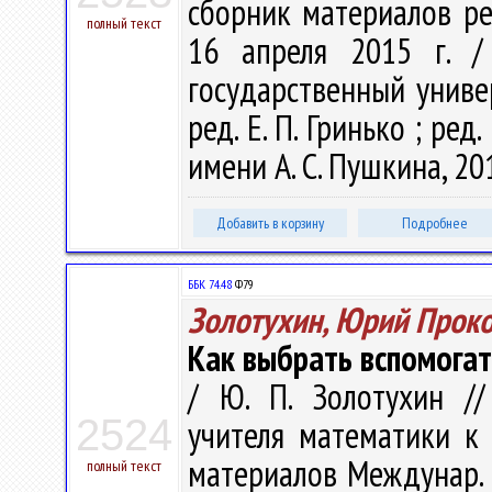
сборник материалов респ
полный текст
16 апреля 2015 г. /
государственный универ
ред. Е. П. Гринько ; ред.
имени А. С. Пушкина, 201
Добавить в корзину
Подробнее
ББК 74.48
Ф79
Золотухин, Юрий Прок
Как выбрать вспомогат
/ Ю. П. Золотухин /
2524
учителя математики к
материалов Междунар. на
полный текст