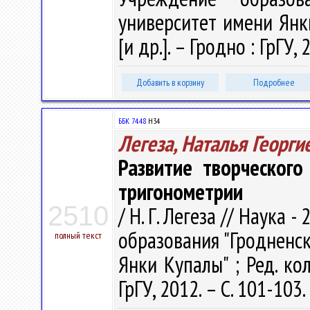
университет имени Янки 
[и др.]. – Гродно : ГрГУ, 
Добавить в корзину
Подробнее
ББК 74.48
Н34
Легеза, Наталья Георги
Развитие творческог
тригонометрии
2510
/ Н. Г. Легеза // Наука - 
образования "Гродненс
полный текст
Янки Купалы" ; Ред. кол
ГрГУ, 2012. – С. 101-103.