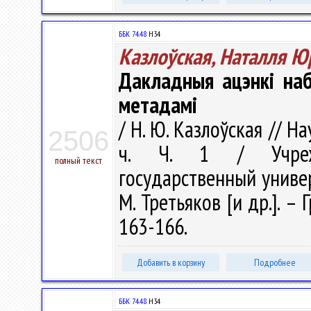
ББК 74.48
Н34
Казлоўская, Наталля Ю
Дакладныя ацэнкі наб
метадамі
/ Н. Ю. Казлоўская // Н
2506
ч. Ч. 1 / Учрежд
полный текст
государственный универс
М. Третьяков [и др.]. – 
163-166.
Добавить в корзину
Подробнее
ББК 74.48
Н34