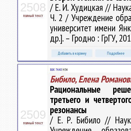
2508
/ Е. И. Худицкая // Наук
Ч. 2 / Учреждение обр
полный текст
университет имени Янки 
др.]. – Гродно : ГрГУ, 20
Добавить в корзину
Подробнее
ББК 74.48
Н34
Бибило, Елена Романов
Рациональные реше
третьего и четверто
резонансы
2509
/ Е. Р. Бибило // Наук
полный текст
Учреждение образова