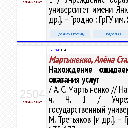
полный текст
университет имени Янки 
др.]. – Гродно : ГрГУ им
Добавить в корзину
Подробнее
ББК 74.48
Н34
Мартыненко, Алёна Ста
Нахождение ожидае
оказания услуг
/ А. С. Мартыненко // Н
2504
ч. Ч. 1 / Учрежд
полный текст
государственный универс
М. Третьяков [и др.]. – 