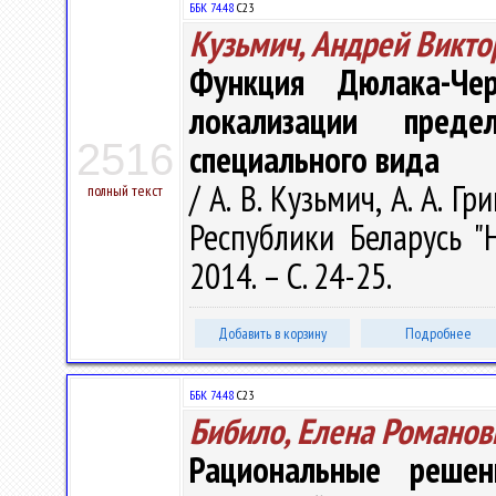
ББК 74.48
С23
Кузьмич, Андрей Викто
Функция Дюлака-Че
локализации пред
2516
специального вида
/ А. В. Кузьмич, А. А. 
полный текст
Республики Беларусь "
2014. – С. 24-25.
Добавить в корзину
Подробнее
ББК 74.48
С23
Бибило, Елена Романов
Рациональные реше