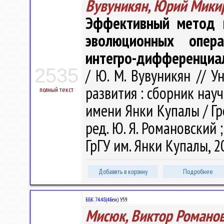
Вувуникян, Юрий Мики
Эффективный метод п
эволюционных опер
интегро-дифференциа
2535
/ Ю. М. Вувуникян // 
развития : сборник нау
полный текст
имени Янки Купалы / Гро
ред. Ю. Я. Романовский ; 
ГрГУ им. Янки Купалы, 20
Добавить в корзину
Подробнее
ББК 74.48(4Беи)
У59
Мисюк, Виктор Романо