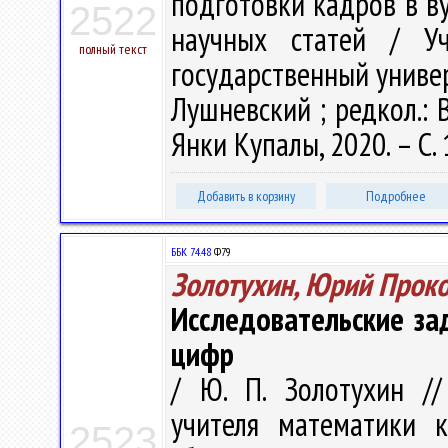
подготовки кадров в ву
2522
научных статей / Уч
полный текст
государственный универс
Лушневский ; редкол.: В.
Янки Купалы, 2020. – С.
Добавить в корзину
Подробнее
ББК 74.48
Ф79
Золотухин, Юрий Прок
Исследовательские за
цифр
/ Ю. П. Золотухин /
учителя математики 
2523