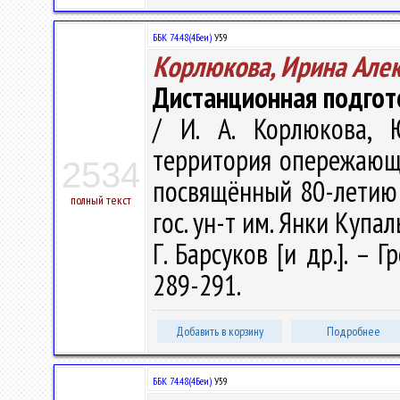
ББК 74.48(4Беи)
У59
Корлюкова, Ирина Але
Дистанционная подгот
/ И. А. Корлюкова, 
территория опережающе
2534
посвящённый 80-летию 
полный текст
гос. ун-т им. Янки Купалы
Г. Барсуков [и др.]. – 
289-291.
Добавить в корзину
Подробнее
ББК 74.48(4Беи)
У59