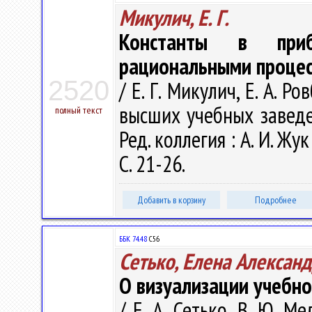
Микулич, Е. Г.
Константы в приб
рациональными проце
2520
/ Е. Г. Микулич, Е. А. 
высших учебных заведе
полный текст
Ред. коллегия : А. И. Жук
С. 21-26.
Добавить в корзину
Подробнее
ББК 74.48
С56
Сетько, Елена Алексан
О визуализации учебн
/ Е. А. Сетько, В. Ю. 