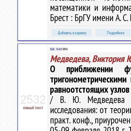
математики и информат
Брест : БрГУ имени А. С.
Добавить в корзину
Подробнее
ББК 74.48
Ф94
Медведева, Виктория 
О приближении фун
тригонометрическими
равноотстоящих узлов
2532
/ В. Ю. Медведева 
исследования: от теории
полный текст
практ. конф., приуроче
05-09 февраля 2018 г. Т