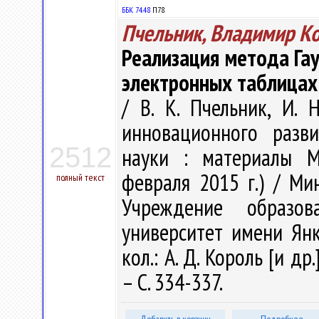
ББК 74.48
П78
Пчельник, Владимир Ко
Реализация метода Гау
электронных таблицах
/ В. К. Пчельник, И.
инновационного разви
2512
науки : материалы Ме
февраля 2015 г.) / Ми
полный текст
Учреждение образова
университет имени Янки
кол.: А. Д. Король [и др
– С. 334-337.