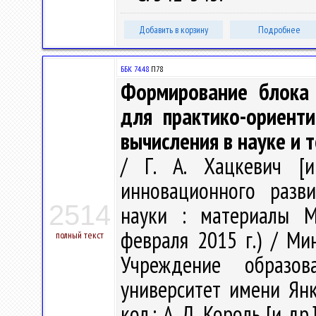
Добавить в корзину
Подробнее
ББК 74.48
П78
Формирование блока 
для практико-ориент
вычисления в науке и 
/ Г. А. Хацкевич [
инновационного разви
2514
науки : материалы Ме
февраля 2015 г.) / Ми
полный текст
Учреждение образова
университет имени Янки
кол.: А. Д. Король [и др