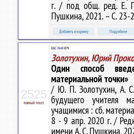
г. / под общ. ред. Е. 
Пушкина, 2021. – С. 23-
Добавить в корзину
Подробнее
ББК 74.48
Ф79
Золотухин, Юрий Прок
Один способ введ
материальной точки»
/ Ю. П. Золотухин, А. 
2525
будущего учителя м
полный текст
учащимися : сб. материа
8 - 9 апр. 2020 г. / Редк
имени А. С. Пушкина, 202