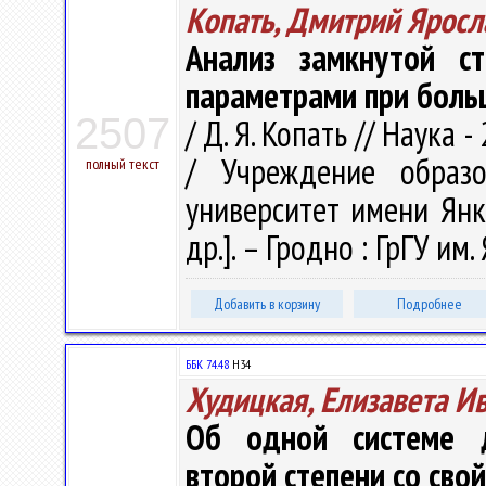
Копать, Дмитрий Яросл
Анализ замкнутой с
параметрами при боль
2507
/ Д. Я. Копать // Наука -
/ Учреждение образо
полный текст
университет имени Янки 
др.]. – Гродно : ГрГУ им
Добавить в корзину
Подробнее
ББК 74.48
Н34
Худицкая, Елизавета И
Об одной системе 
второй степени со сво