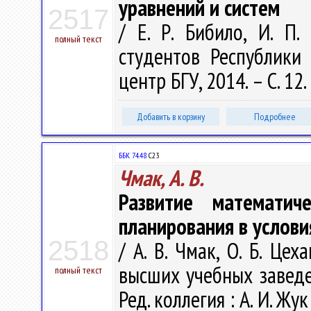
уравнений и систем
2517
/ Е. Р. Бибило, И. П
полный текст
студентов Республики 
центр БГУ, 2014. – С. 12.
Добавить в корзину
Подробнее
ББК 74.48
С23
Чмак, А. В.
Развитие математич
планирования в услови
2518
/ А. В. Чмак, О. Б. Це
высших учебных заведе
полный текст
Ред. коллегия : А. И. Жук