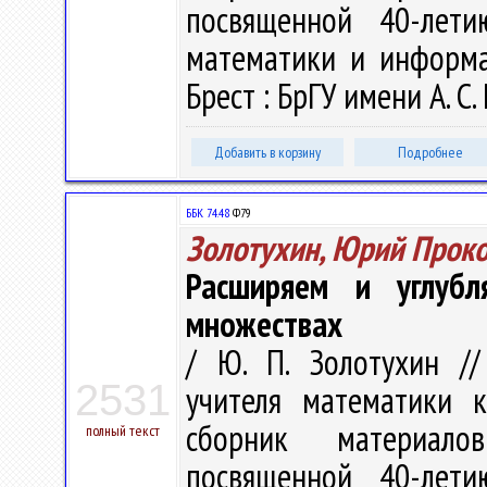
посвященной 40-лет
математики и информат
Брест : БрГУ имени А. С.
Добавить в корзину
Подробнее
ББК 74.48
Ф79
Золотухин, Юрий Прок
Расширяем и углуб
множествах
/ Ю. П. Золотухин /
2531
учителя математики 
сборник материалов
полный текст
посвященной 40-лет