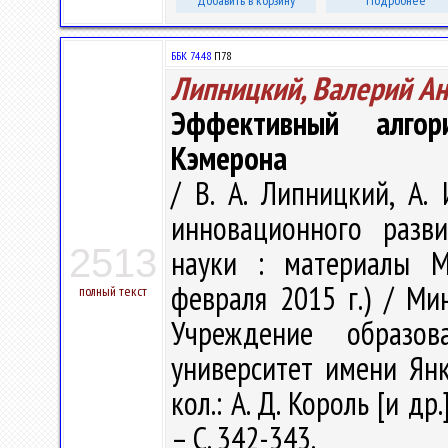
Добавить в корзину
Подробнее
ББК 74.48
П78
Липницкий, Валерий А
Эффективный алго
Кэмерона
/ В. А. Липницкий, А.
инновационного разви
2513
науки : материалы Ме
февраля 2015 г.) / Ми
полный текст
Учреждение образова
университет имени Янки
кол.: А. Д. Король [и др
– С. 342-343.