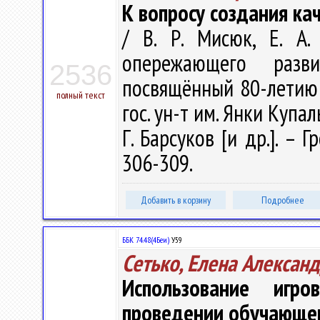
К вопросу создания ка
/ В. Р. Мисюк, Е. А.
опережающего разв
2536
посвящённый 80-летию 
полный текст
гос. ун-т им. Янки Купалы
Г. Барсуков [и др.]. – 
306-309.
Добавить в корзину
Подробнее
ББК 74.48(4Беи)
У59
Сетько, Елена Алексан
Использование игр
проведении обучающег