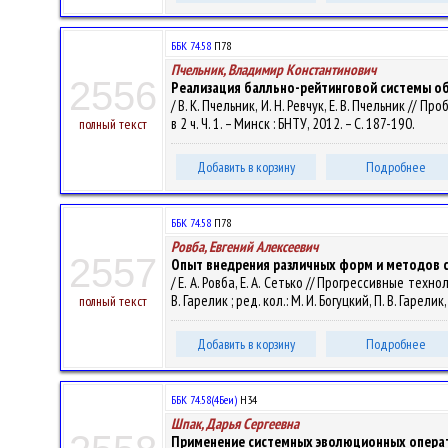
ББК 74.58
П78
Пчельник, Владимир Константинович
2556
Реализация балльно-рейтинговой системы об
/ В. К. Пчельник, И. Н. Ревчук, Е. В. Пчельник 
в 2 ч. Ч. 1. – Минск : БНТУ, 2012. – С. 187-190.
полный текст
Добавить в корзину
Подробнее
ББК 74.58
П78
Ровба, Евгений Алексеевич
2557
Опыт внедрения различных форм и методов с
/ Е. А. Ровба, Е. А. Сетько // Прогрессивные те
В. Гарелик ; ред. кол.: М. И. Богуцкий, П. В. Гарели
полный текст
Добавить в корзину
Подробнее
ББК 74.58(4Беи)
Н34
Шпак, Дарья Сергеевна
Применение системных эволюционных опера