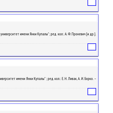
Статья
университет имени Янки Купалы" ; ред. кол.: А. Ф. Проневич [и др.].
Статья
ерситет имени Янки Купалы" ; ред. кол.: Е. Н. Ливак, А. И. Борко. –
Статья