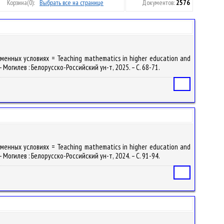
Корзина
(0):
Выбрать все на странице
Документов:
2576
енных условиях = Teaching mathematics in higher education and
 Могилев : Белорусско-Российский ун-т, 2025. – С. 68-71.
Статья
енных условиях = Teaching mathematics in higher education and
 Могилев : Белорусско-Российский ун-т, 2024. – С. 91-94.
Статья