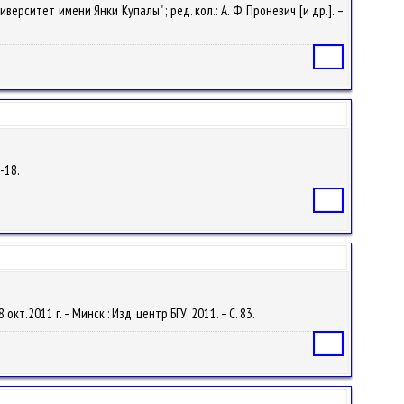
верситет имени Янки Купалы" ; ред. кол.: А. Ф. Проневич [и др.]. –
Статья
7-18.
Статья
 окт.2011 г. – Минск : Изд. центр БГУ, 2011. – С. 83.
Статья