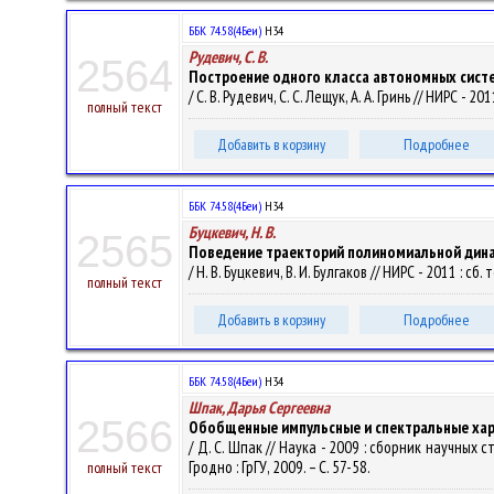
ББК 74.58(4Беи)
Н34
Рудевич, С. В.
2564
Построение одного класса автономных сист
/ С. В. Рудевич, С. С. Лещук, А. А. Гринь // НИРС -
полный текст
Добавить в корзину
Подробнее
ББК 74.58(4Беи)
Н34
Буцкевич, Н. В.
2565
Поведение траекторий полиномиальной дин
/ Н. В. Буцкевич, В. И. Булгаков // НИРС - 2011 : 
полный текст
Добавить в корзину
Подробнее
ББК 74.58(4Беи)
Н34
Шпак, Дарья Сергеевна
2566
Обобщенные импульсные и спектральные хар
/ Д. С. Шпак // Наука - 2009 : сборник научных 
Гродно : ГрГУ, 2009. – С. 57-58.
полный текст