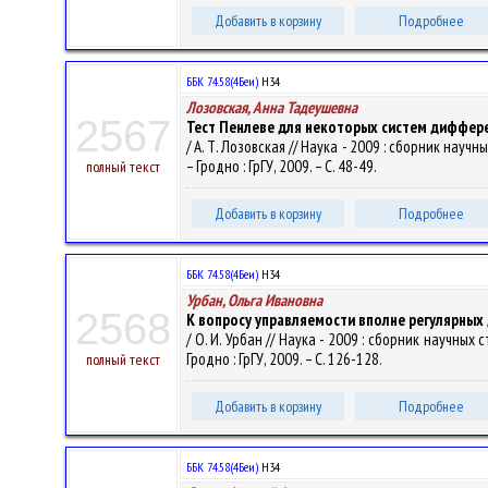
Добавить в корзину
Подробнее
ББК 74.58(4Беи)
Н34
Лозовская, Анна Тадеушевна
2567
Тест Пенлеве для некоторых систем дифферен
/ А. Т. Лозовская // Наука - 2009 : сборник науч
– Гродно : ГрГУ, 2009. – С. 48-49.
полный текст
Добавить в корзину
Подробнее
ББК 74.58(4Беи)
Н34
Урбан, Ольга Ивановна
2568
К вопросу управляемости вполне регулярных
/ О. И. Урбан // Наука - 2009 : сборник научных 
Гродно : ГрГУ, 2009. – С. 126-128.
полный текст
Добавить в корзину
Подробнее
ББК 74.58(4Беи)
Н34