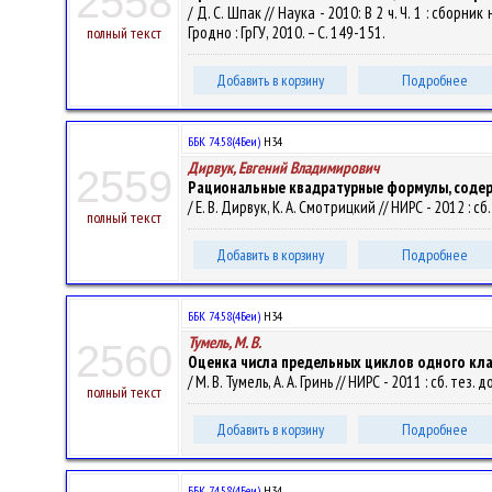
2558
/ Д. С. Шпак // Наука - 2010: В 2 ч. Ч. 1 : сбо
Гродно : ГрГУ, 2010. – С. 149-151.
полный текст
Добавить в корзину
Подробнее
ББК 74.58(4Беи)
Н34
Дирвук, Евгений Владимирович
2559
Рациональные квадратурные формулы, содер
/ Е. В. Дирвук, К. А. Смотрицкий // НИРС - 2012 : с
полный текст
Добавить в корзину
Подробнее
ББК 74.58(4Беи)
Н34
Тумель, М. В.
2560
Оценка числа предельных циклов одного кл
/ М. В. Тумель, А. А. Гринь // НИРС - 2011 : сб. те
полный текст
Добавить в корзину
Подробнее
ББК 74.58(4Беи)
Н34