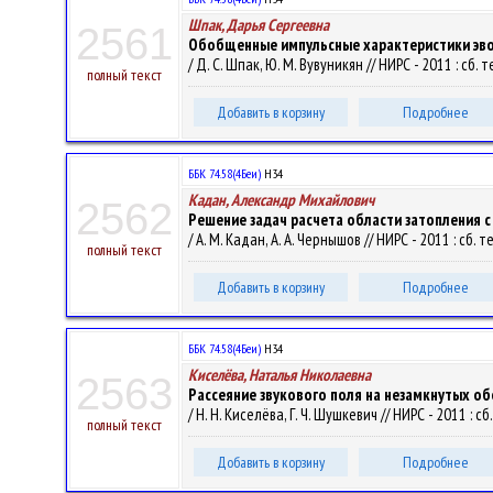
Шпак, Дарья Сергеевна
2561
Обобщенные импульсные характеристики эв
/ Д. С. Шпак, Ю. М. Вувуникян // НИРС - 2011 : сб.
полный текст
Добавить в корзину
Подробнее
ББК 74.58(4Беи)
Н34
Кадан, Александр Михайлович
2562
Решение задач расчета области затопления 
/ А. М. Кадан, А. А. Чернышов // НИРС - 2011 : сб.
полный текст
Добавить в корзину
Подробнее
ББК 74.58(4Беи)
Н34
Киселёва, Наталья Николаевна
2563
Рассеяние звукового поля на незамкнутых о
/ Н. Н. Киселёва, Г. Ч. Шушкевич // НИРС - 2011 : 
полный текст
Добавить в корзину
Подробнее