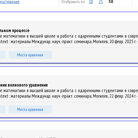
поступления
Отображать по:
10
25
50
льном процессе
ание математики в высшей школе и работа с одаренными студентами в соврем
ntext : материалы Междунар. науч.-практ. семинара, Могилев, 20 февр. 2025 г. –
Места хранения
ния волнового уравнения
ание математики в высшей школе и работа с одаренными студентами в соврем
ntext : материалы Междунар. науч.-практ. семинара, Могилев, 22 февр. 2024 г. –
Места хранения