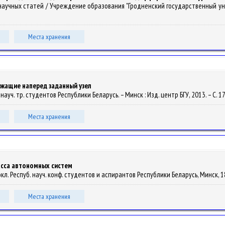
рник научных статей / Учреждение образования "Гродненский государственный уни
Места хранения
жащие наперед заданный узел
б. науч. тр. студентов Республики Беларусь. – Минск : Изд. центр БГУ, 2013. – С. 1
Места хранения
асса автономных систем
з. докл. Респуб. науч. конф. студентов и аспирантов Республики Беларусь, Минск, 18
Места хранения