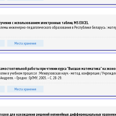
учения с использованием электронных таблиц MS EXCEL
// Проблемы инженерно-педагогического образования в Республике Беларусь : мате
Места хранения
амостоятельной работы при чтении курса "Высшая математика" на эконо
хнологии в учебном процессе : Межвузовская науч.- метод. конфереция / Учрежде
к, Андреев. – Гродно : ГрГМУ, 2005. – С. 28-29.
Места хранения
торов для нахождения решений нелинейных дифференциальных уравнен