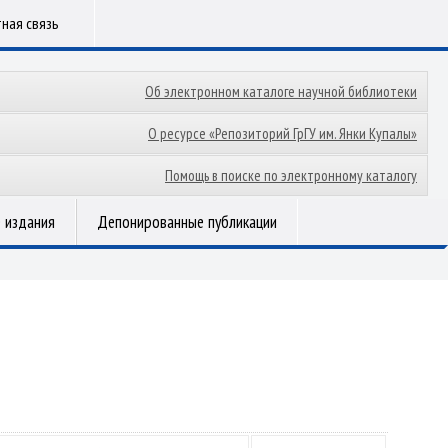
ная связь
Об электронном каталоге научной библиотеки
О ресурсе «Репозиторий ГрГУ им. Янки Купалы»
Помощь в поиске по электронному каталогу
 издания
Депонированные публикации