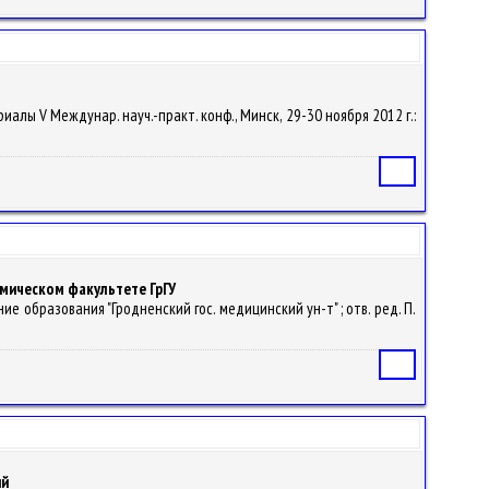
риалы V Междунар. науч.-практ. конф., Минск, 29-30 ноября 2012 г.:
Статья
мическом факультете ГрГУ
ние образования "Гродненский гос. медицинский ун-т" ; отв. ред. П.
Статья
ий