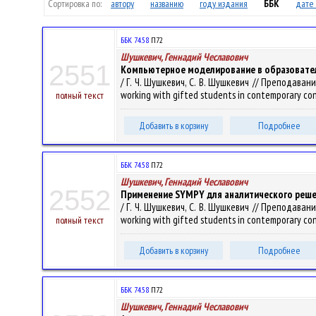
Сортировка по:
автору
названию
году издания
ББК
дате 
ББК 74.58
П72
Шушкевич, Геннадий Чеславович
2551
Компьютерное моделирование в образовате
/ Г. Ч. Шушкевич, С. В. Шушкевич // Преподав
working with gifted students in contemporary co
полный текст
Добавить в корзину
Подробнее
ББК 74.58
П72
Шушкевич, Геннадий Чеславович
2552
Применение SYMPY для аналитического реше
/ Г. Ч. Шушкевич, С. В. Шушкевич // Преподав
working with gifted students in contemporary co
полный текст
Добавить в корзину
Подробнее
ББК 74.58
П72
Шушкевич, Геннадий Чеславович