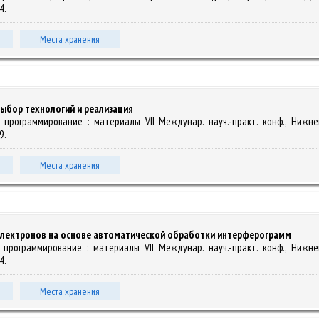
4.
Места хранения
ыбор технологий и реализация
ое программирование : материалы VII Междунар. науч.-практ. конф., Нижн
9.
Места хранения
электронов на основе автоматической обработки интерферограмм
е программирование : материалы VII Междунар. науч.-практ. конф., Нижн
4.
Места хранения