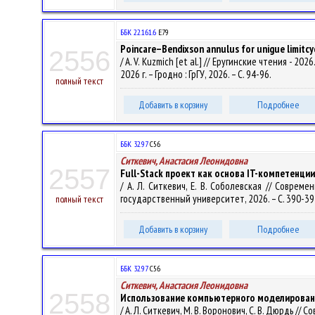
ББК 22.161.6
Е79
Poincare–Bendixson annulus for unigue limitcyc
2556
/ A. V. Kuzmich [et al.] // Еругинские чтения -
2026 г. – Гродно : ГрГУ, 2026. – С. 94-96.
полный текст
Добавить в корзину
Подробнее
ББК 32.97
С56
Ситкевич, Анастасия Леонидовна
2557
Full-Stack проект как основа IT-компетенци
/ А. Л. Ситкевич, Е. В. Соболевская // Совре
государственный университет, 2026. – С. 390-39
полный текст
Добавить в корзину
Подробнее
ББК 32.97
С56
Ситкевич, Анастасия Леонидовна
2558
Использование компьютерного моделировани
/ А. Л. Ситкевич, М. В. Воронович, С. В. Дюрдь 