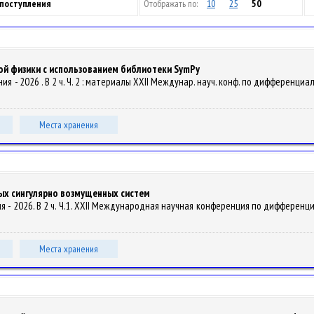
 поступления
Отображать по:
10
25
50
ой физики с использованием библиотеки SymРy
ения - 2026 . В 2 ч. Ч. 2 : материалы XXII Междунар. науч. конф. по дифференциа
Места хранения
ых сингулярно возмущенных систем
чтения - 2026. В 2 ч. Ч.1. XXII Международная научная конференция по диффере
.
Места хранения