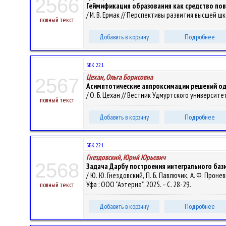
2566
Геймификация образования как средство пов
/ И. В. Ермак // Перспективы развития высшей шко
полный текст
Добавить в корзину
Подробнее
ББК 22.1
Цехан, Ольга Борисовна
2567
Асимптотические аппроксимации решений од
/ О. Б. Цехан // Вестник Удмуртского университет
полный текст
Добавить в корзину
Подробнее
ББК 22.1
Гнездовский, Юрий Юрьевич
2568
Задача Дарбу построения интегрального баз
/ Ю. Ю. Гнездовский, П. Б. Павлючик, А. Ф. Пр
Уфа : ООО "Аэтерна", 2025. – С. 28-29.
полный текст
Добавить в корзину
Подробнее