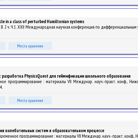
le in a class of perturbed Hamiltonian systems
 2026. В 2 ч. Ч.1. XXII Международная научная конференция по дифференциальны
Места хранения
и: разработка PhysicsQuest для геймификации школьного образования
менное программирование : материалы VII Междунар. науч.-практ. конф., Ни
4.
Места хранения
я колебательных систем в образовательном процессе
// Современное программирование : материалы VII Междунар. науч.-практ. конф.