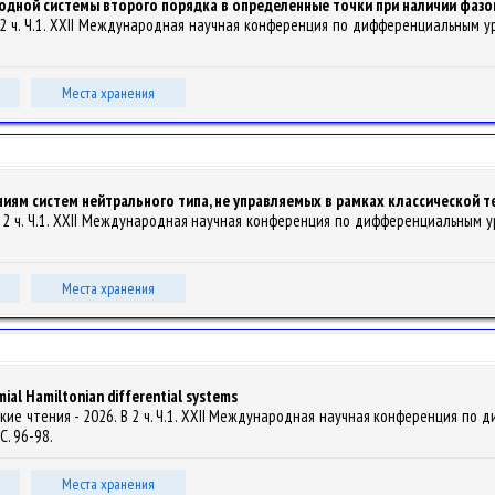
одной системы второго порядка в определенные точки при наличии фазо
. В 2 ч. Ч.1. XXII Международная научная конференция по дифференциальным у
Места хранения
иям систем нейтрального типа, не управляемых в рамках классической т
6. В 2 ч. Ч.1. XXII Международная научная конференция по дифференциальным 
Места хранения
mial Hamiltonian differential systems
// Еругинские чтения - 2026. В 2 ч. Ч.1. XXII Международная научная конференци
 С. 96-98.
Места хранения