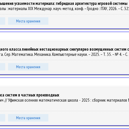
ышения усваемости материала: гибридная архитектура игровой системы
лы : материалы XIX Междунар. науч.-метод. конф. – Гродно : ГГАУ, 2026. – С. 3
Места хранения
ного класса линейных нестационарных сингулярно возмущенных систем 
а. Сер. Математика. Механика. Компьютерные науки. – 2025. – Т. 35. – № 4. – С.
Места хранения
иса систем в частных производных
оневич // Уфимская осенняя математическая школа - 2025 : сборник материало
Места хранения