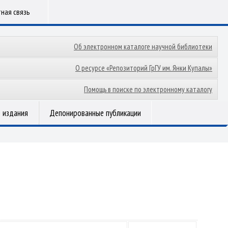
ная связь
Об электронном каталоге научной библиотеки
О ресурсе «Репозиторий ГрГУ им. Янки Купалы»
Помощь в поиске по электронному каталогу
 издания
Депонированные публикации