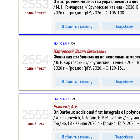
2553
О построении множества управляемости для 
/ М. Н. Гончарова // Еругинские чтения - 2026
2026 г. – Гродно : ГрГУ, 2026. – С. 106-108.
полный текст
Добавить в корзину
Подробнее
ББК 22.161.6
Е79
Хартовский, Вадим Евгеньевич
2554
Финитная стабилизация по неполным измерен
/ В. Е. Хартовский // Еругинские чтения - 202
2026 г. – Гродно : ГрГУ, 2026. – С. 129-131.
полный текст
Добавить в корзину
Подробнее
ББК 22.161.6
Е79
Pranevich, A. F.
2555
On Darboux additional first integrals of polyno
/ A. F. Pranevich, A. A. Grin, E. V. Musafirov 
Гродно, 18 - 22 мая 2026 г. – Гродно : ГрГУ, 2026. –
полный текст
Добавить в корзину
Подробнее