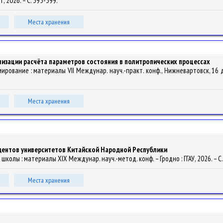
 2026. – С. 395-399.
Места хранения
лизации расчёта параметров состояния в политропических процессах
аммирование : материалы VII Междунар. науч.-практ. конф., Нижневартовск, 1
Места хранения
дентов университетов Китайской Народной Республики
школы : материалы XIX Междунар. науч.-метод. конф. – Гродно : ГГАУ, 2026. – С
Места хранения