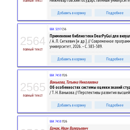
Нижневартовский государственный университет,
полный текст
Добавить в корзину
Подробнее
ББК 32.97
С56
Применение библиотеки DearPyGui для визуа
2564
/ А. Л. Ситкевич [и др.] // Современное прогр
университет, 2026. – С. 383-389.
полный текст
Добавить в корзину
Подробнее
ББК 74.58
П26
Ванькова, Татьяна Николаевна
2565
Об особенностях системы оценки знаний сту
/ Т. Н. Ванькова // Перспективы развития высшей 
полный текст
Добавить в корзину
Подробнее
ББК 74.58
П26
Ермак, Иван Валерьевич