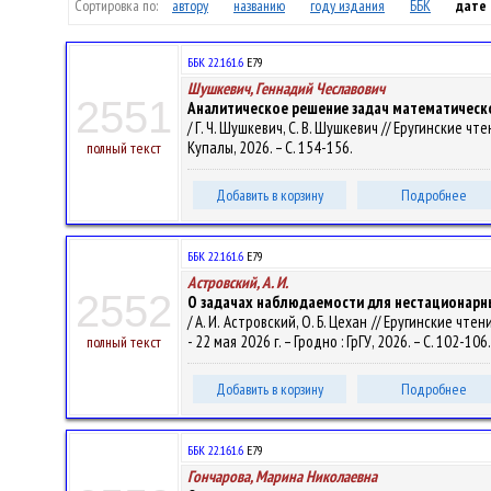
Сортировка по:
автору
названию
году издания
ББК
дате
ББК 22.161.6
Е79
Шушкевич, Геннадий Чеславович
2551
Аналитическое решение задач математическ
/ Г. Ч. Шушкевич, С. В. Шушкевич // Еругинские чт
Купалы, 2026. – С. 154-156.
полный текст
Добавить в корзину
Подробнее
ББК 22.161.6
Е79
Астровский, А. И.
2552
О задачах наблюдаемости для нестационарн
/ А. И. Астровский, О. Б. Цехан // Еругинские 
- 22 мая 2026 г. – Гродно : ГрГУ, 2026. – С. 102-106
полный текст
Добавить в корзину
Подробнее
ББК 22.161.6
Е79
Гончарова, Марина Николаевна