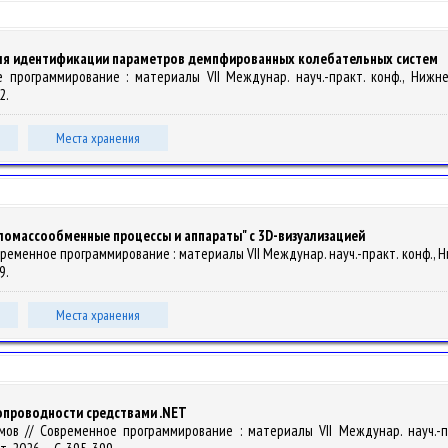
ля идентификации параметров демпфированных колебательных систем
ное программирование : материалы VII Междунар. науч.-практ. конф., Нижн
2.
Места хранения
ломассообменные процессы и аппараты" с 3D-визуализацией
/ Современное программирование : материалы VII Междунар. науч.-практ. конф.,
9.
Места хранения
опроводности средствами .NET
рамов // Современное программирование : материалы VII Междунар. науч.-п