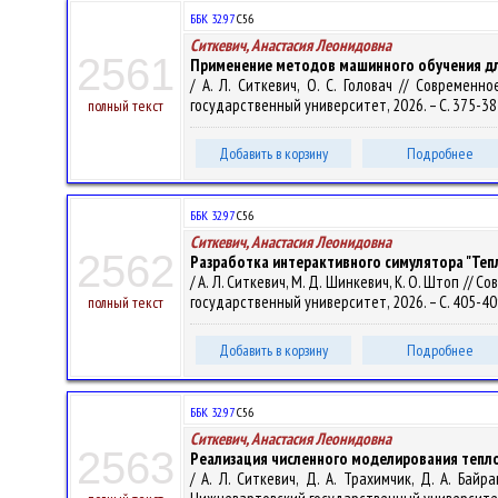
ББК 32.97
С56
Ситкевич, Анастасия Леонидовна
2561
Применение методов машинного обучения д
/ А. Л. Ситкевич, О. С. Головач // Современ
государственный университет, 2026. – С. 375-38
полный текст
Добавить в корзину
Подробнее
ББК 32.97
С56
Ситкевич, Анастасия Леонидовна
2562
Разработка интерактивного симулятора "Теп
/ А. Л. Ситкевич, М. Д. Шинкевич, К. О. Штоп /
государственный университет, 2026. – С. 405-40
полный текст
Добавить в корзину
Подробнее
ББК 32.97
С56
Ситкевич, Анастасия Леонидовна
2563
Реализация численного моделирования тепл
/ А. Л. Ситкевич, Д. А. Трахимчик, Д. А. Бай