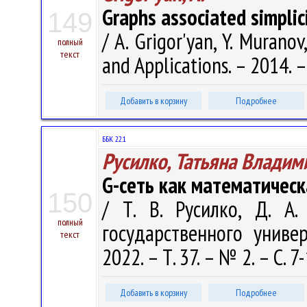
Graphs associated simplic
149
/ A. Grigor'yan, Y. Muran
полный
текст
and Applications. – 2014. –
Добавить в корзину
Подробнее
ББК 22.1
Русилко, Татьяна Владим
G-сеть как математичес
150
/ Т. В. Русилко, Д. А.
полный
государственного универ
текст
2022. – Т. 37. – № 2. – С. 7
Добавить в корзину
Подробнее