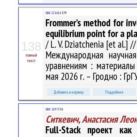
ББК 22.161.6
Е79
Frommer’s method for inv
equilibrium point for a p
/ L. V. Dziatchenia [et al.]
138
Международная научна
полный
текст
уравнениям : материалы 
мая 2026 г. – Гродно : ГрГУ
Добавить в корзину
Подробнее
ББК 32.97
С56
Ситкевич, Анастасия Лео
Full-Stack проект как