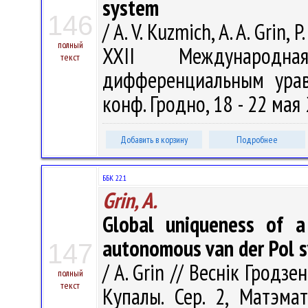
system
146
/ A. V. Kuzmich, A. A. Grin, 
полный
XXII Международн
текст
дифференциальным урав
конф. Гродно, 18 - 22 мая 2
Добавить в корзину
Подробнее
ББК 22.1
Grin, A.
Global uniqueness of a 
autonomous van der Pol 
147
/ A. Grin // Веснік Гродз
полный
текст
Купалы. Сер. 2, Матэмат