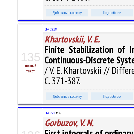
Добавить в корзину
Подробнее
ББК 22.18
Khartovskii, V. E.
Finite Stabilization of 
135
Continuous-Discrete Syst
полный
/ V. E. Khartovskii // Diffe
текст
С. 371-387.
Добавить в корзину
Подробнее
ББК 22.1
M39
Gorbuzov, V. N.
First integrals of ordinary