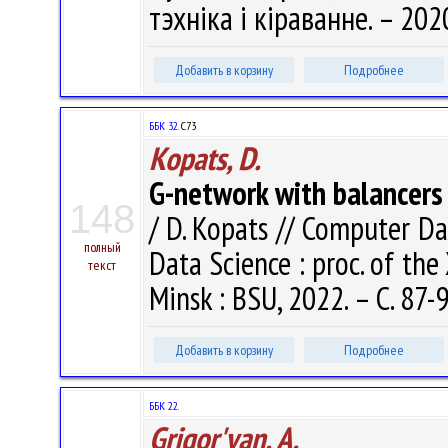
тэхніка і кіраванне. – 2020
Добавить в корзину
Подробнее
ББК 32.
C73
Kopats, D.
G-network with balancers
148
/ D. Kopats // Computer Da
полный
Data Science : proc. of the 
текст
Minsk : BSU, 2022. – С. 87-
Добавить в корзину
Подробнее
ББК 22.
Grigor'yan, A.