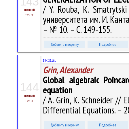
143
/ Y. Rouba, K. Smatryts
полный
текст
университета им. И. Кант
– № 10. – С. 149-155.
Добавить в корзину
Подробнее
ББК 22.161
Grin, Alexander
Global algebraic Poinca
144
equation
полный
/ A. Grin, K. Schneider // 
текст
Differential Equations. – 2
Добавить в корзину
Подробнее