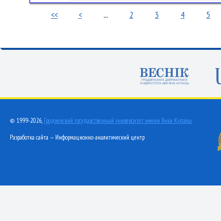
<<
<
...
2
3
4
5
© 1999-2026,
Гродненский государственный университет имени Янки Купалы
Разработка сайта — Информационно-аналитический центр