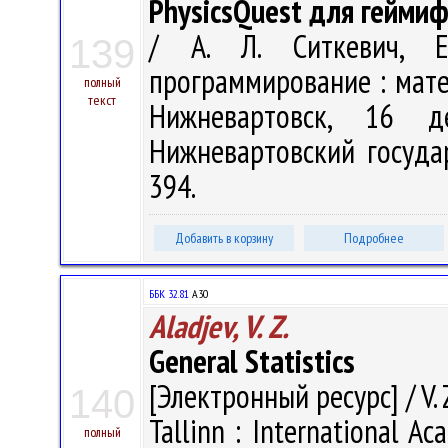
PhysicsQuest для гейми
/ А. Л. Ситкевич, Е
139
программирование : матер
полный
текст
Нижневартовск, 16 
Нижневартовский государ
394.
Добавить в корзину
Подробнее
ББК 32.81
A30
Aladjev, V. Z.
General Statistics
[Электронный ресурс] / V. Z
140
Tallinn : International A
полный