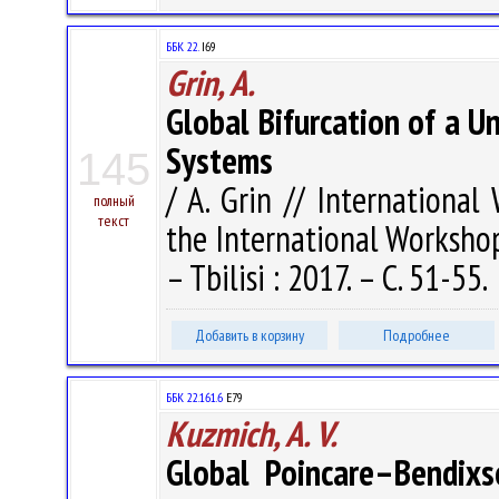
ББК 22.
I69
Grin, A.
Global Bifurcation of a U
Systems
145
/ A. Grin // Internationa
полный
текст
the International Worksho
– Tbilisi : 2017. – С. 51-55.
Добавить в корзину
Подробнее
ББК 22.161.6
Е79
Kuzmich, A. V.
Global Poincare–Bendixs