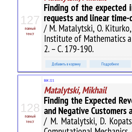
Finding of the expected 
requests and linear time-
127
/ M. Matalytski, O. Kiturko
полный
текст
Institute of Mathematics a
2. – С. 179-190.
Добавить в корзину
Подробнее
ББК 22.1
Matalytski, Mikhail
Finding the Expected Rev
128
and Negative Customers a
полный
/ M. Matalytski, D. Kopat
текст
Computational Mechanics. –