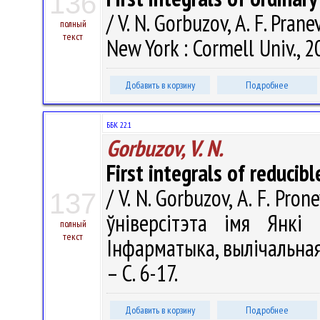
136
/ V. N. Gorbuzov, A. F. Pra
полный
текст
New York : Cormell Univ., 2
Добавить в корзину
Подробнее
ББК 22.1
Gorbuzov, V. N.
First integrals of reducib
/ V. N. Gorbuzov, A. F. Pr
137
ўніверсітэта імя Янкі 
полный
текст
Інфарматыка, вылічальная 
– С. 6-17.
Добавить в корзину
Подробнее