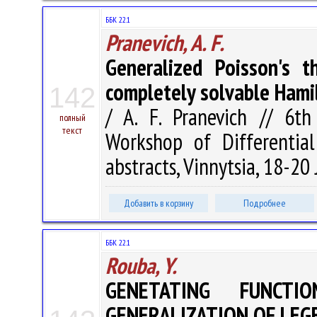
ББК 22.1
Pranevich, A. F.
Generalized Poisson's t
completely solvable Hamil
142
/ A. F. Pranevich // 6th
полный
текст
Workshop of Differentia
abstracts, Vinnytsia, 18-20
Добавить в корзину
Подробнее
ББК 22.1
Rouba, Y.
GENETATING FUNCT
GENERALIZATION OF LE