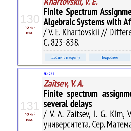
Khartovskii, V. E.
Finite Spectrum Assignme
130
Algebraic Systems with Af
полный
/ V. E. Khartovskii // Diffe
текст
С. 823-838.
Добавить в корзину
Подробнее
ББК 22.3
Zaitsev, V. A.
Finite spectrum assignm
several delays
131
/ V. A. Zaitsev, I. G. Kim
полный
текст
университета. Сер. Матем