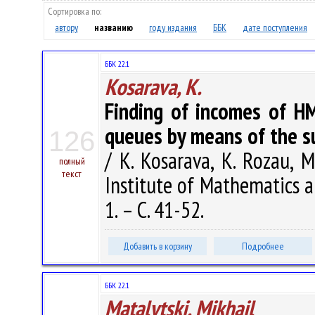
Сортировка по:
автору
названию
году издания
ББК
дате поступления
ББК 22.1
Kosarava, K.
Finding of incomes of HM
queues by means of the s
126
/ K. Kosarava, K. Rozau, M
полный
текст
Institute of Mathematics a
1. – С. 41-52.
Добавить в корзину
Подробнее
ББК 22.1
Matalytski, Mikhail