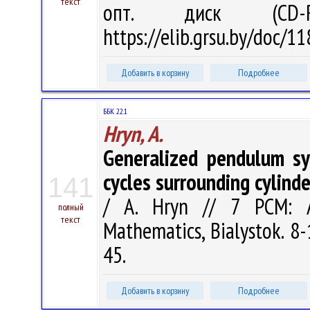
текст
опт. диск (CD-
https://elib.grsu.by/doc/
Добавить в корзину
Подробнее
ББК 22.1
Hryn, A.
Generalized pendulum sy
cycles surrounding cylinde
141
/ A. Hryn // 7 PCM: A
полный
текст
Mathematics, Bialystok. 8-
45.
Добавить в корзину
Подробнее