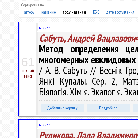
Сортировка по:
автору
названию
году издания
ББК
дате поступления
ББК 22.3
Сабуть, Андрей Вацлавови
Метод определения цел
многомерных евклидовых 
61
/ А. В. Сабуть // Веснік Г
полный
текст
Янкі Купалы. Сер. 2, Матэ
Біялогія. Хімія. Экалогія. Эк
Добавить в корзину
Подробнее
ББК 22.3
Рудикова, Лада Владимиро