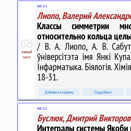
ББК 22.1
Лиопо, Валерий Александр
Классы симметрии мно
относительно кольца целы
68
/ В. А. Лиопо, А. В. Сабу
полный
ўніверсітэта імя Янкі Купа
текст
Інфарматыка. Біялогія. Хімія
18-31.
Добавить в корзину
Подробнее
ББК 22.1
Буслюк, Дмитрий Викторов
Интегралы системы Якоби 