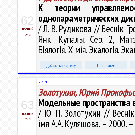
К теории управляемо
однопараметрических дис
62
/ Л. В. Рудикова // Веснік 
полный
текст
Янкі Купалы. Сер. 2, Матэ
Біялогія. Хімія. Экалогія. Эк
Добавить в корзину
Подробнее
ББК 74.
Золотухин, Юрий Прокофь
Модельные пространства 
63
/ Ю. П. Золотухин // Весні
полный
текст
імя А.А. Куляшова. – 2000. –