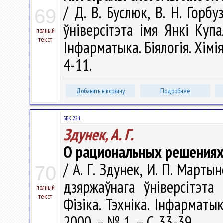
/ Д. В. Буслюк, В. Н. Горб
69
ўніверсітэта імя Янкі Купа
полный
текст
Інфарматыка. Біялогія. Хімія
4-11.
Добавить в корзину
Подробнее
ББК 22.1
Здунек, А. Г.
О рациональных решения
/ А. Г. Здунек, И. П. Марты
70
дзяржаўнага ўніверсітэта
полный
текст
Фізіка. Тэхніка. Інфарматыка
2000. – № 1. – С. 33-39.