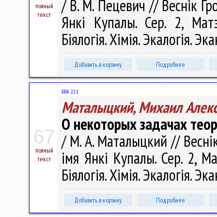
/ В. М. Пецевич // Веснік Г
полный
текст
Янкі Купалы. Сер. 2, Матэ
Біялогія. Хімія. Экалогія. Эк
Добавить в корзину
Подробнее
ББК 22.1
Маталыцкий, Михаил Алек
О некоторых задачах теор
67
/ М. А. Маталыцкий // Весн
полный
імя Янкі Купалы. Сер. 2, М
текст
Біялогія. Хімія. Экалогія. Эк
Добавить в корзину
Подробнее