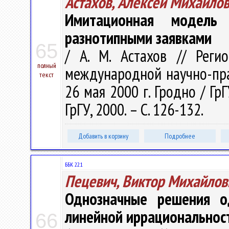
Астахов, Алексей Михайло
Имитационная модель 
разнотипными заявками
65
/ А. М. Астахов // Реги
полный
международной научно-прак
текст
26 мая 2000 г. Гродно / ГрГ
ГрГУ, 2000. – С. 126-132.
Добавить в корзину
Подробнее
ББК 22.1
Пецевич, Виктор Михайлов
Однозначные решения о
линейной иррациональнос
66