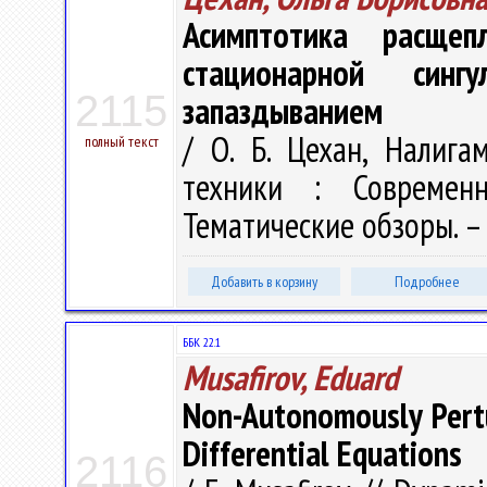
Асимптотика расщеп
стационарной син
2115
запаздыванием
/ О. Б. Цехан, Налиг
полный текст
техники : Современ
Тематические обзоры. – 2
Добавить в корзину
Подробнее
ББК 22.1
Musafirov, Eduard
Non-Autonomously Pert
Differential Equations
2116