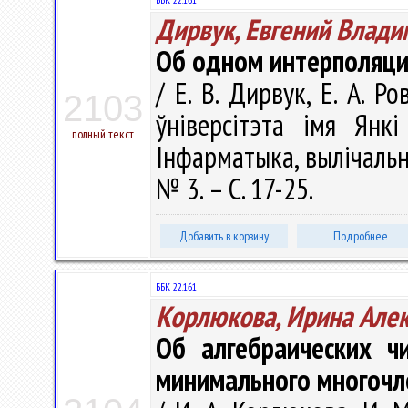
Дирвук, Евгений Влад
Об одном интерполяц
/ Е. В. Дирвук, Е. А. Р
2103
ўніверсітэта імя Янкі
полный текст
Інфарматыка, вылічальна
№ 3. – С. 17-25.
Добавить в корзину
Подробнее
ББК 22.161
Корлюкова, Ирина Але
Об алгебраических ч
минимального многочл