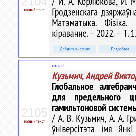
2104
/ И. А. Корлюкова, И. 
Гродзенскага дзяржаўнаг
полный текст
Матэматыка. Фізіка. 
кіраванне. – 2022. – Т. 1
Добавить в корзину
Подробнее
ББК 22.161
Кузьмич, Андрей Викто
Глобальное алгебраи
для предельного ц
гамильтоновой систем
2105
/ А. В. Кузьмич, А. А. 
полный текст
ўніверсітэта імя Янкі