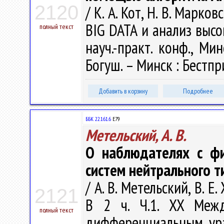
2120
/ К. А. Кот, Н. В. Марко
BIG DATA и анализ высок
полный текст
науч.-практ. конф., Мин
Богуш. – Минск : Бестпри
Добавить в корзину
Подробнее
ББК 22.161.6
Е79
Метельский, А. В.
О наблюдателях с фи
систем нейтрального т
/ А. В. Метельский, В. Е
2121
В 2 ч. Ч.1. XX Межд
полный текст
дифференциальным ура