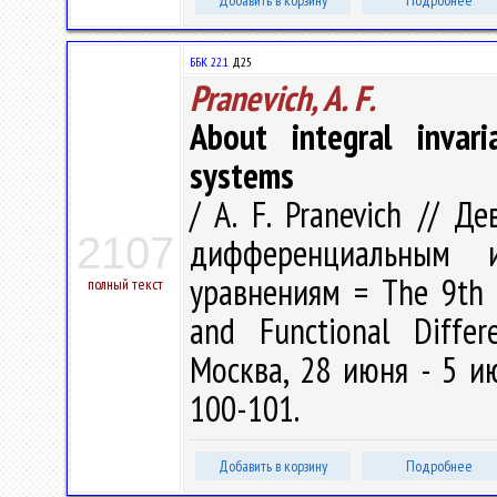
Добавить в корзину
Подробнее
ББК 22.1
Д25
Pranevich, A. F.
About integral invari
systems
/ A. F. Pranevich // 
2107
дифференциальным и
уравнениям = The 9th I
полный текст
and Functional Differ
Москва, 28 июня - 5 ию
100-101.
Добавить в корзину
Подробнее