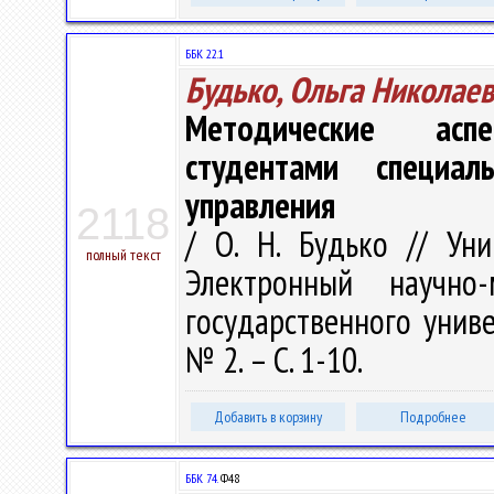
ББК 22.1
Будько, Ольга Николае
Методические асп
студентами специал
управления
2118
/ О. Н. Будько // Уни
полный текст
Электронный научно-
государственного унив
№ 2. – С. 1-10.
Добавить в корзину
Подробнее
ББК 74.
Ф48