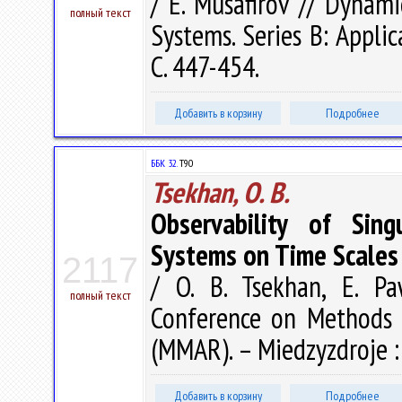
/ E. Musafirov // Dynami
полный текст
Systems. Series B: Appli
С. 447-454.
Добавить в корзину
Подробнее
ББК 32.
T90
Tsekhan, O. B.
Observability of Sing
Systems on Time Scales
2117
/ O. B. Tsekhan, E. Pa
полный текст
Conference on Methods 
(MMAR). – Miedzyzdroje :
Добавить в корзину
Подробнее