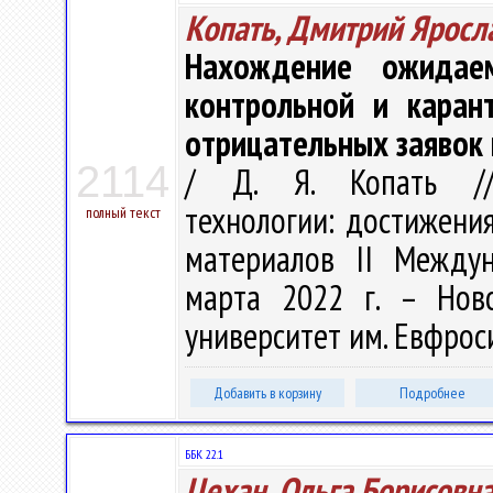
Копать, Дмитрий Яросл
Нахождение ожидае
контрольной и каран
отрицательных заявок
2114
/ Д. Я. Копать // 
технологии: достижения
полный текст
материалов II Междуна
марта 2022 г. – Нов
университет им. Евфроси
Добавить в корзину
Подробнее
ББК 22.1
Цехан, Ольга Борисовн