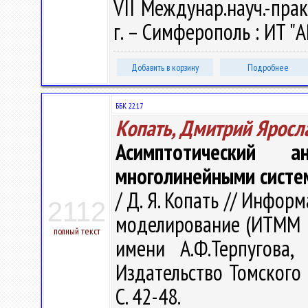
VII Междунар.науч.-прак
г. – Симферополь : ИТ "А
Добавить в корзину
Подробнее
ББК 22.17
Копать, Дмитрий Яросл
Асимптотический 
многолинейными систе
/ Д. Я. Копать // Инфо
2112
моделирование (ИТММ -
полный текст
имени А.Ф.Терпугова,
Издательство Томского 
С. 42-48.