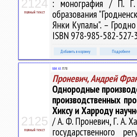
2124
: монография / П. Г.
образования "Гродненс
полный текст
Янки Купалы". – Гродно 
ISBN 978-985-582-527-3 
Добавить в корзину
Подробнее
ББК 65.
П78
Проневич, Андрей Фра
Однородные производ
производственных про
Хиксу и Харроду научн
2125
/ А. Ф. Проневич, Г. А.
государственного рег
полный текст