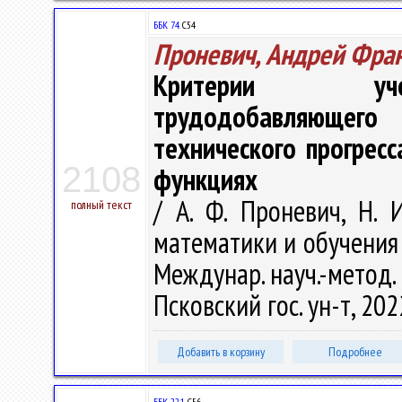
ББК 74.
С54
Проневич, Андрей Фра
Критерии учет
трудодобавляющего
технического прогрес
2108
функциях
/ А. Ф. Проневич, Н.
полный текст
математики и обучения 
Междунар. науч.-метод. 
Псковский гос. ун-т, 202
Добавить в корзину
Подробнее
ББК 22.1
С56