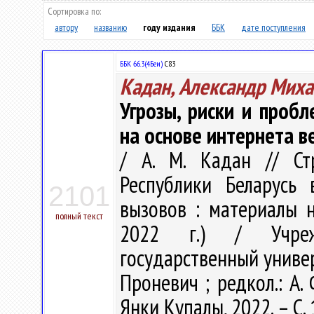
Сортировка по:
автору
названию
году издания
ББК
дате поступления
ББК 66.3(4Беи)
С83
Кадан, Александр Мих
Угрозы, риски и проб
на основе интернета 
/ А. М. Кадан // Ст
Республики Беларусь 
2101
вызовов : материалы на
полный текст
2022 г.) / Учрежд
государственный универс
Проневич ; редкол.: А. 
Янки Купалы, 2022. – С.