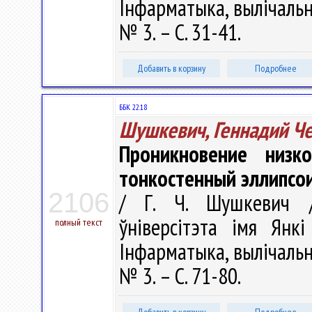
Інфарматыка, вылічальна
№ 3. – С. 31-41.
Добавить в корзину
Подробнее
ББК 22.18
Шушкевич, Геннадий Ч
Проникновение низко
тонкостенный эллипсо
2106
/ Г. Ч. Шушкевич //
ўніверсітэта імя Янкі
полный текст
Інфарматыка, вылічальна
№ 3. – С. 71-80.