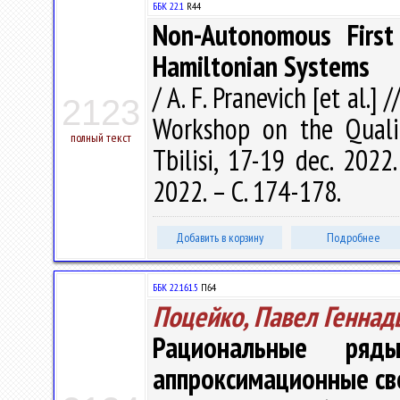
ББК 22.1
R44
Non-Autonomous First
Hamiltonian Systems
/ A. F. Pranevich [et al.] 
2123
Workshop on the Qualit
полный текст
Tbilisi, 17-19 dec. 2022.
2022. – С. 174-178.
Добавить в корзину
Подробнее
ББК 22.161.5
П64
Поцейко, Павел Геннад
Рациональные р
аппроксимационные св