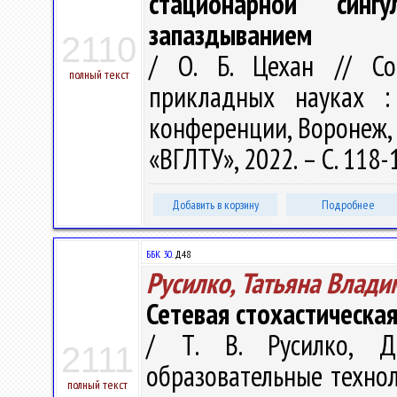
стационарной син
запаздыванием
2110
/ О. Б. Цехан // С
полный текст
прикладных науках :
конференции, Воронеж, 
«ВГЛТУ», 2022. – С. 118-
Добавить в корзину
Подробнее
ББК 30.
Д48
Русилко, Татьяна Влад
Сетевая стохастическа
/ Т. В. Русилко, Д
2111
образовательные технол
полный текст