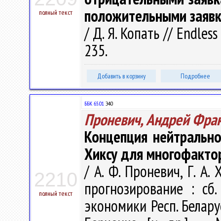
положительными заяв
полный текст
/ Д. Я. Копать // Endless
235.
Добавить в корзину
Подробнее
ББК 65.01
Э40
Проневич, Андрей Фра
Концепция нейтрально
Хиксу для многофакто
/ А. Ф. Проневич, Г. А
2210
прогнозирование : сб
полный текст
экономики Респ. Беларусь"