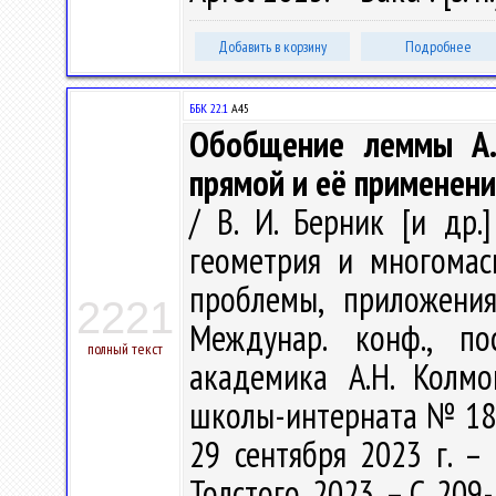
Добавить в корзину
Подробнее
ББК 22.1
А45
Обобщение леммы А.
прямой и её применен
/ В. И. Берник [и др.]
геометрия и многомас
проблемы, приложени
2221
Междунар. конф., п
полный текст
академика А.Н. Колм
школы-интерната № 18 
29 сентября 2023 г. – Т
Толстого, 2023. – С. 209