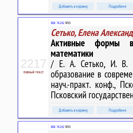
Добавить в корзину
Подробнее
ББК 74..262
Ф50
Сетько, Елена Алексан
Активные формы вз
математики
2217
/ Е. А. Сетько, И. В
образование в соврем
полный текст
науч.-практ. конф., Пс
Псковский государствен
Добавить в корзину
Подробнее
ББК 74..262
Ф50