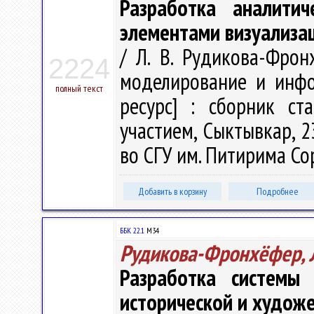
Разработка аналити
элементами визуализа
/ Л. В. Рудикова-Фрон
2224
моделирование и инфо
полный текст
ресурс] : сборник ст
участием, Сыктывкар, 2
во СГУ им. Питирима Сор
Добавить в корзину
Подробнее
ББК 22.1
М34
Рудикова-Фронхёфер, Л
Разработка системы
исторической и худож