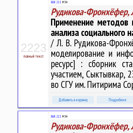
ББК 22.1
М34
Рудикова-Фронхёфер, Л
Применение методов в
анализа социального н
/ Л. В. Рудикова-Фронх
2223
моделирование и инфо
полный текст
ресурс] : сборник ст
участием, Сыктывкар, 2
во СГУ им. Питирима Сор
Добавить в корзину
Подробнее
ББК 22.1
М34
Рудикова-Фронхёфер, Л