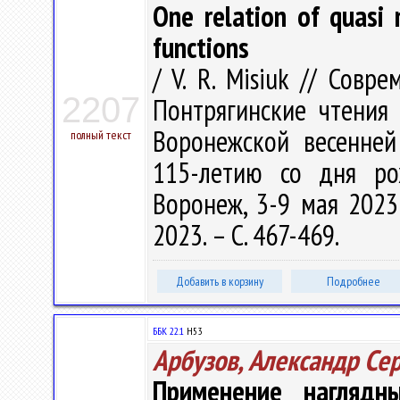
One relation of quasi 
functions
/ V. R. Misiuk // Сов
2207
Понтрягинские чтения
Воронежской весенней
полный текст
115-летию со дня ро
Воронеж, 3-9 мая 2023
2023. – С. 467-469.
Добавить в корзину
Подробнее
ББК 22.1
Н53
Арбузов, Александр Се
Применение наглядн