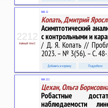
ББК 22
Копать, Дмитрий Яросл
Асимптотический анал
2212
с контрольными и кар
/ Д. Я. Копать // Про
полный текст
2023. – № 3(56). – С. 48
Добавить в корзину
Подробнее
ББК 22.1
Цехан, Ольга Борисовн
Робастные доста
наблюдаемости лин