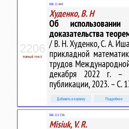
ББК 22.
А43
Худенко, В. Н
Об использовании 
доказательства теоре
/ В. Н. Худенко, С. А. И
2206
прикладной математик
полный текст
трудов Международной
декабря 2022 г. – В
публикации, 2023. – С. 
Добавить в корзину
Подробнее
ББК 22.1
С56
Misiuk, V. R.