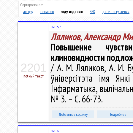
Сортировка по:
автору
названию
году издания
ББК
дате поступления
ББК 22.3
Ляликов, Александр М
Повышение чувстви
клиновидности подлож
2201
/ А. М. Ляликов, А. И. 
ўніверсітэта імя Янкі
полный текст
Інфарматыка, вылічальна
№ 3. – С. 66-73.
Добавить в корзину
Подробнее
ББК 32