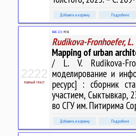
Добавить в корзину
Подробнее
ББК 22.1
М34
Rudikova-Fronhoefer, L. 
Mapping of urban archit
/ L. V. Rudikova-Fr
2222
моделирование и инфо
ресурс] : сборник ст
полный текст
участием, Сыктывкар, 2
во СГУ им. Питирима Сор
Добавить в корзину
Подробнее