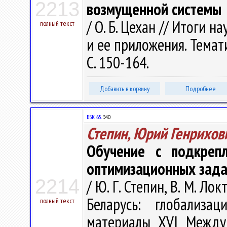
2213
возмущенной системы
/ О. Б. Цехан // Итоги 
полный текст
и ее приложения. Темати
С. 150-164.
Добавить в корзину
Подробнее
ББК 65.
Э40
Степин, Юрий Генрихов
Обучение с подкреп
оптимизационных зад
2214
/ Ю. Г. Степин, В. М. Л
Беларусь: глобализац
полный текст
материалы XVI Междуна