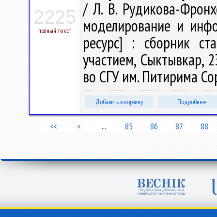
/ Л. В. Рудикова-Фронх
2225
моделирование и инфо
полный текст
ресурс] : сборник ст
участием, Сыктывкар, 2
во СГУ им. Питирима Сор
Добавить в корзину
Подробнее
<<
<
...
85
86
87
88