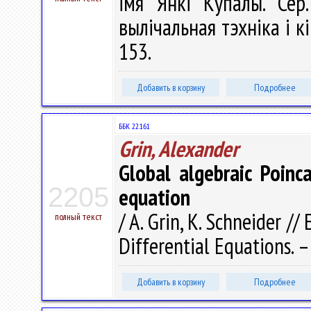
імя Янкі Купалы. Сер.
вылічальная тэхніка і кі
153.
Добавить в корзину
Подробнее
ББК 22.161
Grin, Alexander
Global algebraic Poinc
2205
equation
/ A. Grin, K. Schneider //
полный текст
Differential Equations. –
Добавить в корзину
Подробнее