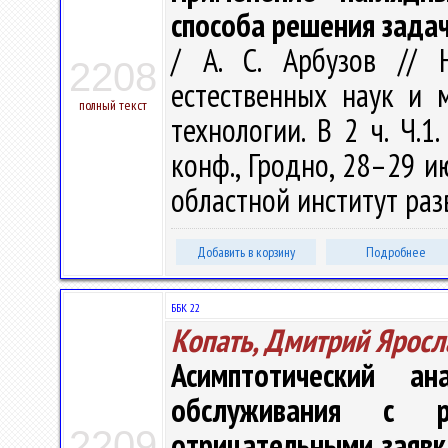
способа решения зада
/ А. С. Арбузов // 
2208
естественных наук и м
полный текст
технологии. В 2 ч. Ч.1
конф., Гродно, 28–29 и
областной институт разв
Добавить в корзину
Подробнее
ББК 22
Копать, Дмитрий Яросл
Асимптотический а
обслуживания с р
2209
отрицательными заявк