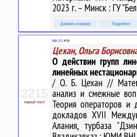
2023 г. – Минск : ГУ "Бел
Добавить в корзину
Подробнее
ББК 22.1
М34
Цехан, Ольга Борисовн
О действии групп ли
линейных нестационар
/ О. Б. Цехан // Мат
2215
анализ и смежные воп
Теория операторов и 
полный текст
докладов XVII Между
Алания, турбаза "Дз
Владикавказ : ЮМИ ВНЦ 