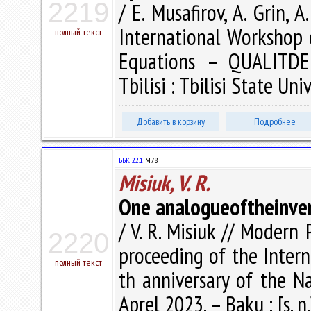
2219
/ E. Musafirov, A. Grin, A
International Workshop 
полный текст
Equations – QUALITDE-
Tbilisi : Tbilisi State Un
Добавить в корзину
Подробнее
ББК 22.1
M78
Misiuk, V. R.
One analogueoftheinve
/ V. R. Misiuk // Moder
2220
proceeding of the Inter
полный текст
th anniversary of the N
Aprel 2023. – Baku : [s. n.