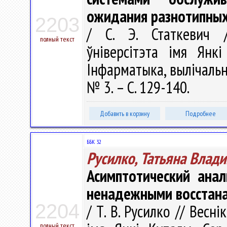
ожидания разнотипных
2203
/ С. Э. Статкевич /
полный текст
ўніверсітэта імя Янкі
Інфарматыка, вылічальна
№ 3. – С. 129-140.
Добавить в корзину
Подробнее
ББК 32
Русилко, Татьяна Влад
Асимптотический ана
ненадежными восстан
2204
/ Т. В. Русилко // Весн
полный текст