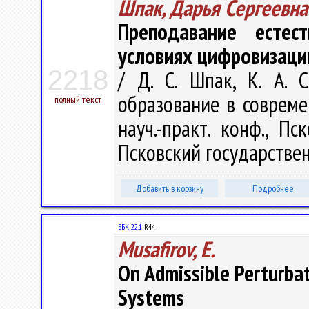
Шпак, Дарья Сергеевна
Преподавание естест
условиях цифровизаци
2218
/ Д. С. Шпак, К. А. 
образование в соврем
полный текст
науч.-практ. конф., Пс
Псковский государствен
Добавить в корзину
Подробнее
ББК 22.1
R44
Musafirov, E.
On Admissible Perturba
Systems