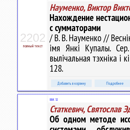
Науменко, Виктор Викт
Нахождение нестацион
с сумматорами
2202
/ В. В. Науменко // Вес
імя Янкі Купалы. Сер.
полный текст
вылічальная тэхніка і кі
128.
Добавить в корзину
Подробнее
ББК 32
Статкевич, Святослав 
Об одном методе исс
системами обслужи