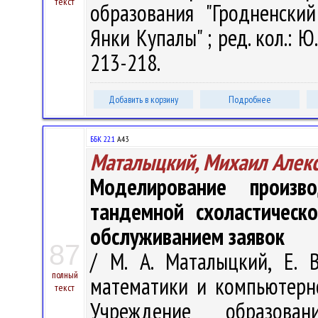
текст
образования "Гродненски
Янки Купалы" ; ред. кол.: Ю.
213-218.
Добавить в корзину
Подробнее
ББК 22.1
А43
Маталыцкий, Михаил Алек
Моделирование произв
тандемной схоластическ
обслуживанием заявок
87
/ М. А. Маталыцкий, Е. 
полный
математики и компьютерно
текст
Учреждение образован