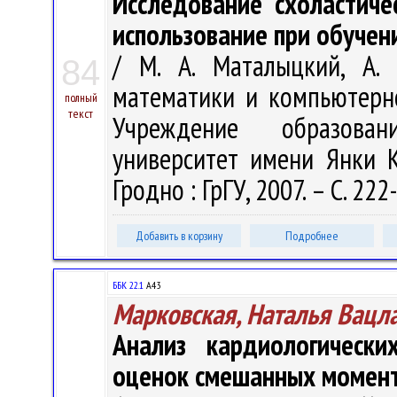
Исследование схоластиче
использование при обучен
/ М. А. Маталыцкий, А.
84
математики и компьютерно
полный
текст
Учреждение образован
университет имени Янки Ку
Гродно : ГрГУ, 2007. – С. 222
Добавить в корзину
Подробнее
ББК 22.1
А43
Марковская, Наталья Вацл
Анализ кардиологическ
оценок смешанных момент