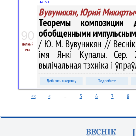
ББК 22.1
Вувуникян, Юрий Микирты
Теоремы композиции 
обобщенными импульсным
90
/ Ю. М. Вувуникян // Весні
полный
текст
імя Янкі Купалы. Сер. 2
вылічальная тэхніка і ўпраўл
Добавить в корзину
Подробнее
<<
<
...
5
6
7
8