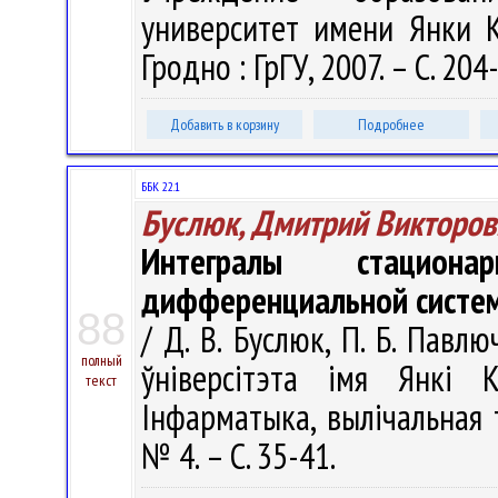
университет имени Янки Ку
Гродно : ГрГУ, 2007. – С. 204
Добавить в корзину
Подробнее
ББК 22.1
Буслюк, Дмитрий Викторов
Интегралы стацион
дифференциальной систе
88
/ Д. В. Буслюк, П. Б. Павл
полный
ўніверсітэта імя Янкі К
текст
Інфарматыка, вылічальная т
№ 4. – С. 35-41.