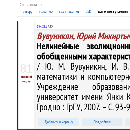
Сортировка по:
автору
названию
году издания
ББК
дате поступления
ББК 22.1
А43
Вувуникян, Юрий Микирты
Нелинейные эволюцион
обобщенными характерис
/ Ю. М. Вувуникян, И. В
81
математики и компьютерно
полный
текст
Учреждение образован
университет имени Янки Ку
Гродно : ГрГУ, 2007. – С. 93-
Добавить в корзину
Подробнее