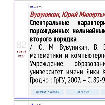
ББК 22.1
А43
Вувуникян, Юрий Микирты
Спектральные характер
порожденных нелинейны
второго порядка
82
/ Ю. М. Вувуникян, В. 
полный
математики и компьютерно
текст
Учреждение образован
университет имени Янки Ку
Гродно : ГрГУ, 2007. – С. 89-
Добавить в корзину
Подробнее
ББК 22.1
А43