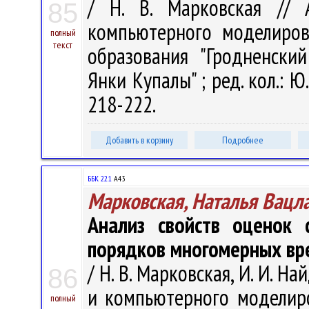
/ Н. В. Марковская // 
85
компьютерного моделирова
полный
текст
образования "Гродненски
Янки Купалы" ; ред. кол.: Ю.
218-222.
Добавить в корзину
Подробнее
ББК 22.1
А43
Марковская, Наталья Вацл
Анализ свойств оценок 
порядков многомерных вр
/ Н. В. Марковская, И. И. 
86
и компьютерного моделиро
полный