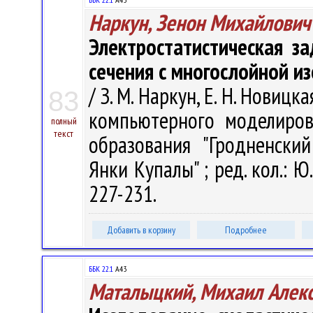
Наркун, Зенон Михайлович
Электростатистическая з
сечения с многослойной и
/ З. М. Наркун, Е. Н. Нови
83
компьютерного моделирова
полный
текст
образования "Гродненски
Янки Купалы" ; ред. кол.: Ю.
227-231.
Добавить в корзину
Подробнее
ББК 22.1
А43
Маталыцкий, Михаил Алек