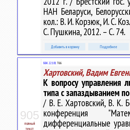
2012 г. / Брестский гос.
НАН Беларуси, Белорусск
кол.: В. И. Корзюк, И. С. Ко
С. Пушкина, 2012. – С. 74.
Добавить в корзину
Подробнее
ББК 22.181
Т66
Хартовский, Вадим Евген
К вопросу управления 
типа с запаздыванием по
/ В. Е. Хартовский, В. К
конференция "Мат
905
дифференциальные уравне
полный
текст