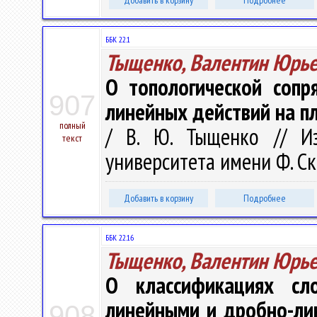
Добавить в корзину
Подробнее
ББК 22.1
Тыщенко, Валентин Юрь
О топологической сопр
907
линейных действий на п
полный
/ В. Ю. Тыщенко // Из
текст
университета имени Ф. Ско
Добавить в корзину
Подробнее
ББК 22.16
Тыщенко, Валентин Юрь
О классификациях сл
линейными и дробно-ли
908