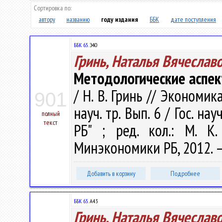
Сортировка по:
автору
названию
году издания
ББК
дате поступления
ББК 65.
Э40
Гринь, Наталья Вячеслав
Методологические аспек
/ Н. В. Гринь // Экономик
901
науч. тр. Вып. 6 / Гос. 
полный
текст
РБ" ; ред. кол.: М. К
Минэкономики РБ, 2012. –
Добавить в корзину
Подробнее
ББК 65.
А43
Гринь, Наталья Вячеслав