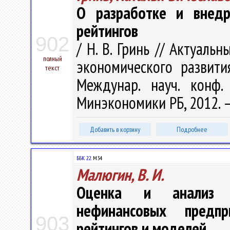
О разработке и внедр
рейтингов
902
/ Н. В. Гринь // Актуал
полный
экономического развити
текст
Междунар. науч. конф
Минэкономики РБ, 2012. –
Добавить в корзину
Подробнее
ББК 22.
М34
Малюгин, В. И.
Оценка и анализ д
нефинансовых предпр
903
рейтингов и моделей