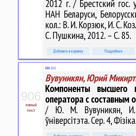
2012 г. / Брестский гос.
НАН Беларуси, Белорусск
кол.: В. И. Корзюк, И. С. Ко
С. Пушкина, 2012. – С. 85.
Добавить в корзину
Подробнее
ББК 22.1
Вувуникян, Юрий Микир
Компоненты высшего 
906
оператора с составным 
полный
/ Ю. М. Вувуникян, И.
текст
ўніверсітэта. Сер. 4, Фізік