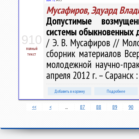
Мусафиров, Эдуард Влад
Допустимые возмуще
системы обыкновенных 
910
/ Э. В. Мусафиров // Мо
полный
сборник материалов Все
текст
молодежной научно-прак
апреля 2012 г. – Саранск :
Добавить в корзину
Подробнее
<<
<
...
87
88
89
90