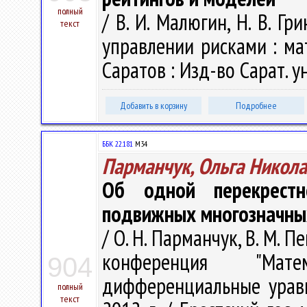
полный
/ В. И. Малюгин, Н. В. Г
текст
управлении рисками : ма
Саратов : Изд-во Сарат. ун
Добавить в корзину
Подробнее
ББК 22.181
М34
Парманчук, Ольга Никол
Об одной перекрестн
подвижных многозначны
/ О. Н. Парманчук, В. М. 
конференция "Мат
904
дифференциальные уравне
полный
текст