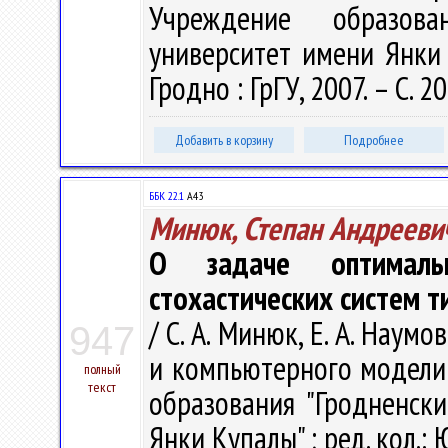
Учреждение образова
университет имени Янки К
Гродно : ГрГУ, 2007. – С. 2
Добавить в корзину
Подробнее
ББК 22.1
А43
Минюк, Степан Андрееви
О задаче оптималь
стохастических систем т
/ С. А. Минюк, Е. А. Нау
947
и компьютерного моделир
полный
текст
образования "Гродненск
Янки Купалы" ; ред. кол.: Ю