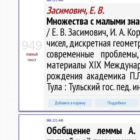
Засимович, Е. В.
Множества с малыми зн
/ Е. В. Засимович, И. А. К
чисел, дискретная геоме
949
современные проблемы
полный
текст
материалы XIX Междунар.
рождения академика П.Л
Тула : Тульский гос. пед. и
Добавить в корзину
Подробнее
ББК 22.1
А45
Обобщение леммы А. 