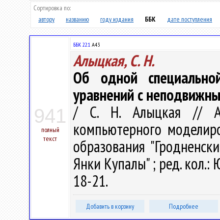
Сортировка по:
автору
названию
году издания
ББК
дате поступления
ББК 22.1
А43
Алыцкая, С. Н.
Об одной специально
уравнений с неподвижны
/ С. Н. Алыцкая // 
941
компьютерного моделиров
полный
текст
образования "Гродненск
Янки Купалы" ; ред. кол.: Ю
18-21.
Добавить в корзину
Подробнее