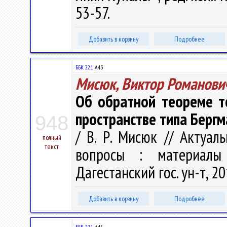
53-57.
Добавить в корзину
Подробнее
ББК 22.1
А43
Мисюк, Виктор Романови
Об обратной теореме т
пространстве типа Бергм
948
/ В. Р. Мисюк // Актуа
полный
текст
вопросы : материалы
Дагестанский гос. ун-т, 20
Добавить в корзину
Подробнее
ББК 22.1
А45