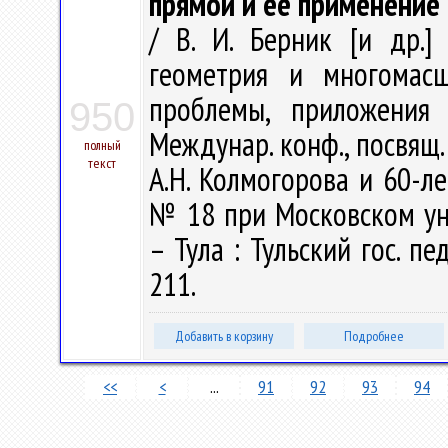
прямой и её применение
/ В. И. Берник [и др.] 
геометрия и многомасш
проблемы, приложения
950
Междунар. конф., посвящ
полный
текст
А.Н. Колмогорова и 60-л
№ 18 при Московском уни
– Тула : Тульский гос. пед
211.
Добавить в корзину
Подробнее
<<
<
...
91
92
93
94