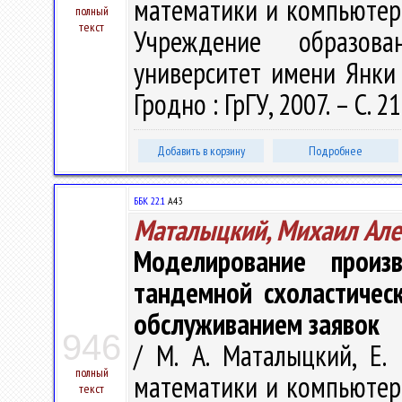
математики и компьютерн
полный
текст
Учреждение образова
университет имени Янки К
Гродно : ГрГУ, 2007. – С. 2
Добавить в корзину
Подробнее
ББК 22.1
А43
Маталыцкий, Михаил Але
Моделирование произ
тандемной схоластичес
обслуживанием заявок
946
/ М. А. Маталыцкий, Е.
полный
математики и компьютерн
текст