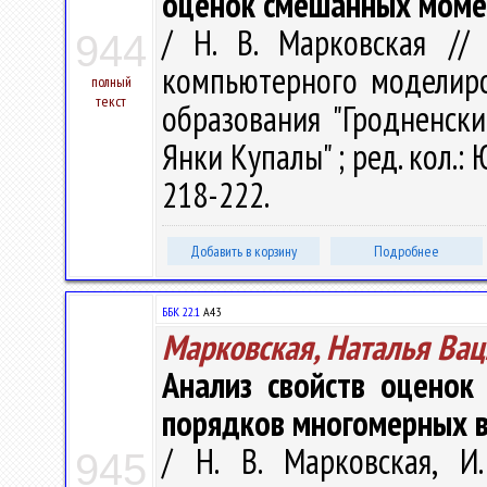
оценок смешанных моме
/ Н. В. Марковская //
944
компьютерного моделиров
полный
текст
образования "Гродненск
Янки Купалы" ; ред. кол.: Ю
218-222.
Добавить в корзину
Подробнее
ББК 22.1
А43
Марковская, Наталья Ва
Анализ свойств оценок
порядков многомерных 
/ Н. В. Марковская, И
945