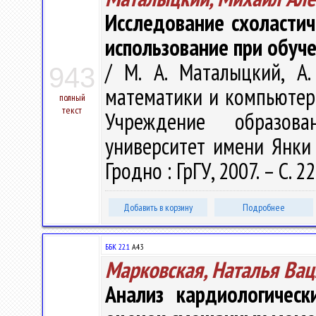
Исследование схоластич
использование при обуч
/ М. А. Маталыцкий, А
943
математики и компьютерн
полный
текст
Учреждение образова
университет имени Янки К
Гродно : ГрГУ, 2007. – С. 2
Добавить в корзину
Подробнее
ББК 22.1
А43
Марковская, Наталья Ва
Анализ кардиологичес