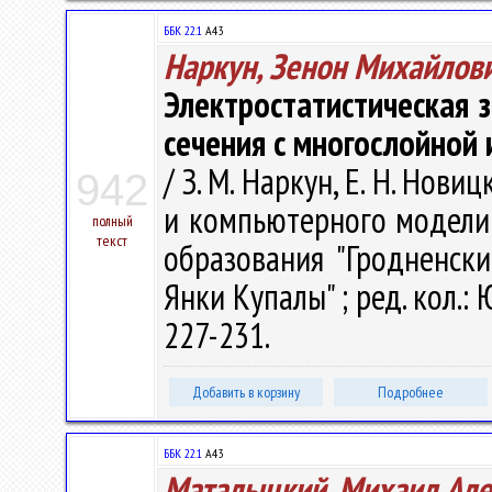
ББК 22.1
А43
Наркун, Зенон Михайлов
Электростатистическая 
сечения с многослойной
/ З. М. Наркун, Е. Н. Нов
942
и компьютерного моделир
полный
текст
образования "Гродненск
Янки Купалы" ; ред. кол.: Ю
227-231.
Добавить в корзину
Подробнее
ББК 22.1
А43
Маталыцкий, Михаил Але