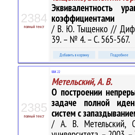
Эквивалентность ур
2384
коэффициентами
/ В. Ю. Тыщенко // Диф
полный текст
39. – № 4. – С. 565-567.
Добавить в корзину
Подробнее
ББК 22
Метельский, А. В.
О построении непрер
задаче полной иден
2385
систем с запаздывание
полный текст
/ А. В. Метельский, 
университета. – 2003. – Т