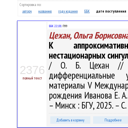
Сортировка по:
автору
названию
году издания
ББК
дате поступления
ББК 22.181
П99
Цехан, Ольга Борисовн
К аппроксиматив
нестационарных сингу
/ О. Б. Цехан // 
2376
дифференциальные 
полный текст
материалы V Междунар. 
рождения Иванова Е. А. 
– Минск : БГУ, 2025. – С.
Добавить в корзину
Подробнее