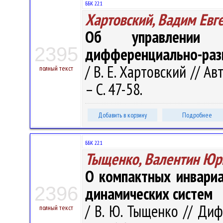
ББК 22.1
Хартовский, Вадим Евг
Об управлении 
2395
дифференциально-разн
/ В. Е. Хартовский // А
полный текст
– С. 47-58.
Добавить в корзину
Подробнее
ББК 22.1
Тыщенко, Валентин Юр
О компактных инвариа
2396
динамических систем
/ В. Ю. Тыщенко // Диф
полный текст