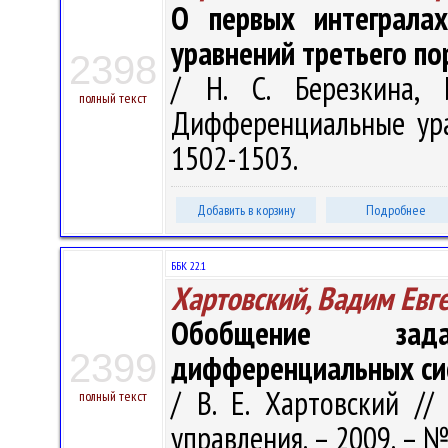
О первых интеграла
уравнений третьего по
2398
/ Н. С. Березкина, 
полный текст
Дифференциальные урав
1502-1503.
Добавить в корзину
Подробнее
ББК 22.1
Хартовский, Вадим Евг
Обобщение зад
2399
дифференциальных си
/ В. Е. Хартовский //
полный текст
управления. – 2009. – № 