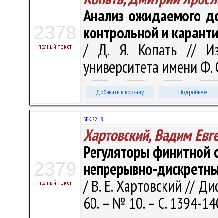
Анализ ожидаемого до
2378
контрольной и карант
/ Д. Я. Копать // Из
полный текст
университета имени Ф. С
Добавить в корзину
Подробнее
ББК 22.18
Хартовский, Вадим Евг
Регуляторы финитной 
2379
непрерывно-дискретны
/ В. Е. Хартовский // Д
полный текст
60. – № 10. – С. 1394-14