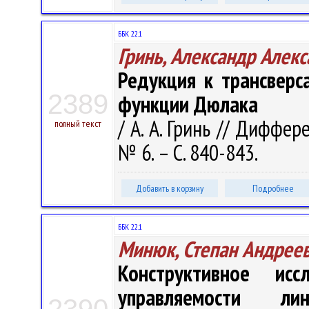
ББК 22.1
Гринь, Александр Алек
Редукция к трансверс
2389
функции Дюлака
/ А. А. Гринь // Диффер
полный текст
№ 6. – С. 840-843.
Добавить в корзину
Подробнее
ББК 22.1
Минюк, Степан Андрее
Конструктивное ис
управляемости ли