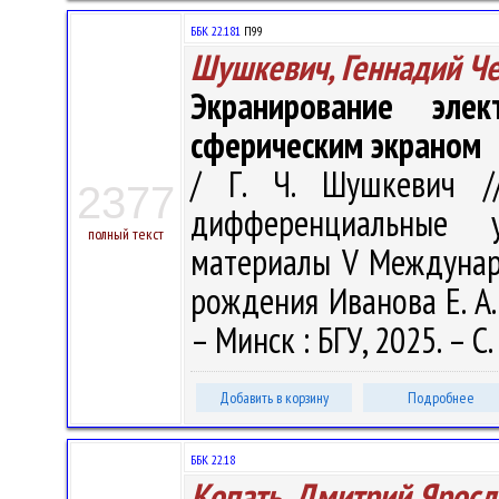
ББК 22.181
П99
Шушкевич, Геннадий Ч
Экранирование элек
сферическим экраном
/ Г. Ч. Шушкевич /
2377
дифференциальные 
полный текст
материалы V Междунар. 
рождения Иванова Е. А. 
– Минск : БГУ, 2025. – С.
Добавить в корзину
Подробнее
ББК 22.18
Копать, Дмитрий Яросл