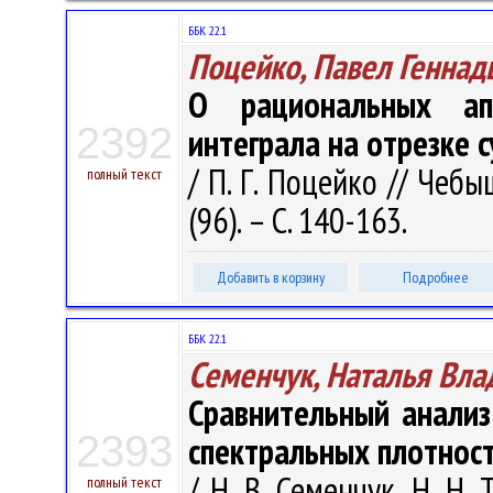
ББК 22.1
Поцейко, Павел Геннад
О рациональных апп
2392
интеграла на отрезке 
/ П. Г. Поцейко // Чебы
полный текст
(96). – С. 140-163.
Добавить в корзину
Подробнее
ББК 22.1
Семенчук, Наталья Вл
Сравнительный анали
2393
спектральных плотнос
/ Н. В. Семенчук, Н. Н
полный текст