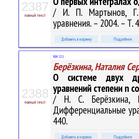
О первых интегралах о
2387
/ И. П. Мартынов, Г
полный текст
уравнения. – 2004. – Т. 
Добавить в корзину
Подробнее
ББК 22.1
Берёзкина, Наталия С
О системе двух др
уравнений степени n с
2388
/ Н. С. Берёзкина, 
полный текст
Дифференциальные уравн
440.
Добавить в корзину
Подробнее