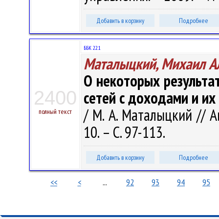
Добавить в корзину
Подробнее
ББК 22.1
Маталыцкий, Михаил А
О некоторых результа
2400
сетей с доходами и их
/ М. А. Маталыцкий // 
полный текст
10. – С. 97-113.
Добавить в корзину
Подробнее
<<
<
...
92
93
94
95