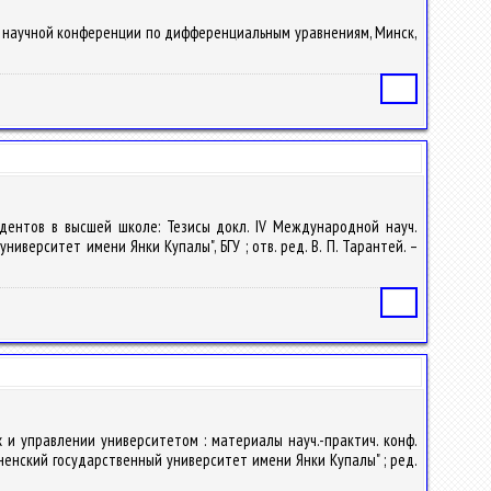
одной научной конференции по дифференциальным уравнениям, Минск,
Статья
удентов в высшей школе: Тезисы докл. IV Международной науч.
ниверситет имени Янки Купалы", БГУ ; отв. ред. В. П. Тарантей. –
Статья
 и управлении университетом : материалы науч.-практич. конф.
дненский государственный университет имени Янки Купалы" ; ред.