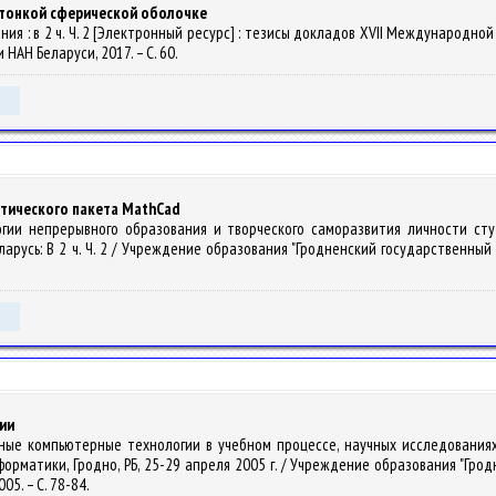
и тонкой сферической оболочке
 чтения : в 2 ч. Ч. 2 [Электронный ресурс] : тезисы докладов XVII Междунар
 НАН Беларуси, 2017. – С. 60.
тического пакета MathCad
ологии непрерывного образования и творческого саморазвития личности ст
ларусь: В 2 ч. Ч. 2 / Учреждение образования "Гродненский государственный у
ии
ные компьютерные технологии в учебном процессе, научных исследованиях
орматики, Гродно, РБ, 25-29 апреля 2005 г. / Учреждение образования "Гро
2005. – С. 78-84.