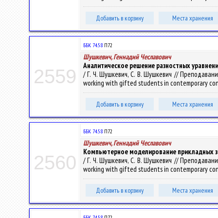
Добавить в корзину
Места хранения
ББК 74.58
П72
Шушкевич, Геннадий Чеславович
Аналитическое решение разностных уравнени
2559
/ Г. Ч. Шушкевич, С. В. Шушкевич // Преподав
working with gifted students in contemporary co
Добавить в корзину
Места хранения
ББК 74.58
П72
Шушкевич, Геннадий Чеславович
Компьютерное моделирование прикладных за
2560
/ Г. Ч. Шушкевич, С. В. Шушкевич // Преподав
working with gifted students in contemporary co
Добавить в корзину
Места хранения
ББК 74.58
П72