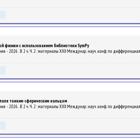
ой физики с использованием библиотеки SymРy
ения - 2026 . В 2 ч. Ч. 2 : материалы XXII Междунар. науч. конф. по дифференциа
 поля тонким сферическим кольцом
ения - 2026 . В 2 ч. Ч. 2 : материалы XXII Междунар. науч. конф. по дифференциа