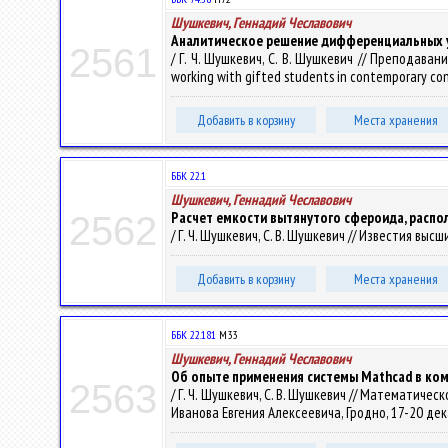
Шушкевич, Геннадий Чеславович
Аналитическое решение дифференциальных у
2561
/ Г. Ч. Шушкевич, С. В. Шушкевич // Преподав
working with gifted students in contemporary co
Добавить в корзину
Места хранения
ББК 22.1
Шушкевич, Геннадий Чеславович
Расчет емкости вытянутого сфероида, распо
2562
/ Г. Ч. Шушкевич, С. В. Шушкевич // Известия выс
Добавить в корзину
Места хранения
ББК 22.181
М33
Шушкевич, Геннадий Чеславович
Об опыте применения системы Mathcad в к
2563
/ Г. Ч. Шушкевич, С. В. Шушкевич // Математи
Иванова Евгения Алексеевича, Гродно, 17-20 декабр