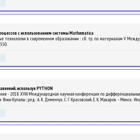
оцессов с использованием системы Mathematica
нные технологии в современном образовании : сб. тр. по материалам V Между
-530.
авнений, используя PYTHON
е чтения - 2018. XVIII Международная научная конференция по дифференциальн
. Янки Купалы ; ред.: А. К. Деменчук, С. Г. Красовский, Е. К. Макаров. – Минск :