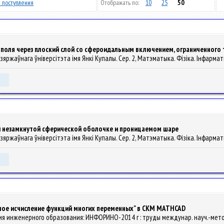
 поступления
Отображать по:
10
25
50
 поля через плоский слой со сфероидальным включением, ограниченного
а дзяржаўнага ўніверсітэта імя Янкі Купалы. Сер. 2, Матэматыка. Фізіка. Інфарматы
й незамкнутой сферической оболочке и проницаемом шаре
а дзяржаўнага ўніверсітэта імя Янкі Купалы. Сер. 2, Матэматыка. Фізіка. Інфарматы
ное исчисление функций многих переменных" в СКМ MATHCAD
ция инженерного образования: ИНФОРИНО-2014 г : труды междунар. науч.-метод. ко