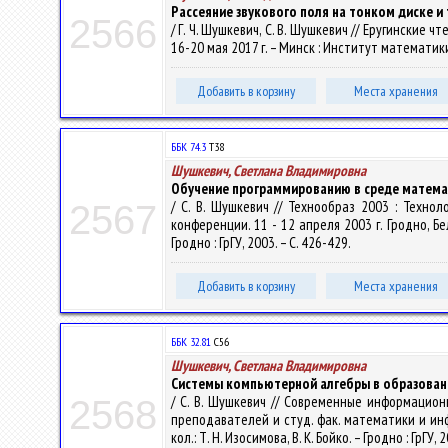
Рассеяние звукового поля на тонком диске 
2566
/ Г. Ч. Шушкевич, С. В. Шушкевич // Еругинские
16-20 мая 2017 г. – Минск : Институт математики
Добавить в корзину
Места хранения
ББК 74.3
Т38
Шушкевич, Светлана Владимировна
Обучение программированию в среде матема
/ С. В. Шушкевич // Технообраз 2003 : Техн
2567
конференции. 11 - 12 апреля 2003 г. Гродно, Бе
Гродно : ГрГУ, 2003. – С. 426-429.
Добавить в корзину
Места хранения
ББК 32.81
С56
Шушкевич, Светлана Владимировна
Системы компьютерной алгебры в образован
/ С. В. Шушкевич // Современные информацион
2568
преподавателей и студ. фак. математики и инф
кол.: Т. Н. Изосимова, В. К. Бойко. – Гродно : ГрГУ, 