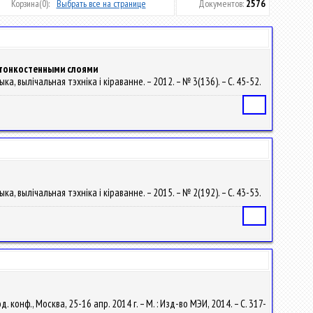
Корзина
(0):
Выбрать все на странице
Документов:
2576
 тонкостенными слоями
ка, вылічальная тэхніка і кіраванне. – 2012. – № 3(136). – С. 45-52.
Статья
ка, вылічальная тэхніка і кіраванне. – 2015. – № 2(192). – С. 43-53.
Статья
нф., Москва, 25-16 апр. 2014 г. – М. : Изд-во МЭИ, 2014. – С. 317-