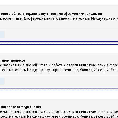
поля в область, ограниченную тонкими сферическими экранами
дановские чтения. Дифференциальные уравнения : материалы Междунар. науч. кон
льном процессе
ание математики в высшей школе и работа с одаренными студентами в соврем
ntext : материалы Междунар. науч.-практ. семинара, Могилев, 20 февр. 2025 г. –
ния волнового уравнения
ание математики в высшей школе и работа с одаренными студентами в соврем
ntext : материалы Междунар. науч.-практ. семинара, Могилев, 22 февр. 2024 г. –