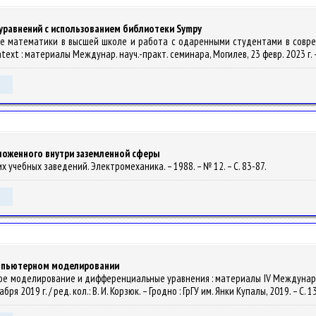
равнений с использованием библиотеки Sympy
ание математики в высшей школе и работа с одаренными студентами в соврем
ntext : материалы Междунар. науч.-практ. семинара, Могилев, 23 февр. 2023 г. –
ложенного внутри заземленной сферы
ших учебных заведений. Электромеханика. – 1988. – № 12. – С. 83-87.
омпьютерном моделировании
ческое моделирование и дифференциальные уравнения : материалы IV Междунар
я 2019 г. / ред. кол.: В. И. Корзюк. – Гродно : ГрГУ им. Янки Купалы, 2019. – С. 