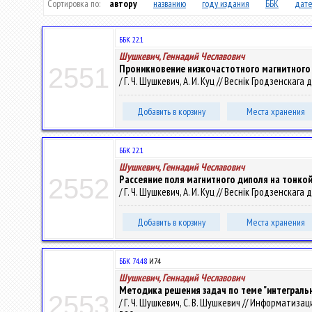
Сортировка по:
автору
названию
году издания
ББК
дате
ББК 22.1
Шушкевич, Геннадий Чеславович
Проникновение низкочастотного магнитного
2551
/ Г. Ч. Шушкевич, А. И. Куц // Веснік Гродзенскаг
Добавить в корзину
Места хранения
ББК 22.1
Шушкевич, Геннадий Чеславович
Рассеяние поля магнитного диполя на тонко
2552
/ Г. Ч. Шушкевич, А. И. Куц // Веснік Гродзенскаг
Добавить в корзину
Места хранения
ББК 74.48
И74
Шушкевич, Геннадий Чеславович
Методика решения задач по теме "интеграль
2553
/ Г. Ч. Шушкевич, С. В. Шушкевич // Информатиза