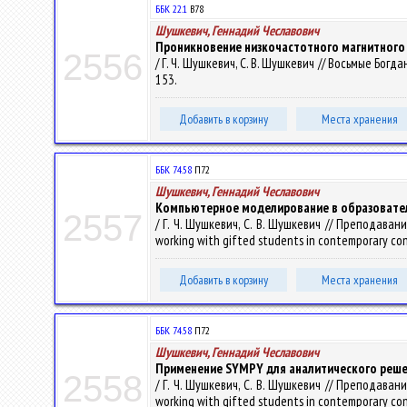
ББК 22.1
В78
Шушкевич, Геннадий Чеславович
Проникновение низкочастотного магнитного 
2556
/ Г. Ч. Шушкевич, С. В. Шушкевич // Восьмые Бог
153.
Добавить в корзину
Места хранения
ББК 74.58
П72
Шушкевич, Геннадий Чеславович
Компьютерное моделирование в образовате
2557
/ Г. Ч. Шушкевич, С. В. Шушкевич // Преподав
working with gifted students in contemporary co
Добавить в корзину
Места хранения
ББК 74.58
П72
Шушкевич, Геннадий Чеславович
Применение SYMPY для аналитического реше
2558
/ Г. Ч. Шушкевич, С. В. Шушкевич // Преподав
working with gifted students in contemporary co