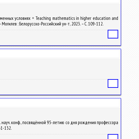
енных условиях = Teaching mathematics in higher education and
 Могилев : Белорусско-Российский ун-т, 2023. – С. 109-112.
Статья
Статья
. науч. конф., посвящённой 95-летию со дня рождения профессора
131-132.
Статья