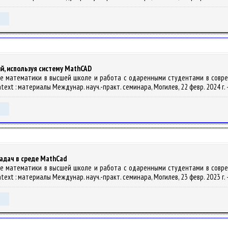
й, используя систему MathCAD
ание математики в высшей школе и работа с одаренными студентами в соврем
ntext : материалы Междунар. науч.-практ. семинара, Могилев, 22 февр. 2024 г. –
дач в среде MathCad
ание математики в высшей школе и работа с одаренными студентами в соврем
ntext : материалы Междунар. науч.-практ. семинара, Могилев, 23 февр. 2023 г. –