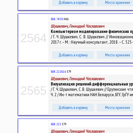
Добавить в корзину
Места хранения
ББК 74.58
И66
Шушкевич, Геннадий Чеславович
Компьютерное моделирование физических пр
2564
/ Г. Ч. Шушкевич, С. В. Шушкевич // Инновацио
2017 г. – М. : Научный консультант, 2018. – С. 525
Добавить в корзину
Места хранения
ББК 22.161.6
Е79
Шушкевич, Геннадий Чеславович
Визуализация решений дифференциальных ур
2565
/ Г. Ч. Шушкевич, С. В. Шушкевич // Еругински
Ч. 2 / Ин-т математики НАН Беларуси, БГУ, ГрГУ им
Добавить в корзину
Места хранения
ББК 22.1
Е79
Шушкевич, Геннадий Чеславович