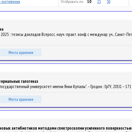
 поступления
Отображать по:
10
25
50
на
Тех-2025 : тезисы докладов Всеросс. науч.-практ. конф. с междунар. уч., Санкт-П
Места хранения
териальных галогеназ
государственный университет имени Янки Купалы". – Гродно : ГрГУ, 2010. – 171 с
Места хранения
новых антибиотиков методами спектроскопии усиленного поверхностью