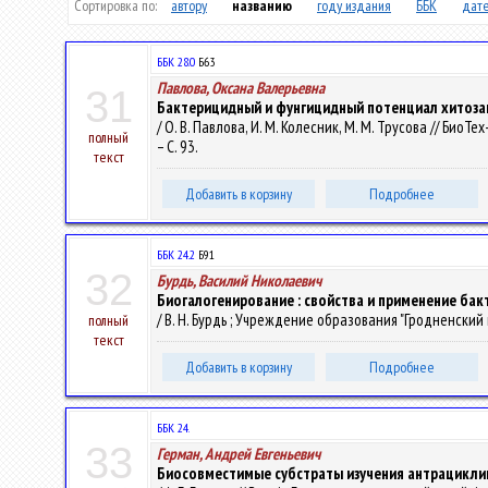
Сортировка по:
автору
названию
году издания
ББК
дате
ББК 28.0
Б63
Павлова, Оксана Валерьевна
31
Бактерицидный и фунгицидный потенциал хитоза
/ О. В. Павлова, И. М. Колесник, М. М. Трусова // Био
полный
– С. 93.
текст
Добавить в корзину
Подробнее
ББК 24.2
Б91
32
Бурдь, Василий Николаевич
Биогалогенирование : свойства и применение бак
/ В. Н. Бурдь ; Учреждение образования "Гродненский 
полный
текст
Добавить в корзину
Подробнее
ББК 24.
33
Герман, Андрей Евгеньевич
Биосовместимые субстраты изучения антрацикли