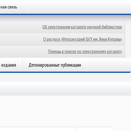
ная связь
Об электронном каталоге научной библиотеки
О ресурсе «Репозиторий ГрГУ им. Янки Купалы»
Помощь в поиске по электронному каталогу
 издания
Депонированные публикации