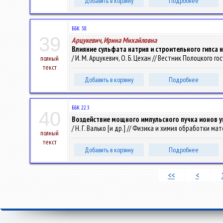
Добавить в корзину
Подробнее
ББК 38.
39
Арцукевич, Ирина Михайловна
Влияние сульфата натрия и строительного гипса н
/ И. М. Арцукевич, О. Б. Цехан // Вестник Полоцкого 
полный
текст
Добавить в корзину
Подробнее
ББК 22.3
40
Воздействие мощного импульсного пучка ионов у
/ Н. Г. Валько [и др.] // Физика и химия обработки мат
полный
текст
Добавить в корзину
Подробнее
<<
<