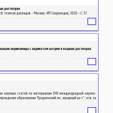
ных растворах
. тезисов докладов. – Москва : ИП Скороходов, 2020. – С. 57.
Статья
зации акриламида с акрилатом натрия в водных растворах
Статья
орник научных статей по материалам XVII международной научно-
реждение образования "Гродненский гос. аграрный ун-т" ; отв. за
Статья