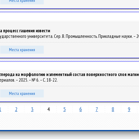
Места хранения
а процесс гашения извести
государственного университета. Сер. B. Промышленность. Прикладные науки. – 20
Места хранения
глерода на морфологию и элементный состав поверхностного слоя магни
ериалов. – 2025. – № 6. – С. 18-22.
Места хранения
1
2
3
4
5
6
7
8
9