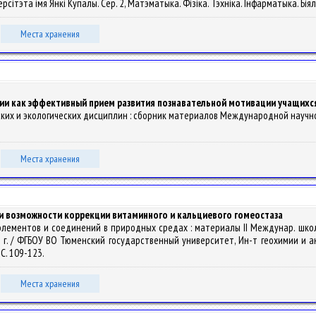
рсітэта імя Янкі Купалы. Сер. 2, Матэматыка. Фізіка. Тэхніка. Інфарматыка. Біялог
Места хранения
ии как эффективный прием развития познавательной мотивации учащихс
ских и экологических дисциплин : сборник материалов Международной научно-
Места хранения
и возможности коррекции витаминного и кальциевого гомеостаза
ких элементов и соединений в природных средах : материалы II Междунар. 
16 г. / ФГБОУ ВО Тюменский государственный университет, Ин-т геохимии и ан
С. 109-123.
Места хранения