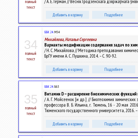
/ А. Е. Герман // Веснік Гродзенскага дзяржаўнага ўніве
полный
текст
Добавить в корзину
Подробнее
ББК 24.
М54
Михайлова, Наталья Сергеевна
34
Варианты модификации содержания задач по хим
/ Н. С. Михайлова // Методика преподавания химиче
полный
БрГУ имени А. С. Пушкина, 2014. – С. 90-92.
текст
Добавить в корзину
Подробнее
ББК 24.
Б63
Витамин D – расширение биохимических функций 
35
/ А. Г. Мойсеенок [и др.] // Биогеохимия химичес
профессора В. Б. Ильина, г. Тюмень, 16 - 20 мая 20
полный
Тюменского государственного университета, 2016. – 
текст
Добавить в корзину
Подробнее