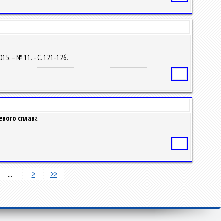
15. – № 11. – С. 121-126.
Статья
евого сплава
Статья
...
>
>>