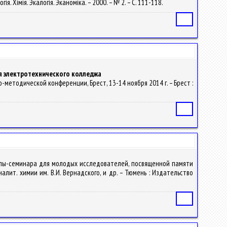
ія. Хімія. Экалогія. Эканоміка. – 2000. – № 2. – С. 111-118.
Статья
я электротехнического колледжа
методической конференции, Брест, 13-14 ноября 2014 г. – Брест :
Статья
школы-семинара для молодых исследователей, посвященной памяти
алит. химии им. В.И. Вернадского, и др. – Тюмень : Издательство
Статья