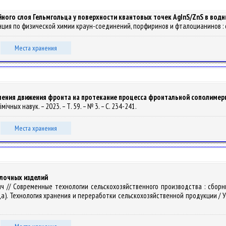
йного слоя Гельмгольца у поверхности квантовых точек AgInS/ZnS в вод
ренция по физической химии краун-соединений, порфиринов и фталоцианинов : сб
Места хранения
ления движения фронта на протекание процесса фронтальной сополимери
хімічных навук. – 2023. – Т. 59. – № 3. – С. 234-241.
Места хранения
улочных изделий
евич // Современные технологии сельскохозяйственного производства : сб
а). Технология хранения и переработки сельскохозяйственной продукции / Уч