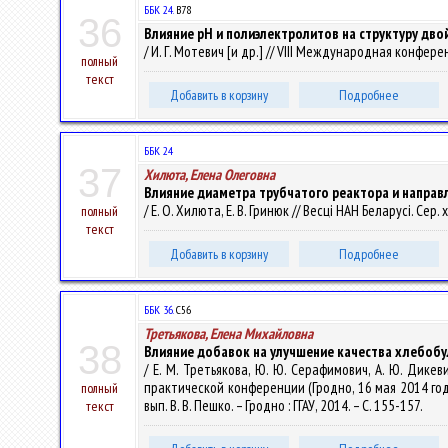
ББК 24.
В78
36
Влияние pH и полиэлектролитов на структуру дво
/ И. Г. Мотевич [и др.] // VIII Международная конфе
полный
текст
Добавить в корзину
Подробнее
ББК 24
37
Хилюта, Елена Олеговна
Влияние диаметра трубчатого реактора и направ
/ Е. О. Хилюта, Е. В. Гринюк // Весці НАН Беларусі. Сер. 
полный
текст
Добавить в корзину
Подробнее
ББК 36.
С56
Третьякова, Елена Михайловна
38
Влияние добавок на улучшение качества хлебоб
/ Е. М. Третьякова, Ю. Ю. Серафимович, А. Ю. Дик
практической конференции (Гродно, 16 мая 2014 год
полный
вып. В. В. Пешко. – Гродно : ГГАУ, 2014. – С. 155-157.
текст