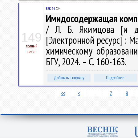
ББК 24.
С24
Имидосодержащая компо
/ Л. Б. Якимцова [и д
149
[Электронной ресурс] : 
полный
химическому образованию
текст
БГУ, 2024. – С. 160-163.
Добавить в корзину
Подробнее
<<
<
...
7
8