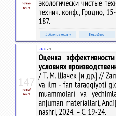
экологически чистые техн
полный
текст
технич. конф., Гродно, 15
187.
Добавить в корзину
Подробнее
ББК 30.
Z21
Оценка эффективности
условиях производствен
/ Т. М. Шачек [и др.] // Za
147
va ilm - fan taraqqiyoti 
полный
muammolari va yechimlar
текст
anjuman materiallari, Andi
nashri, 2024. – С. 19-24.