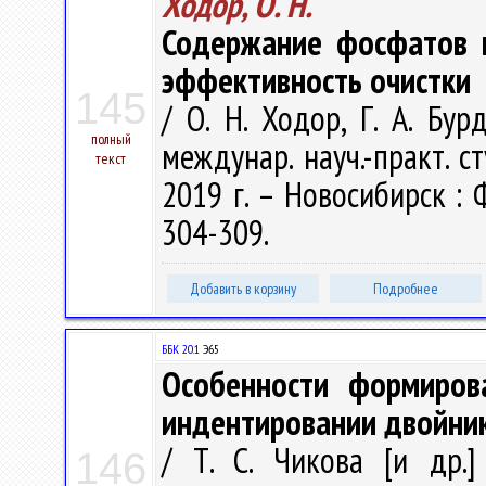
Ходор, О. Н.
Содержание фосфатов в
эффективность очистки
145
/ О. Н. Ходор, Г. А. Бур
полный
междунар. науч.-практ. с
текст
2019 г. – Новосибирск : 
304-309.
Добавить в корзину
Подробнее
ББК 20.1
Э65
Особенности формиров
индентировании двойни
/ Т. С. Чикова [и др.
146