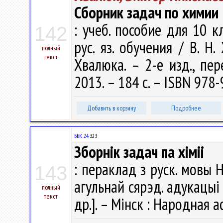
Сборник задач по химии
: учеб. пособие для 10 к
142
рус. яз. обучения / В. Н.
полный
текст
Хвалюка. – 2-е изд., пе
2013. – 184 с. – ISBN 978-
Добавить в корзину
Подробнее
ББК 24.
З23
Зборнік задач па хіміі
: пераклад з руск. мовы Н
143
агульнай сярэд. адукацыі 
полный
текст
др.]. – Мінск : Народная ас