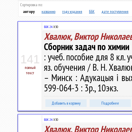
Сортировка по:
автору
названию
году издания
ББК
дате поступления
ББК 24.
Х30
Хвалюк, Виктор Николае
Сборник задач по химии
: учеб. пособие для 8 кл.
141
яз. обучения / В. Н. Хвалюк
полный
текст
– Минск : Адукацыя i вых
599-064-3 : 3р., 10экз.
Добавить в корзину
Подробнее
ББК 24.
Х30
Хвалюк, Виктор Николае