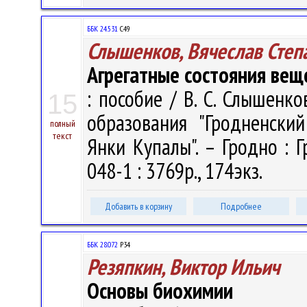
ББК 24.531
С49
Слышенков, Вячеслав Степ
Агрегатные состояния вещ
: пособие / В. С. Слышенко
15
образования "Гродненски
полный
текст
Янки Купалы". – Гродно : Г
048-1 : 3769р., 174экз.
Добавить в корзину
Подробнее
ББК 28.072
Р34
Резяпкин, Виктор Ильич
Основы биохимии