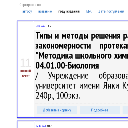
Сортировка по:
автору
названию
году издания
ББК
дате поступления
ББК 24.2
Т43
Типы и методы решения р
закономерности протек
"Методика школьного химич
11
04.01.00-Биология
полный
/ Учреждение образова
текст
университет имени Янки Куп
240р., 100экз.
Добавить в корзину
Подробнее
ББК 24.4
Л12