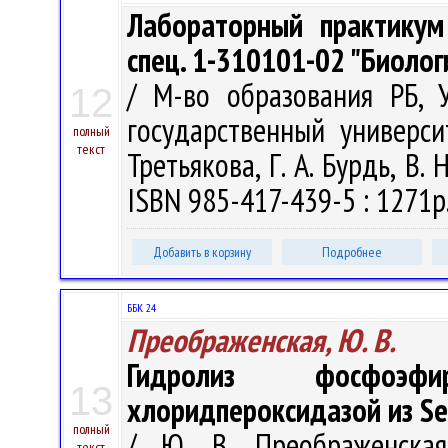
Лабораторный практикум
спец. 1-310101-02 "Биолог
/ М-во образования РБ, 
12
государственный универси
полный
текст
Третьякова, Г. А. Бурдь, В. 
ISBN 985-417-439-5 : 1271р.
Добавить в корзину
Подробнее
ББК 24
Преображенская, Ю. В.
Гидролиз фосфоэфи
13
хлоридпероксидазой из Ser
полный
/ Ю. В. Преображенская
текст