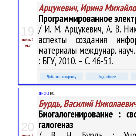
Арцукевич, Ирина Михайло
Программированное элект
/ И. М. Арцукевич, А. В. Н
19
аспекты создания инфор
полный
текст
материалы междунар. науч. 
: БГУ, 2010. – С. 46-51.
Добавить в корзину
Подробнее
ББК 24.2
Б91
Бурдь, Василий Николаеви
Биогалогенирование : с
галогеназ
20
/ В. Н. Бурдь ; Учре
полный