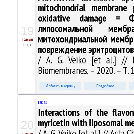
mitochondrial membrane p
oxidative damage = Ф
липосомальной мембр
19
митохондриальной мембр
полный
текст
повреждение эритроцитов
/ A. G. Veiko [et al.] //
Biomembranes. – 2020. – Т. 1
Добавить в корзину
Подробнее
ББК 28
Interactions of the flavon
myricetin with liposomal 
20
/ A. G. Veiko [et al.] // Acta
полный