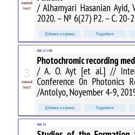
полный
/ Alhamyari Hasanian Ayid, V
текст
2020. – № 6(27) P2. – С. 20-2
Добавить в корзину
Подробнее
ББК 22.3
I69
Photochromic recording med
/ A. O. Ayt [et al.] // Int
3
Сопfеrепсе 0п Рhоtопiсs R
полный
текст
/Antolyo, NоуеmЬеr 4-9, 2019. 
Добавить в корзину
Подробнее
ББК 28
Studies of the Formation a