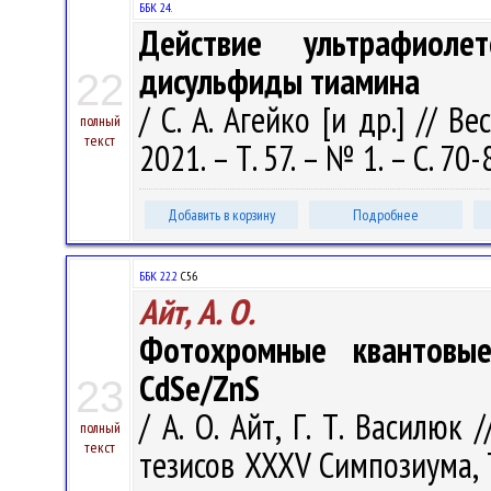
ББК 24.
Действие ультрафиол
дисульфиды тиамина
22
/ С. А. Агейко [и др.] // В
полный
текст
2021. – Т. 57. – № 1. – С. 70-
Добавить в корзину
Подробнее
ББК 22.2
С56
Айт, А. О.
Фотохромные квантовые
CdSe/ZnS
23
/ А. О. Айт, Г. Т. Василюк
полный
текст
тезисов ХХХV Симпозиума, Т