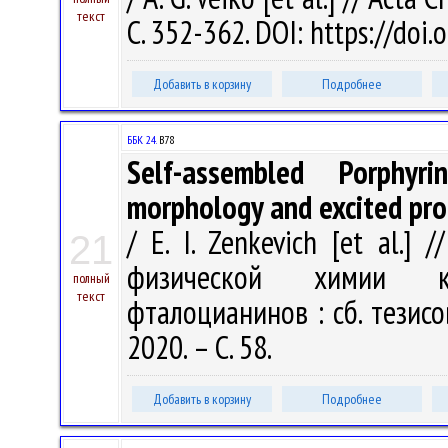
текст
С. 352-362. DOI: https://doi
Добавить в корзину
Подробнее
ББК 24.
В78
Self-assembled Porphyri
morphology and excited pro
/ E. I. Zenkevich [et al.
21
физической химии кр
полный
текст
фталоцианинов : сб. тезис
2020. – С. 58.
Добавить в корзину
Подробнее