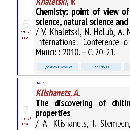
Khaletski, V.
Chemisty: point of view of
science, natural science and
6
/ V. Khaletski, N. Holub, A
полный
текст
International Conference 
Минск : 2010. – С. 20-21.
Добавить в корзину
Подробнее
ББК 24
Klishanets, A.
The discovering of chitin
7
properties
полный
/ A. Klishanets, I. Stempen
текст