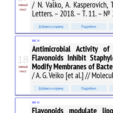
/ N. Valko, A. Kasperovich, 
полный
текст
Letters. – 2018. – Т. 11. – №
Добавить в корзину
Подробнее
ББК 24
Antimicrobial Activity o
Flavonoids Inhibit Staphy
18
Modify Membranes of Bacter
полный
текст
/ A. G. Veiko [et al.] // Molec
Добавить в корзину
Подробнее
ББК 24.
Flavonoids modulate lip