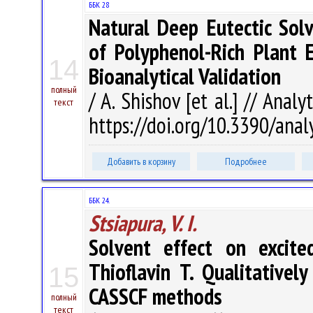
ББК 28
Natural Deep Eutectic Solv
of Polyphenol-Rich Plant E
14
Bioanalytical Validation
полный
/ A. Shishov [et al.] // Analy
текст
https://doi.org/10.3390/ana
Добавить в корзину
Подробнее
ББК 24.
Stsiapura, V. I.
Solvent effect on excite
Thioflavin T. Qualitativel
15
CASSCF methods
полный
текст