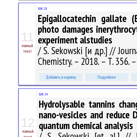
ББК 28.
Epigallocatechin gallate (
photo damages inerythrocy
11
experiment alstudies
полный
/ S. Sekowski [и др.] // Jou
текст
Chemistry. – 2018. – Т. 356. 
Добавить в корзину
Подробнее
ББК 24
Hydrolysable tannins chan
nano-vesicles and reduce D
12
quantum chemical analysis
полный
/ S. Sekowski [et al.] //
текст