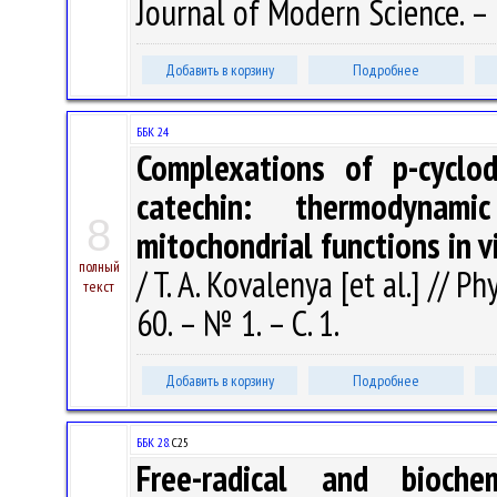
Journal of Modern Science. – 
Добавить в корзину
Подробнее
ББК 24
Complexations of p-cyclod
catechin: thermodynam
8
mitochondrial functions in v
полный
/ T. A. Kovalenya [et al.] // P
текст
60. – № 1. – С. 1.
Добавить в корзину
Подробнее
ББК 28.
С25
Free-radical and bioch