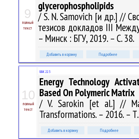
glycerophospholipids
9
/ S. N. Samovich [и др.] //
полный
тезисов докладов III Между
текст
– Минск : БГУ, 2019. – С. 38.
Добавить в корзину
Подробнее
ББК 22.3
Energy Technology Activa
Based On Polymeric Matrix
10
/ V. Sarokin [et al.] // M
полный
текст
Transformations. – 2016. – Т.
Добавить в корзину
Подробнее