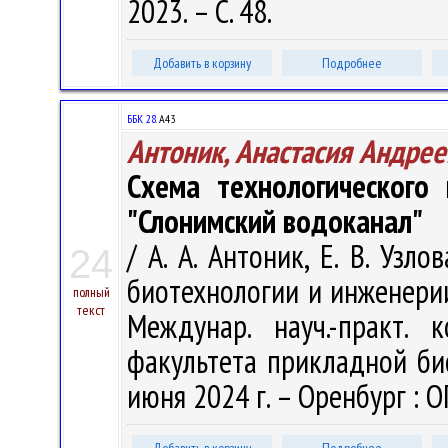
2023. – С. 48.
Добавить в корзину
Подробнее
ББК 28.
А43
Антоник, Анастасия Андрее
Схема технологического
"Слонимский водоканал"
/ А. А. Антоник, Е. В. Уз
24
биотехнологии и инженерии
полный
текст
Междунар. науч.-практ. 
факультета прикладной би
июня 2024 г. – Оренбург : ОГ