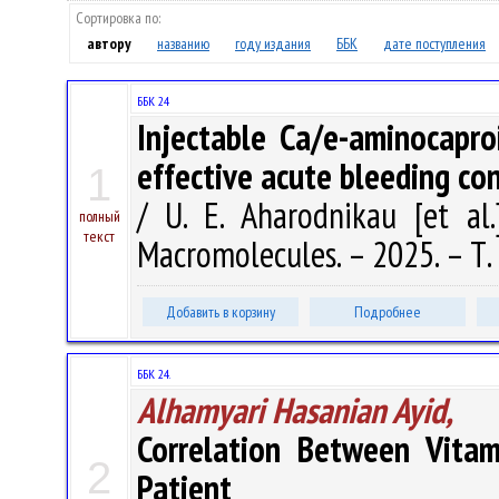
Сортировка по:
автору
названию
году издания
ББК
дате поступления
ББК 24
Injectable Ca/e-aminocapro
effective acute bleeding con
1
/ U. E. Aharodnikau [et al.
полный
текст
Macromolecules. – 2025. – Т.
Добавить в корзину
Подробнее
ББК 24.
Alhamyari Hasanian Ayid,
Correlation Between Vita
2
Patient